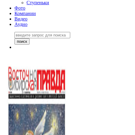
Ступеньки
Фото
Компании
Видео
Аудио
Восточно-Сибирская
правда №27243
06 ноября