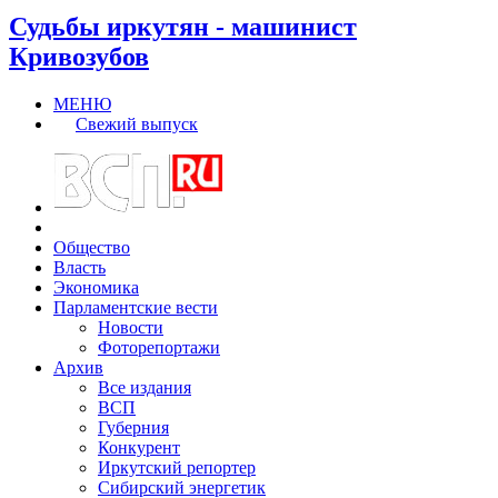
Судьбы иркутян - машинист
Кривозубов
МЕНЮ
Свежий выпуск
Общество
Власть
Экономика
Парламентские вести
Новости
Фоторепортажи
Архив
Все издания
ВСП
Губерния
Конкурент
Иркутский репортер
Сибирский энергетик