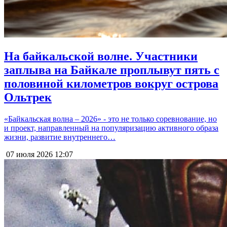
На байкальской волне. Участники
заплыва на Байкале проплывут пять с
половиной километров вокруг острова
Ольтрек
«Байкальская волна – 2026» - это не только соревнование, но
и проект, направленный на популяризацию активного образа
жизни, развитие внутреннего…
07 июля 2026
12:07