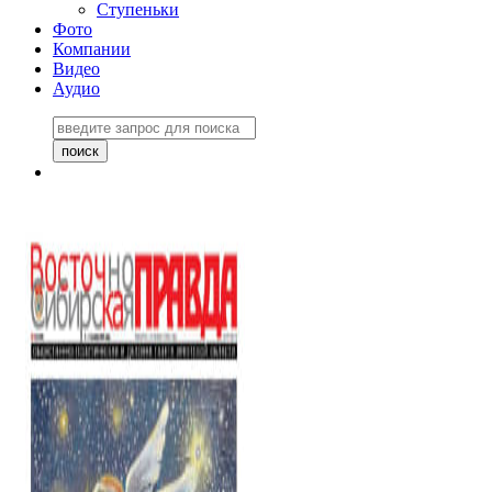
Ступеньки
Фото
Компании
Видео
Аудио
Восточно-Сибирская
правда №27243
06 ноября