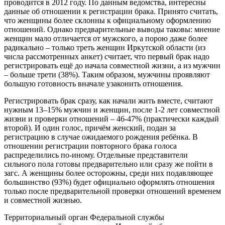
проводится в 2012 году. По данным ведомства, интересны
данные об отношении к регистрации брака. Принято считать,
что женщины более склонны к официальному оформлению
отношений. Однако предварительные выводы таковы: мнение
женщин мало отличается от мужского, а порою даже более
радикально – только треть женщин Иркутской области (из
числа рассмотренных анкет) считает, что первый брак надо
регистрировать ещё до начала совместной жизни, а из мужчин
– больше трети (38%). Таким образом, мужчины проявляют
большую готовность вначале узаконить отношения.
Регистрировать брак сразу, как начали жить вместе, считают
нужным 13–15% мужчин и женщин, после 1-2 лет совместной
жизни и проверки отношений – 46-47% (практически каждый
второй). И один голос, причём женский, подан за
регистрацию в случае ожидаемого рождения ребёнка. В
отношении регистрации повторного брака голоса
распределились по-иному. Отдельные представители
сильного пола готовы предварительно или сразу же пойти в
загс. А женщины более осторожны, среди них подавляющее
большинство (93%) будет официально оформлять отношения
только после предварительной проверки отношений временем
и совместной жизнью.
Территориальный орган Федеральной службы