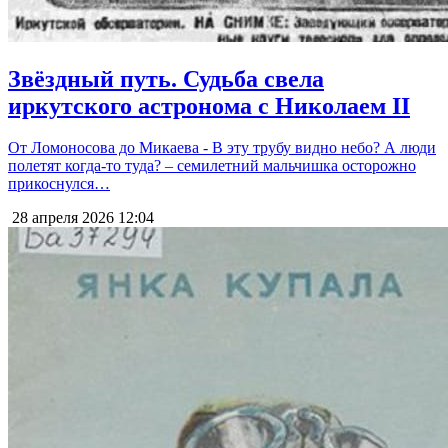
Звёздный путь. Судьба свела
иркутского астронома с Николаем II
От Ломоносова до Микаева - В эту трубу видно небо? А люди
полетят когда-то туда? – семилетний мальчишка осторожно
прикоснулся…
28 апреля 2026
12:04