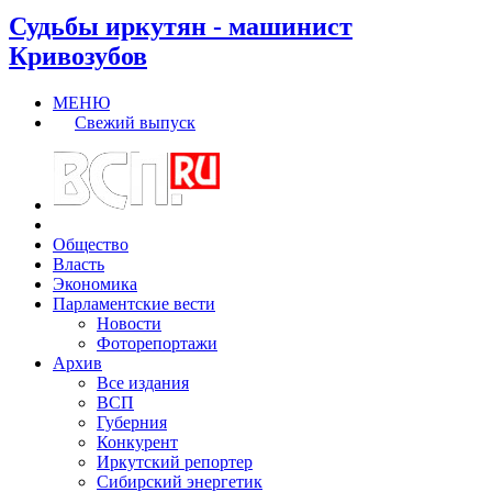
Судьбы иркутян - машинист
Кривозубов
МЕНЮ
Свежий выпуск
Общество
Власть
Экономика
Парламентские вести
Новости
Фоторепортажи
Архив
Все издания
ВСП
Губерния
Конкурент
Иркутский репортер
Сибирский энергетик