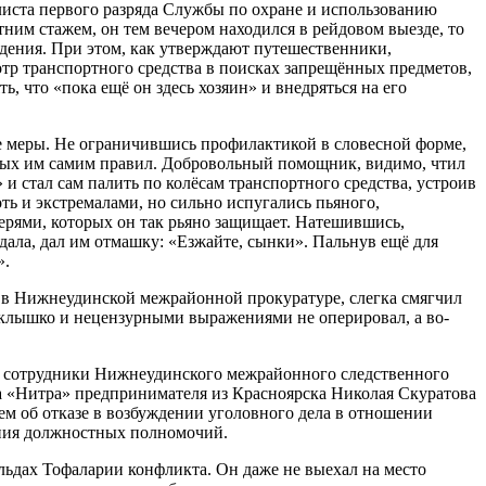
листа первого разряда Службы по охране и использованию
ним стажем, он тем вечером находился в рейдовом выезде, то
дения. При этом, как утверждают путешественники,
отр транспортного средства в поисках запрещённых предметов,
 что «пока ещё он здесь хозяин» и внедряться на его
е меры. Не ограничившись профилактикой в словесной форме,
нных им самим правил. Добровольный помощник, видимо, чтил
и стал сам палить по колёсам транспортного средства, устроив
ть и экстремалами, но сильно испугались пьяного,
ерями, которых он так рьяно защищает. Натешившись,
дала, дал им отмашку: «Езжайте, сынки». Пальнув ещё для
леса».
 в Нижнеудинской межрайонной прокуратуре, слегка смягчил
тёклышко и нецензурными выражениями не оперировал, а во-
ся» сотрудники Нижнеудинского межрайонного следственного
да «Нитра» предпринимателя из Красноярска Николая Скуратова
ем об отказе в возбуждении уголовного дела в отношении
ения должностных полномочий.
 льдах Тофаларии конфликта. Он даже не выехал на место