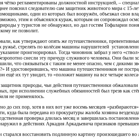
ия чётко регламентированы должностной инструкцией, – специа
нее пояснил следователю сам защитник животного мира с 15-лет
помощниками, один из которых был вооружён, объезжал свои вла
озможно, этим и объяснялся кураж, которым он сопровождал осм
оды у туристов не обнаружил, но дал гостям Тофаларии понять,
икому не позволит.
овали, как утверждают опять же путешественники, превентивны
ах ружьё, стрелять по колёсам машины нарушителей установле
казание проигнорировал. Тогда чиновник забрал у него «ствол» 
безропотно снесли эту причуду служивого человека. Они были хо
или, что связываться с таким не менее опасно, чем с дикими зв
т?» И удостоверившись, что машина путешественников не постра
ли он ещё их тут увидит, то «положит машину на все четыре ко
м защитник природы, чьи действия путешественники обжаловали
ервых, при исполнении служебных обязанностей был трезв как с
биля не применялось.
тно до сих пор, хотя в них вот уже восемь месяцев «разбирают
ти, куда была передана из прокуратуры жалоба хозяина вездехо
едственная проверка длилась месяц и завершилась постановлени
обнаружил в действиях Аркадия Аркадьевича признаков превыш
о и старался восстановить подлинную картину произошедшего во