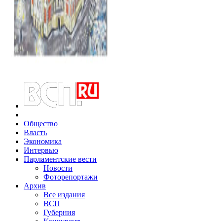
Общество
Власть
Экономика
Интервью
Парламентские вести
Новости
Фоторепортажи
Архив
Все издания
ВСП
Губерния