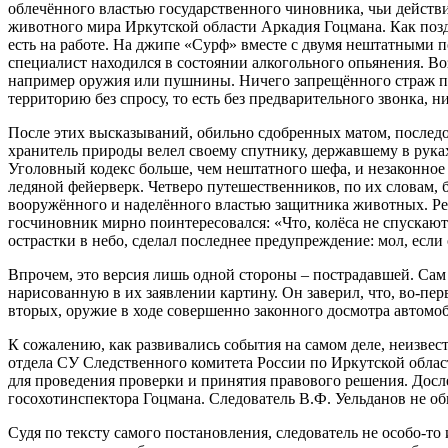
облечённого властью государственного чиновника, чьи действ
животного мира Иркутской области Аркадия Гоцмана. Как позд
есть на работе. На джипе «Сурф» вместе с двумя нештатными 
специалист находился в состоянии алкогольного опьянения. В
например оружия или пушнины. Ничего запрещённого страж прир
территорию без спросу, то есть без предварительного звонка, н
После этих высказываний, обильно сдобренных матом, послед
хранитель природы велел своему спутнику, державшему в рук
Уголовный кодекс больше, чем нештатного шефа, и незаконное у
ледяной фейерверк. Четверо путешественников, по их словам, 
вооружённого и наделённого властью защитника животных. Реш
госчиновник мирно поинтересовался: «Что, колёса не спускаю
острастки в небо, сделал последнее предупреждение: мол, ес
Впрочем, это версия лишь одной стороны – пострадавшей. Са
нарисованную в их заявлении картину. Он заверил, что, во-п
вторых, оружие в ходе совершенно законного досмотра автомо
К сожалению, как развивались события на самом деле, неизвес
отдела СУ Следственного комитета России по Иркутской облас
для проведения проверки и принятия правового решения. Досл
госохотинспектора Гоцмана. Следователь В.Ф. Уельданов не 
Судя по тексту самого постановления, следователь не особо-т