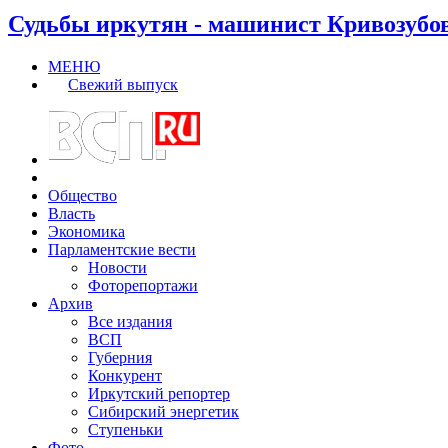
Судьбы иркутян - машинист Кривозубо
МЕНЮ
Свежий выпуск
Общество
Власть
Экономика
Парламентские вести
Новости
Фоторепортажи
Архив
Все издания
ВСП
Губерния
Конкурент
Иркутский репортер
Сибирский энергетик
Ступеньки
Фото