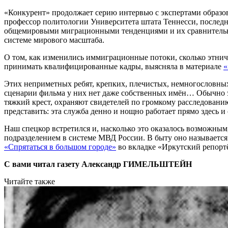
«Конкурент» продолжает серию интервью с экспертами образо
профессор политологии Университета штата Теннесси, последн
общемировыми миграционными тенденциями и их сравнительны
системе мирового масштаба.
О том, как изменились иммиграционные потоки, сколько этнич
принимать квалифицированные кадры, выясняла в материале
«
Этих неприметных ребят, крепких, плечистых, немногословных,
сценарии фильма у них нет даже собственных имён… Обычно эти
тяжкий крест, охраняют свидетелей по громкому расследованию
представить: эта служба денно и нощно работает прямо здесь и 
Наш спецкор встретился и, насколько это оказалось возможны
подразделением в системе МВД России. В быту оно называется 
«Спрятаться в большом городе»
во вкладке «Иркутский репорт
С вами читал газету Александр ГИМЕЛЬШТЕЙН
Читайте также