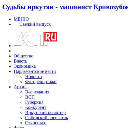
Судьбы иркутян - машинист Кривозубо
МЕНЮ
Свежий выпуск
Общество
Власть
Экономика
Парламентские вести
Новости
Фоторепортажи
Архив
Все издания
ВСП
Губерния
Конкурент
Иркутский репортер
Сибирский энергетик
Ступеньки
Фото