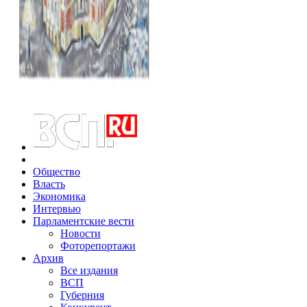
Общество
Власть
Экономика
Интервью
Парламентские вести
Новости
Фоторепортажи
Архив
Все издания
ВСП
Губерния