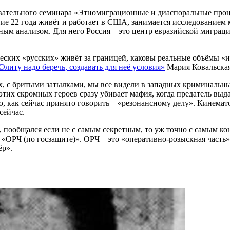
вательного семинара «Этномиграционные и диаспоральные проц
ие 22 года живёт и работает в США, занимается исследованием
м анализом. Для него Россия – это центр евразийской мигра
еских «русских» живёт за границей, каковы реальные объёмы «
Элиту надо беречь, создавать для неё условия»
Мария Ковальская
 с бритыми затылками, мы все видели в западных криминальных 
х скромных героев сразу убивает мафия, когда предатель выдаё
, как сейчас принято говорить – «резонансному делу». Кинемато
сейчас.
м, пообщался если не с самым секретным, то уж точно с самым 
«ОРЧ (по госзащите)». ОРЧ – это «оперативно-розыскная часть».
ёр».