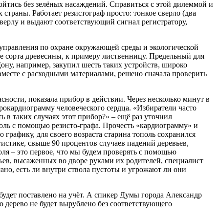
ойтись без зелёных насаждений. Справиться с этой дилеммой и
страны. Работает резистограф просто: тонкое сверло (два
сверлу и выдают соответствующий сигнал регистратору,
к управления по охране окружающей среды и экологической
е сорта древесины, к примеру лиственницу. Предельный для
Дону, например, закупил шесть таких устройств, широко
 вместе с расходными материалами, решено сначала проверить
ности, показала прибор в действии. Через несколько минут в
ктрокардиограмму человеческого сердца. «Избиратели часто
в таких случаях этот прибор?» – ещё раз уточнил
оль с помощью резисто-графа. Прочесть «кардиограмму» и
 графику, для своего возраста старина тополь сохранился
атистике, свыше 90 процентов случаев падений деревьев,
ля – это первое, что мы будем проверять с помощью
ьев, высаженных во дворе руками их родителей, специалист
ано, есть ли внутри ствола пустоты и угрожают ли они
будет поставлено на учёт. А спикер Думы города Александр
о дерево не будет вырублено без соответствующего