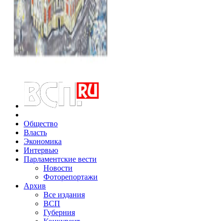
Общество
Власть
Экономика
Интервью
Парламентские вести
Новости
Фоторепортажи
Архив
Все издания
ВСП
Губерния