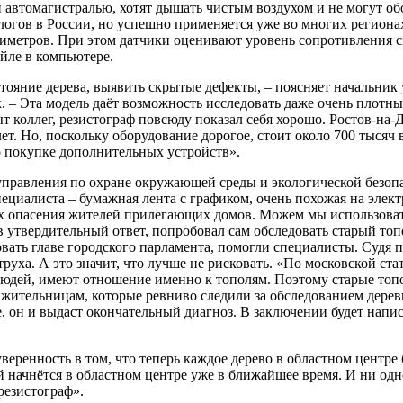
 автомагистралью, хотят дышать чистым воздухом и не могут об
гов в России, но успешно применяется уже во многих регионах 
нтиметров. При этом датчики оценивают уровень сопротивления 
йле в компьютере.
стояние дерева, выявить скрытые дефекты, – поясняет начальни
 – Эта модель даёт возможность исследовать даже очень плотны
т коллег, резистограф повсюду показал себя хорошо. Ростов-на-
ет. Но, поскольку оборудование дорогое, стоит около 700 тысяч
 о покупке дополнительных устройств».
правления по охране окружающей среды и экологической безопас
специалиста – бумажная лента с графиком, очень похожая на эле
 опасения жителей прилегающих домов. Можем мы использовать 
 утвердительный ответ, попробовал сам обследовать старый топ
вать главе городского парламента, помогли специалисты. Судя по
 труха. А это значит, что лучше не рисковать. «По московской ст
людей, имеют отношение именно к тополям. Поэтому старые топо
 жительницам, которые ревниво следили за обследованием дерев
, он и выдаст окончательный диагноз. В заключении будет напис
еренность в том, что теперь каждое дерево в областном центре 
 начнётся в областном центре уже в ближайшее время. И ни одн
 резистограф».