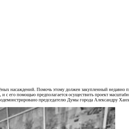
лёных насаждений. Помочь этому должен закупленный недавно 
м, и с его помощью предполагается осуществить проект масштаб
одемонстрировано председателю Думы города Александру Ханха