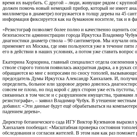
время их вырубать. С другой – люди, живущие рядом с крупной
должен помочь новый немецкий прибор, который не имеет анало
миллиметра в диаметре) погружается в толщу дерева на 45 са
информация фиксируется как на бумажном носителе, так и в фа
«Резистограф позволяет более полно и качественно оценить со
безопасности администрации города Иркутска Владимир Чубук.
диагностики диаметр ствола – 90 сантиметров. Мы изучали опы
применяет их Москва, где ими пользуются уже в течение пяти л
его в действии в наших условиях, а потом уже ставить вопрос
Екатерина Хорхорина, главный специалист отдела озеленения у
стволе старого тополя появилась аккуратная дырка, а в руках 
обращаются ко мне с вопросами по сносу тополей, вызывающих
председатель Думы Иркутска Александр Ханхалаев. И, получив
определить, больное или здоровое дерево довелось диагностиро
совсем не плохо, но под корой с двух сторон уже есть пустоты,
связанных в том числе и с разрушением имущества, травмами 
резистографа», – заявил Владимир Чубук. В утешение местным
добавил: «Эти данные будут ещё обрабатываться на компьютере
падением дерева».
Директор ботанического сада ИГУ Виктор Кузеванов выразил ув
Ханхалаев пообещал: «Масштабная проверка состояния тополей
обследования и согласия жителей. В этом нам как раз поможет