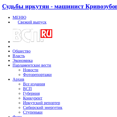
Судьбы иркутян - машинист Кривозубо
МЕНЮ
Свежий выпуск
Общество
Власть
Экономика
Парламентские вести
Новости
Фоторепортажи
Архив
Все издания
ВСП
Губерния
Конкурент
Иркутский репортер
Сибирский энергетик
Ступеньки
Фото