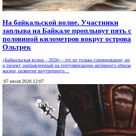
На байкальской волне. Участники
заплыва на Байкале проплывут пять с
половиной километров вокруг острова
Ольтрек
«Байкальская волна – 2026» - это не только соревнование, но
и проект, направленный на популяризацию активного образа
жизни, развитие внутреннего…
07 июля 2026
12:07