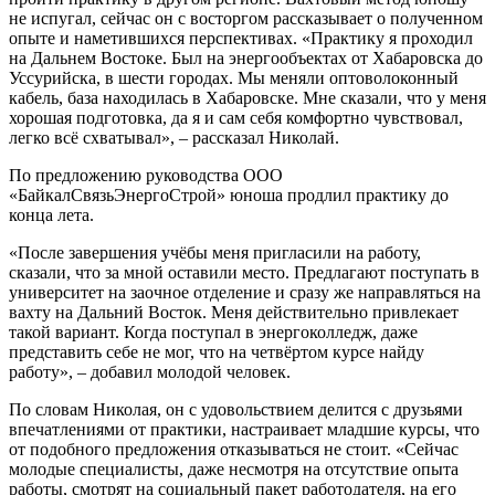
не испугал, сейчас он с восторгом рассказывает о полученном
опыте и наметившихся перспективах. «Практику я проходил
на Дальнем Востоке. Был на энергообъектах от Хабаровска до
Уссурийска, в шести городах. Мы меняли оптоволоконный
кабель, база находилась в Хабаровске. Мне сказали, что у меня
хорошая подготовка, да я и сам себя комфортно чувствовал,
легко всё схватывал», – рассказал Николай.
По предложению руководства ООО
«БайкалСвязьЭнергоСтрой» юноша продлил практику до
конца лета.
«После завершения учёбы меня пригласили на работу,
сказали, что за мной оставили место. Предлагают поступать в
университет на заочное отделение и сразу же направляться на
вахту на Дальний Восток. Меня действительно привлекает
такой вариант. Когда поступал в энергоколледж, даже
представить себе не мог, что на четвёртом курсе найду
работу», – добавил молодой человек.
По словам Николая, он с удовольствием делится с друзьями
впечатлениями от практики, настраивает младшие курсы, что
от подобного предложения отказываться не стоит. «Сейчас
молодые специалисты, даже несмотря на отсутствие опыта
работы, смотрят на социальный пакет работодателя, на его