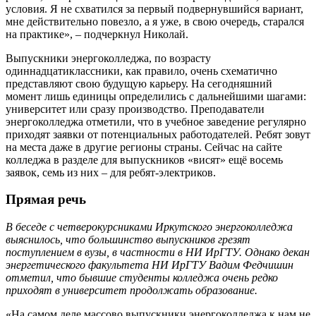
условия. Я не схватился за первый подвернувшийся вариант,
мне действительно повезло, а я уже, в свою очередь, старался
на практике», – подчерк­нул Николай.
Выпускники энергоколледжа, по возрасту
одиннадцатиклассники, как правило, очень схематично
представляют свою будущую карьеру. На сегодняшний
момент лишь единицы определились с дальнейшими шагами:
университет или сразу производство. Преподаватели
энергоколледжа отметили, что в учебное заведение регулярно
приходят заявки от потенциальных работодателей. Ребят зовут
на места даже в другие регионы страны. Сейчас на сайте
колледжа в разделе для выпускников «висят» ещё восемь
заявок, семь из них – для ребят-электриков.
Прямая речь
В беседе с четверокурсниками Иркутского энергоколледжа
выяснилось, что большинство выпускников грезят
поступлением в вузы, в частности в НИ ИрГТУ. Однако декан
энергетического факультета НИ ИрГТУ Вадим Федчишин
отметил, что бывшие студенты колледжа очень редко
приходят в университет продолжать образование.
«На самом деле массово выпускники энергоколледжа к нам не