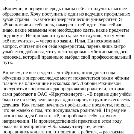
«Конечно, в первую очередь планы сейчас получить высшее
образование. Хочу поступить в один из ведущих профильных
вузов страны – Казанский энергетический университет. Я
чётко поставил себе цель, намерен к ней идти. Уже сейчас
знаю, какие экзамены мне необходимо сдать, какие предметы
подтянуть. Не привык отступать, так что думаю, что у меня
всё получится», – уверенно заявил Илья. На нескромный
вопрос, считает ли он себя карьеристом, парень лишь хитро
улыбается, добавляя, что у него здоровые амбиции молодого
человека, который правильно выбрал свой профессиональный
путь.
Впрочем, не все студенты четвёртого, последнего года
обучения в энергоколледже могут похвастаться таким чётким
планом на ближайшие несколько лет. Любови Рякишевой
поступить в энергоколледж предложили родители, которые
сами работают в ОАО «Иркутскэнерго». «В первые дни учёбы
было не по себе, ведь вокруг одни парни, в группе всего семь
девушек. Как только начались профильные предметы, поняла,
что не жалею о том, что послушалась родителей. Ни разу не
возникала идея бросить всё, попробовать себя в другом
направлении. На производственной практике в этом году
была на предприятии «Облкоммунэнерго», очень
понравились коллектив, отношение к работе», – рассказала