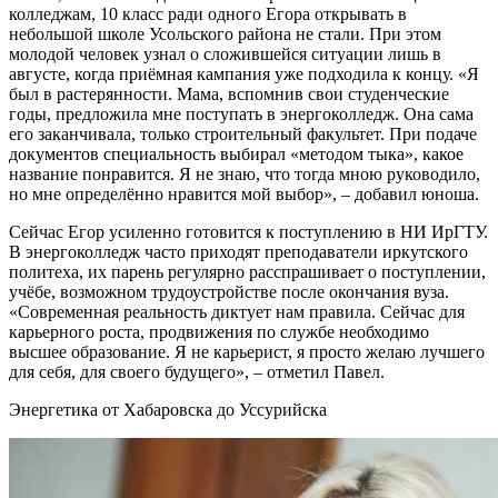
колледжам, 10 класс ради одного Егора открывать в
небольшой школе Усольского района не стали. При этом
молодой человек узнал о сложившейся ситуации лишь в
августе, когда приёмная кампания уже подходила к концу. «Я
был в растерянности. Мама, вспомнив свои студенческие
годы, предложила мне поступать в энергоколледж. Она сама
его заканчивала, только строительный факультет. При подаче
документов специальность выбирал «методом тыка», какое
название понравится. Я не знаю, что тогда мною руководило,
но мне определённо нравится мой выбор», – добавил юноша.
Сейчас Егор усиленно готовится к поступлению в НИ ИрГТУ.
В энергоколледж часто приходят преподаватели иркутского
политеха, их парень регулярно расспрашивает о поступлении,
учёбе, возможном трудоустройстве после окончания вуза.
«Современная реальность диктует нам правила. Сейчас для
карьерного роста, продвижения по службе необходимо
высшее образование. Я не карьерист, я просто желаю лучшего
для себя, для своего будущего», – отметил Павел.
Энергетика от Хабаровска до Уссурийска