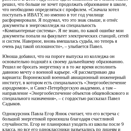
решил, что больше не хочет продолжать образование в школе,
что необходимо определяться с профилем. «Сначала хотел
поступать в ИВАТУ, но именно в тот год училище
расформировали. Я подумал, что это знак свыше, и отнёс
документы в энергоколледж на специальность
«Компьютерные системы». Я не знаю, по какой ошибке мои
документы попали на факультет электрических станций, сетей
и систем. Наверное, вновь вмешалась судьба, но теперь я
очень рад такой оплошности», – улыбается Павел.
Юноша добавил, что на пороге выпуска из колледжа он
основательно подошёл к своему дальнейшему образованию.
Решил не бросать энергетику и в то же время исполнить
давнюю мечту о военной карьере. «Я рассматриваю два
варианта: Воронежский военный авиационный инженерный
институт, в котором есть специальность «Энергообеспечение
аэродромов», и Санкт-Петербургскую академию, а там –
направление «Энергообеспечение объектов общевойскового и
специального назначения», – с гордостью рассказал Павел
Садыков.
Однокурсник Павла Егор Янюк считает, что его встреча с
большой энергетикой произошла благодаря счастливой
случайности. Егор не планировал уходить из школы после 9
класса, но все его одноклассники разъехались по лицеям и