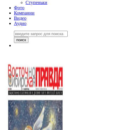
Ступеньки
Фото
Компании
Видео
Аудио
Восточно-Сибирская
правда №27243
06 ноября