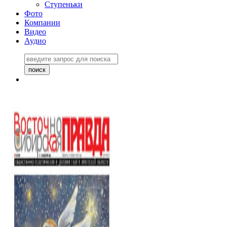
Ступеньки
Фото
Компании
Видео
Аудио
Восточно-Сибирская
правда №27243
06 ноября