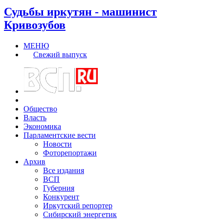
Судьбы иркутян - машинист
Кривозубов
МЕНЮ
Свежий выпуск
Общество
Власть
Экономика
Парламентские вести
Новости
Фоторепортажи
Архив
Все издания
ВСП
Губерния
Конкурент
Иркутский репортер
Сибирский энергетик