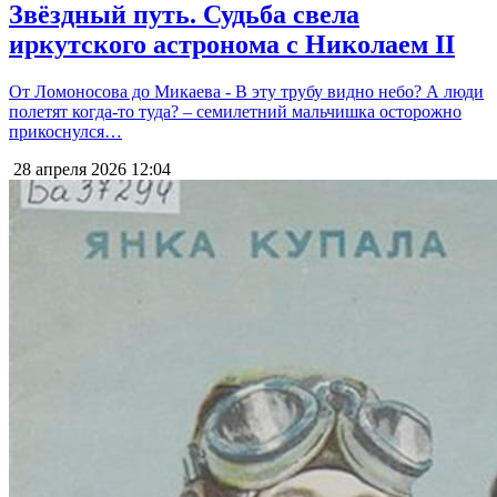
Звёздный путь. Судьба свела
иркутского астронома с Николаем II
От Ломоносова до Микаева - В эту трубу видно небо? А люди
полетят когда-то туда? – семилетний мальчишка осторожно
прикоснулся…
28 апреля 2026
12:04