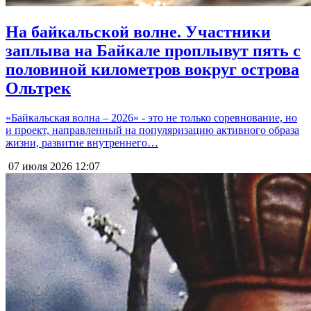
На байкальской волне. Участники
заплыва на Байкале проплывут пять с
половиной километров вокруг острова
Ольтрек
«Байкальская волна – 2026» - это не только соревнование, но
и проект, направленный на популяризацию активного образа
жизни, развитие внутреннего…
07 июля 2026
12:07