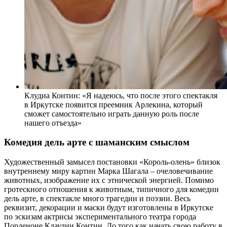
Клудиа Контин: «Я надеюсь, что после этого спектакля
в Иркутске появится преемник Арлекина, который
сможет самостоятельно играть данную роль после
нашего отъезда»
Комедия дель арте с шаманским смыслом
Художественный замысел постановки «Король-олень» близок
внутреннему миру картин Марка Шагала – очеловечивание
животных, изображение их с этнической энергией. Помимо
гротескного отношения к животным, типичного для комедии
дель арте, в спектакле много трагедии и поэзии. Весь
реквизит, декорации и маски будут изготовлены в Иркутске
по эскизам актрисы экспериментального театра города
Порденоне Клаудии Контин. До того как начать свою работу в