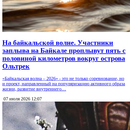
На байкальской волне. Участники
заплыва на Байкале проплывут пять с
половиной километров вокруг острова
Ольтрек
«Байкальская волна – 2026» - это не только соревнование, но
и проект, направленный на популяризацию активного образа
жизни, развитие внутреннего…
07 июля 2026
12:07