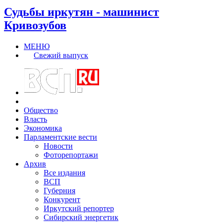
Судьбы иркутян - машинист
Кривозубов
МЕНЮ
Свежий выпуск
Общество
Власть
Экономика
Парламентские вести
Новости
Фоторепортажи
Архив
Все издания
ВСП
Губерния
Конкурент
Иркутский репортер
Сибирский энергетик