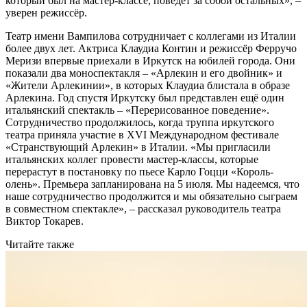
который был на мастер-классе, поведёт за собой остальных», –
уверен режиссёр.
Театр имени Вампилова сотрудничает с коллегами из Италии
более двух лет. Актриса Клаудиа Контин и режиссёр Ферручо
Меризи впервые приехали в Иркутск на юбилей города. Они
показали два моноспектакля – «Арлекин и его двойник» и
«Жители Арлекинии», в которых Клаудиа блистала в образе
Арлекина. Год спустя Иркутску был представлен ещё один
итальянский спектакль – «Перерисованное поведение».
Сотрудничество продолжилось, когда труппа иркутского
театра приняла участие в XVI Международном фестивале
«Странствующий Арлекин» в Италии. «Мы пригласили
итальянских коллег провести мастер-классы, которые
перерастут в постановку по пьесе Карло Гоцци «Король-
олень». Премь­ера запланирована на 5 июля. Мы надеемся, что
наше сотрудничество продолжится и мы обязательно сыграем
в совместном спектакле», – рассказал руководитель театра
Виктор Токарев.
Читайте также