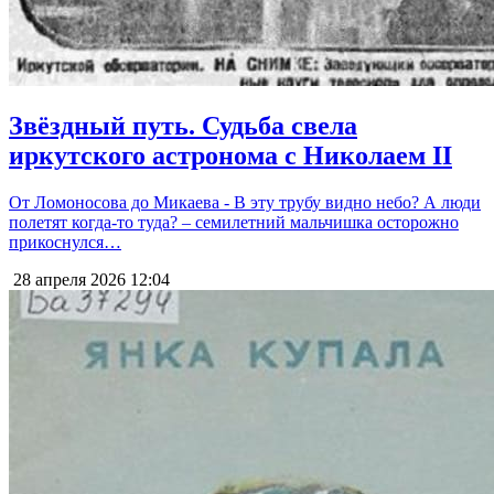
Звёздный путь. Судьба свела
иркутского астронома с Николаем II
От Ломоносова до Микаева - В эту трубу видно небо? А люди
полетят когда-то туда? – семилетний мальчишка осторожно
прикоснулся…
28 апреля 2026
12:04