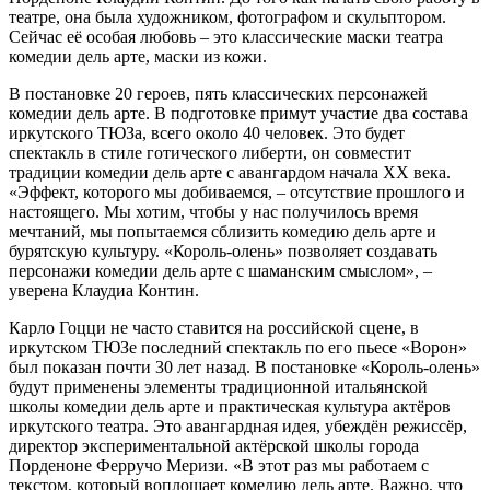
театре, она была художником, фото­графом и скульптором.
Сейчас её особая любовь – это классические маски театра
комедии дель арте, маски из кожи.
В постановке 20 героев, пять классических персонажей
комедии дель арте. В подготовке примут участие два состава
иркутского ТЮЗа, всего около 40 человек. Это будет
спектакль в стиле готического либерти, он совместит
традиции комедии дель арте с авангардом начала XX века.
«Эффект, которого мы добиваемся, – отсутствие прошлого и
настоящего. Мы хотим, чтобы у нас получилось время
мечтаний, мы попытаемся сблизить комедию дель арте и
бурятскую культуру. «Король-олень» позволяет создавать
персонажи комедии дель арте с шаманским смыслом», –
уверена Клаудиа Контин.
Карло Гоцци не часто ставится на российской сцене, в
иркутском ТЮЗе последний спектакль по его пьесе «Ворон»
был показан почти 30 лет назад. В постановке «Король-олень»
будут применены элементы традиционной итальянской
школы комедии дель арте и практическая культура актёров
иркутского теат­ра. Это авангардная идея, убеждён режиссёр,
директор экспериментальной актёрской школы города
Порденоне Ферручо Меризи. «В этот раз мы работаем с
текстом, который воплощает комедию дель арте. Важно, что