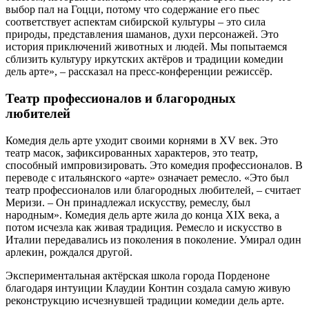
выбор пал на Гоцци, потому что содержание его пьес
соответствует аспектам сибирской культуры – это сила
природы, представления шаманов, духи персонажей. Это
история приключений животных и людей. Мы попытаемся
сблизить культуру иркутских актёров и традиции комедии
дель арте», – рассказал на пресс-конференции режиссёр.
Театр профессионалов и благородных
любителей
Комедия дель арте уходит своими корнями в XV век. Это
театр масок, зафиксированных характеров, это театр,
способный импровизировать. Это комедия профессионалов. В
переводе с итальянского «арте» означает ремесло. «Это был
театр профессионалов или благородных любителей, – считает
Меризи. – Он принадлежал искусству, ремес­лу, был
народным». Комедия дель арте жила до конца XIX века, а
потом исчезла как живая традиция. Ремесло и искусство в
Италии передавались из поколения в поколение. Умирал один
арлекин, рождался другой.
Экспериментальная актёрская школа города Порденоне
благодаря интуиции Клаудии Контин создала самую живую
реконструкцию исчезнувшей традиции комедии дель арте.