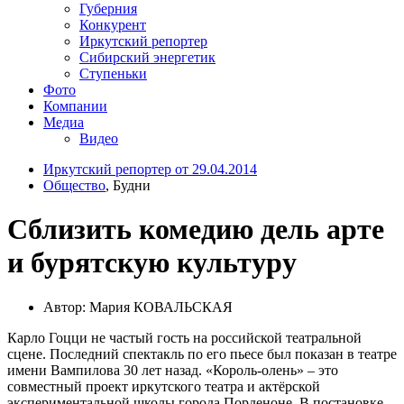
Губерния
Конкурент
Иркутский репортер
Сибирский энергетик
Ступеньки
Фото
Компании
Медиа
Видео
Иркутский репортер от 29.04.2014
Общество
, Будни
Сблизить комедию дель арте
и бурятскую культуру
Автор: Мария КОВАЛЬСКАЯ
Карло Гоцци не частый гость на российской театральной
сцене. Последний спектакль по его пьесе был показан в театре
имени Вампилова 30 лет назад. «Король-олень» – это
совместный проект иркутского театра и актёрской
экспериментальной школы города Порденоне. В постановке