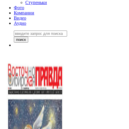
Ступеньки
Фото
Компании
Видео
Аудио
Восточно-Сибирская
правда №27243
06 ноября