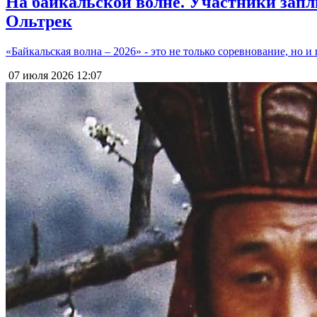
На байкальской волне. Участники запл
Ольтрек
«Байкальская волна – 2026» - это не только соревнование, но
07 июля 2026
12:07