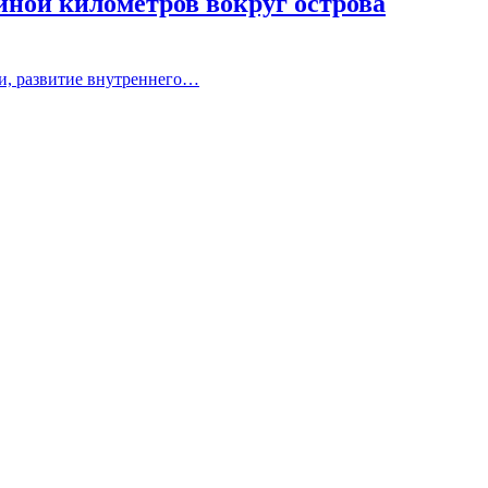
иной километров вокруг острова
ни, развитие внутреннего…