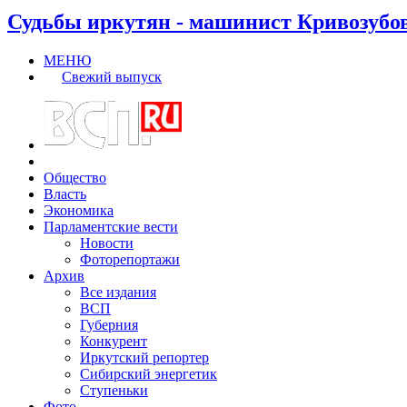
Судьбы иркутян - машинист Кривозубо
МЕНЮ
Свежий выпуск
Общество
Власть
Экономика
Парламентские вести
Новости
Фоторепортажи
Архив
Все издания
ВСП
Губерния
Конкурент
Иркутский репортер
Сибирский энергетик
Ступеньки
Фото