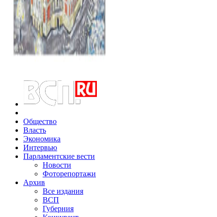
Общество
Власть
Экономика
Интервью
Парламентские вести
Новости
Фоторепортажи
Архив
Все издания
ВСП
Губерния