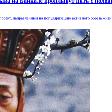
ыва на Байкале проплывут пять с полов
 и проект, направленный на популяризацию активного образа жиз