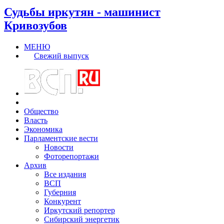
Судьбы иркутян - машинист
Кривозубов
МЕНЮ
Свежий выпуск
Общество
Власть
Экономика
Парламентские вести
Новости
Фоторепортажи
Архив
Все издания
ВСП
Губерния
Конкурент
Иркутский репортер
Сибирский энергетик