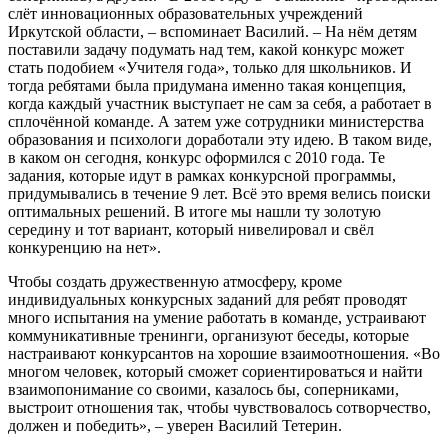
слёт инновационных образовательных учреждений
Иркутской области, – вспоминает Василий. – На нём детям
поставили задачу подумать над тем, какой конкурс может
стать подобием «Учителя года», только для школьников. И
тогда ребятами была придумана именно такая концепция,
когда каждый участник выступает не сам за себя, а работает в
сплочённой команде. А затем уже сотрудники министерства
образования и психологи доработали эту идею. В таком виде,
в каком он сегодня, конкурс оформился с 2010 года. Те
задания, которые идут в рамках конкурсной программы,
придумывались в течение 9 лет. Всё это время велись поиски
оптимальных решений. В итоге мы нашли ту золотую
середину и тот вариант, который нивелировал и свёл
конкуренцию на нет».
Чтобы создать дружественную атмосферу, кроме
индивидуальных конкурсных заданий для ребят проводят
много испытания на умение работать в команде, устраивают
коммуникативные тренинги, организуют беседы, которые
настраивают конкурсантов на хорошие взаимоотношения. «Во
многом человек, который сможет сориентироваться и найти
взаимопонимание со своими, казалось бы, соперниками,
выстроит отношения так, чтобы чувствовалось сотворчество,
должен и победить», – уверен Василий Тетерин.