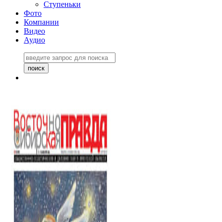
Ступеньки
Фото
Компании
Видео
Аудио
Восточно-Сибирская
правда №27243
06 ноября