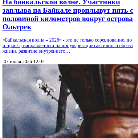
На байкальской волне. Участники
заплыва на Байкале проплывут пять с
половиной километров вокруг острова
Ольтрек
«Байкальская волна – 2026» - это не только соревнование, но
и проект, направленный на популяризацию активного образа
жизни, развитие внутреннего…
07 июля 2026
12:07