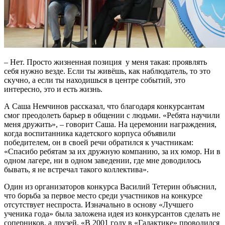
– Нет. Просто жизненная позиция у меня такая: проявлять
себя нужно везде. Если ты живёшь, как наблюдатель, то это
скучно, а если ты находишься в центре событий, это
интересно, это и есть жизнь.
А Саша Немчинов рассказал, что благодаря конкурсантам
смог преодолеть барьер в общении с людьми. «Ребята научили
меня дружить», – говорит Саша. На церемонии награждения,
когда воспитанника кадетского корпуса объявили
победителем, он в своей речи обратился к участникам:
«Спасибо ребятам за их дружную компанию, за их юмор. Ни в
одном лагере, ни в одном заведении, где мне доводилось
бывать, я не встречал такого коллектива».
Один из организаторов конкурса Василий Тетерин объяснил,
что борьба за первое место среди участников на конкурсе
отсутствует неспроста. Изначально в основу «Лучшего
ученика года» была заложена идея из конкурсантов сделать не
соперников, а друзей. «В 2001 году в «Галактике» проводился