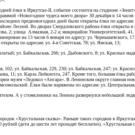
дней ёлки в Иркутске-II, событие состоится на стадионе «Зенит»
раммой «Новогодние чудеса моего двора» 30 декабря в 14 часов
последних предновогодних дней были открыты ёлки по адресам: ул.
орайоне Лесной. Во дворах Свердловского района ёлки открыты в
а, 2; улица Алмазная, 2-2 а; микрорайон Университетский, 41. 
нирован на 13 часов 6 января по адресу: ул. Чернышевского, 17
крыты по адресам: ул. 4-я Советская, 78; ул. Ямская, 13;
атый; ул. Байкальская, 266; ул. Дыбовского, 8; ул. Красных мадья
ья, 102; ул. Байкальская, 229, 230; ул. Байкальская, 247; ул. Кр
ова, 11; ул. Карла Либкнехта, 247. Кроме того, большая ёлка р
тории музея «Ледокол «Ангара». В Ленинском округе главная нов
мсомольский. Ёлки были наряжены по адресам: ул. Центральная, 1
итехом. А у стомклиники на Ленина развернулся небольшой ледя
одок «Хрустальная сказка». Раньше таких городков в Иркутске 
200 рублей (дети до шести лет проходят бесплатно). «Хрустальна