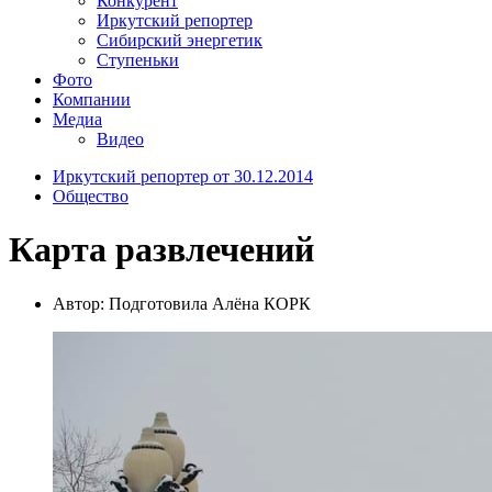
Конкурент
Иркутский репортер
Сибирский энергетик
Ступеньки
Фото
Компании
Медиа
Видео
Иркутский репортер от 30.12.2014
Общество
Карта развлечений
Автор: Подготовила Алёна КОРК