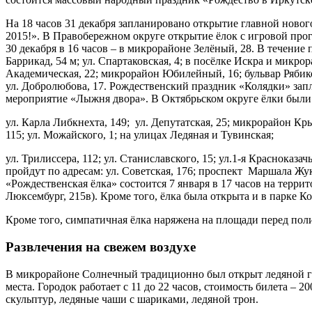
На 18 часов 31 декабря запланировано открытие главной нового
2015!». В Правобережном округе открытие ёлок с игровой прог
30 декабря в 16 часов – в микрорайоне Зелёный, 28. В течение 
Баррикад, 54 м; ул. Спартаковская, 4; в посёлке Искра и микр
Академическая, 22; микрорайон Юбилейный, 16; бульвар Рябиков
ул. Добролюбова, 17. Рождественский праздник «Колядки» запла
мероприятие «Лыжня двора». В Октябрьском округе ёлки были от
ул. Карла Либкнехта, 149; ул. Депутатская, 25; микрорайон Крыл
115; ул. Можайского, 1; на улицах Ледяная и Тувинская;
ул. Трилиссера, 112; ул. Станиславского, 15; ул.1-я Красноказач
пройдут по адресам: ул. Советская, 176; проспект Маршала Жук
«Рождественская ёлка» состоится 7 января в 17 часов на терри
Люксембург, 215в). Кроме того, ёлка была открыта и в парке Ко
Кроме того, симпатичная ёлка наряжена на площади перед пол
Развлечения на свежем воздухе
В микрорайоне Солнечный традиционно был открыт ледяной гор
места. Городок работает с 11 до 22 часов, стоимость билета – 
скульптур, ледяные чаши с шариками, ледяной трон.