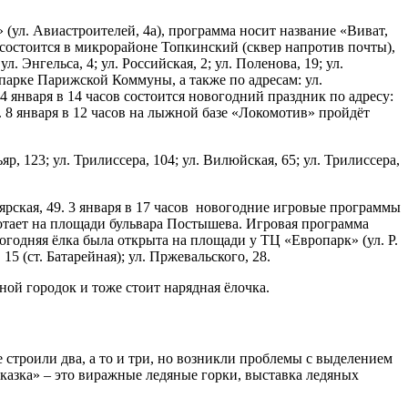
 (ул. Авиастроителей, 4а), программа носит название «Виват,
 состоится в микрорайоне Топкинский (сквер напротив почты),
 Энгельса, 4; ул. Российская, 2; ул. Поленова, 19; ул.
 парке Парижской Коммуны, а также по адресам: ул.
4 января в 14 часов состоится новогодний праздник по адресу:
. 8 января в 12 часов на лыжной базе «Локомотив» пройдёт
р, 123; ул. Трилиссера, 104; ул. Вилюйская, 65; ул. Трилиссера,
асноярская, 49. 3 января в 17 часов новогодние игровые программы
аботает на площади бульвара Постышева. Игровая программа
огодняя ёлка была открыта на площади у ТЦ «Европарк» (ул. Р.
5 (ст. Батарейная); ул. Пржевальского, 28.
ной городок и тоже стоит нарядная ёлочка.
строили два, а то и три, но возникли проблемы с выделением
я сказка» – это виражные ледяные горки, выставка ледяных