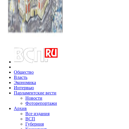
Общество
Власть
Экономика
Интервью
Парламентские вести
Новости
Фоторепортажи
Архив
Все издания
ВСП
Губерния