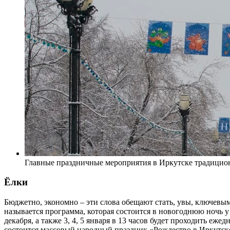
Главные праздничные мероприятия в Иркутске традицион
Ёлки
Бюджетно, экономно – эти слова обещают стать, увы, ключевым
называется программа, которая состоится в новогоднюю ночь у г
декабря, а также 3, 4, 5 января в 13 часов будет проходить еж
состоится массовый народный праздник «Рождество в Иркутск