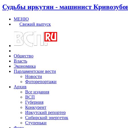
Судьбы иркутян - машинист Кривозубо
МЕНЮ
Свежий выпуск
Общество
Власть
Экономика
Парламентские вести
Новости
Фоторепортажи
Архив
Все издания
ВСП
Губерния
Конкурент
Иркутский репортер
Сибирский энергетик
Ступеньки
Фото