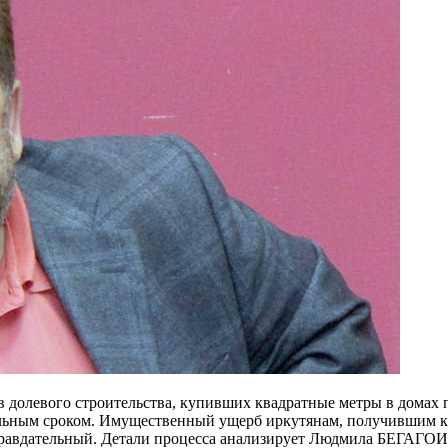
в долевого строительства, купивших квадратные метры в домах 
льным сроком. Имущественный ущерб иркутянам, получившим кл
– оправдательный. Детали процесса анализирует Людмила БЕГАГ