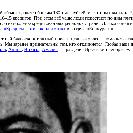
бласти должен банкам 130 тыс. рублей, из которых выплата 7,5
–15 кредитов. При этом всё чаще люди перестают по ним платить:
сло наиболее закредитованных регионов страны. Для кого долги 
ле
«Кредиты – это как наркотик»
в разделе «Конкурент».
ный благотворительный проект, цель которого – помочь тяжел
. Мы заранее признательны тем, кто откликнется. Любая ваша 
илл
,
Алина
,
Никита
,
Амалия
– в разделе «Иркутский репортёр».