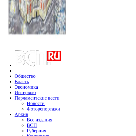
Общество
Власть
Экономика
Интервью
Парламентские вести
Новости
Фоторепортажи
Архив
Все издания
ВСП
Губерния