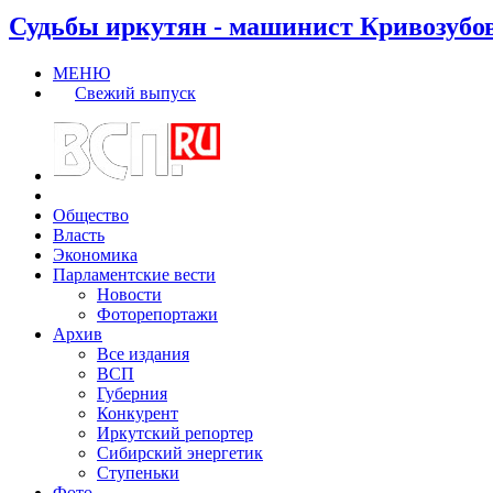
Судьбы иркутян - машинист Кривозубо
МЕНЮ
Свежий выпуск
Общество
Власть
Экономика
Парламентские вести
Новости
Фоторепортажи
Архив
Все издания
ВСП
Губерния
Конкурент
Иркутский репортер
Сибирский энергетик
Ступеньки
Фото