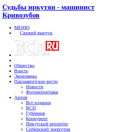
Судьбы иркутян - машинист
Кривозубов
МЕНЮ
Свежий выпуск
Общество
Власть
Экономика
Парламентские вести
Новости
Фоторепортажи
Архив
Все издания
ВСП
Губерния
Конкурент
Иркутский репортер
Сибирский энергетик