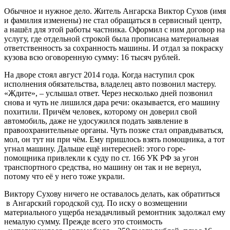
Обычное и нужное дело. Житель Ангарска Виктор Сухов (имя
и фамилия изменены) не стал обращаться в сервисный центр,
а нашёл для этой работы частника. Оформил с ним договор на
услугу, где отдельной строкой была прописана материальная
ответственность за сохранность машины. И отдал за покраску
кузова всю оговоренную сумму: 16 тысяч рублей.
На дворе стоял август 2014 года. Когда наступил срок
исполнения обязательства, владелец авто позвонил мастеру.
«Ждите», – услышал ответ. Через несколько дней позвонил
снова и чуть не лишился дара речи: оказывается, его машину
похитили. Причём человек, которому он доверил свой
автомобиль, даже не удосужился подать заявление в
правоохранительные органы. Чуть позже стал оправдываться,
мол, он тут ни при чём. Ему пришлось взять помощника, а тот
угнал машину. Дальше ещё интересней: этого горе-
помощника привлекли к суду по ст. 166 УК РФ за угон
транспортного средства, но машину он так и не вернул,
потому что её у него тоже украли.
Виктору Сухову ничего не оставалось делать, как обратиться
в Ангарский городской суд. По иску о возмещении
материального ущерба незадачливый ремонтник задолжал ему
немалую сумму. Прежде всего это стоимость