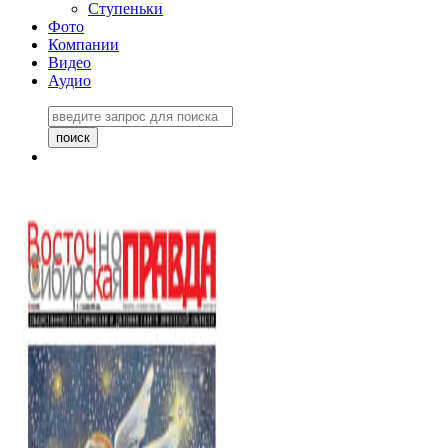
Ступеньки
Фото
Компании
Видео
Аудио
Восточно-Сибирская
правда №27243
06 ноября