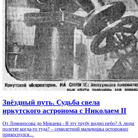
Звёздный путь. Судьба свела
иркутского астронома с Николаем II
От Ломоносова до Микаева - В эту трубу видно небо? А люди
полетят когда-то туда? – семилетний мальчишка осторожно
прикоснулся…