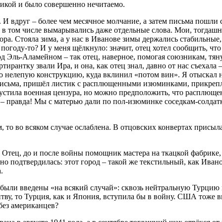
тикой и было совершенно нечитаемо.
 И вдруг – более чем месячное молчание, а затем письма пошли 
 в том числе вымары­вались даже отдельные слова. Мои, тогдашн
юра. Стояла зима, а у нас в Иванове зимы держались стабильные,
погоду-то? И у меня щёлкнуло: значит, отец хотел сообщить, что у
д Эль-Аламейном – так отец, наверное, помогая союзникам, тян
тирантку звали Ира, и она, как отец знал, давно от нас съехала 
о нелепую конструкцию, куда вклинил «потом вин». Я отыскал на
ме письма, пришёл листик с расплющенными изюминками, прикр
пустила военная цензура, но можно предположить, что расплюще
 – правда! Мы с матерью дали по пол-изюминке соседкам-солдат
ем, то во всяком случае ослаблена. В отцовских конвертах прис
м. Отец, до и после войны помощник мастера на ткацкой фабрик
нно подтвердилась: этот город – такой же текстильный, как Ив
.
ли введены «на всякий случай»: сквозь нейтральную Турцию н
у, то Турция, как и Япония, вступила бы в войну. США тоже вв
 без американцев?