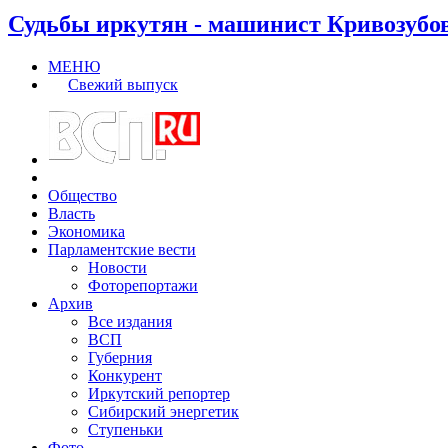
Судьбы иркутян - машинист Кривозубо
МЕНЮ
Свежий выпуск
Общество
Власть
Экономика
Парламентские вести
Новости
Фоторепортажи
Архив
Все издания
ВСП
Губерния
Конкурент
Иркутский репортер
Сибирский энергетик
Ступеньки
Фото