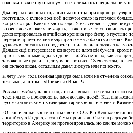
содержать «военную тайну» – все заливалось специальной мас
Два первых военных года письма от отца приходили регулярно.
поступило, а купюр военной цензуры стало на порядок больше,
вопроса отца: «Какая у вас погода? У нас сейчас» – дальше куп
разрешалось в школу не ходить, – так что зачем спрашивать про 
демонстрировалась английская хроника про битву в пустыне по
передать привет нашей квартирантке «и добавить от себя». Квар
удалось вычислить и город: отец в письме использовал какую-т
Дальше ещё интереснее: в конверте из плотной бумаги, кро
пристыкованными одна к одной – во! Уж не знаю, как это про
таможенные правила цензуру не касались. Смех смехом, но это
одноклассникам, остальным давал лизнуть или понюхать.
К лету 1944 года военная цензура была если не отменена совс
текстами, а потом – «Привет из Ирана!»
Режим службы у наших солдат стал, видать, не сильно строги
текстильного производства (моя догадка насчёт Казвина косве
русско-английскими командами гарнизонов Тегерана и Казвина
«Ограниченные контингенты» войск СССР и Великобритании бы
английскую Индию, а если б мы проиграли Сталинградскую битв
территорию в Америку не прогнозировалась, но как же можно