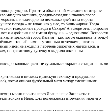
снова регулярно. При этом объяснений молчания от отца не
его младшеклассника, догадки-разгадки начались после
 морозные, и ежегодно по несколько дней из-за мороза
 него погода – не такая, как у нас, то бишь жаркая. Тогда
ул свои телефонные провода в Сахаре? А вскоре отец попросил
– вот я и добавил к её имени букву «н» – однозначно! Вскорости
 карте иранский город Казвин – как потом оказалось, в точку!
еплёнными тончайшими паутинными ниточками, плотно
нный изюм не входил в перечень секретных материалов, а
кам, по крохотному кусочку я выделял лояльным
ылались рос­кошные цветные сусальные открытки с заграничными
е, критиковал в письмах иранскую технику и продукцию
аново), потом описал футбольный матч между смешанными
емцы могли пройти через Иран в наше Закавказье и
ели войска в Иран: хотя возможность вторжения через его