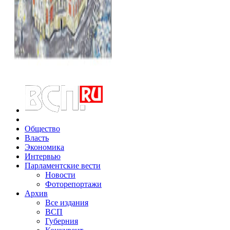
Общество
Власть
Экономика
Интервью
Парламентские вести
Новости
Фоторепортажи
Архив
Все издания
ВСП
Губерния