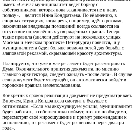
имеет. «Сейчас муниципалитет ведёт борьбу с
собственниками, которая пока заканчивается не в нашу
пользу», – делится Инна Кондратьева. По её мнению, в
спорных ситуациях, когда речь, например, идёт о рекламе,
находчивые владельцы помещений всегда ссылаются на
отсутствие определённых утверждённых правил. Теперь
такие правила (аналоги действуют на нескольких улицах
Москвы и Невском проспекте Петербурга) появятся, и у
муниципалитета будет больше возможностей для борьбы с
аляповатой рекламой, скрывающей красоту архитектуры.
Планируется, что уже в мае регламент будет рассматривать
Дума. Окончательного принятия документа, по мнению
главного архитектора, следует ожидать «после лета». В случае
если документ будет утверждён, он автоматически войдёт в
городские правила землепользования.
Конкретных сроков реализации документ не предусматривает.
Впрочем, Ирина Кондратьева смотрит в будущее с
оптимизмом: «Если мы аккумулируем усилия, муниципалитет
будет работать, а собственники поймут, что это необходимо,
пересмотрят своё мироощущение и примут рекомендации к
исполнению, то регламент будет реализован через два-три
года».