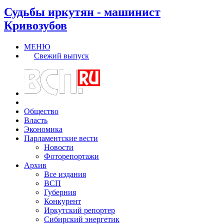
Судьбы иркутян - машинист
Кривозубов
МЕНЮ
Свежий выпуск
Общество
Власть
Экономика
Парламентские вести
Новости
Фоторепортажи
Архив
Все издания
ВСП
Губерния
Конкурент
Иркутский репортер
Сибирский энергетик