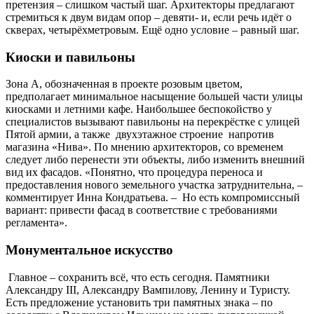
претензия – слишком частый шаг. Архитекторы предлагают
стремиться к двум видам опор – девяти- и, если речь идёт о
скверах, четырёхметровым. Ещё одно условие – равный шаг.
Киоски и павильоны
Зона А, обозначенная в проекте розовым цветом,
предполагает минимальное насыщение большей части улицы
киосками и летними кафе. Наибольшее беспокойство у
специалистов вызывают павильоны на перекрёстке с улицей
Пятой армии, а также двухэтажное строение напротив
магазина «Нива». По мнению архитекторов, со временем
следует либо перенести эти объекты, либо изменить внешний
вид их фасадов. «Понятно, что процедура переноса и
предоставления нового земельного участка затруднительна, –
комментирует Инна Кондратьева. – Но есть компромиссный
вариант: привести фасад в соответствие c требованиями
регламента».
Монументальное искусство
Главное – сохранить всё, что есть сегодня. Памятники
Александру III, Александру Вампилову, Ленину и Туристу.
Есть предложение установить три памятных знака – по