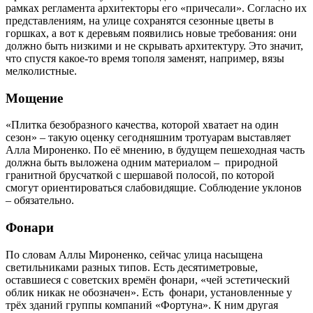
рамках регламента архитекторы его «причесали». Согласно их
представлениям, на улице сохранятся сезонные цветы в
горшках, а вот к деревьям появились новые требования: они
должно быть низкими и не скрывать архитектуру. Это значит,
что спустя какое-то время тополя заменят, например, вязы
мелколистные.
Мощение
«Плитка безобразного качества, которой хватает на один
сезон» – такую оценку сегодняшним тротуарам выставляет
Алла Мироненко. По её мнению, в будущем пешеходная часть
должна быть выложена одним материалом – природной
гранитной брусчаткой с шершавой полосой, по которой
смогут ориентироваться слабовидящие. Соблюдение уклонов
– обязательно.
Фонари
По словам Аллы Мироненко, сейчас улица насыщена
светильниками разных типов. Есть десятиметровые,
оставшиеся с советских времён фонари, «чей эстетический
облик никак не обозначен». Есть фонари, установленные у
трёх зданий группы компаний «Фортуна». К ним другая