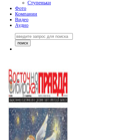
Ступеньки
Фото
Компании
Видео
Аудио
Восточно-Сибирская
правда №27243
06 ноября