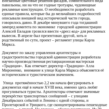
Внезапные цветовые решения фасадов, сомнительного вида
павильоны, ни на что не годные тротуары, чудовищные
рекламные конструкции. О необходимости разработать
единые правила, которые бы до мельчайших подробностей
описывали внешней вид исторической части города,
говорилось давно. В декабре минувшего года тогдашний
зампред комитета по экономике городской администрации
Алексей Евладов грозился ввести «дресс-код» для рекламных
вывесок. В апреле был презентован другой, хоть и
родственный по сути, проект – регламент улицы Карла
Маркса.
Документ по заказу управления архитектуры и
градостроительства городской администрации разработала
научно-производственная реставрационная мастерская
«Традиция». Как отмечает директор «Традиции» Алла
Мироненко, внимание к улице Карла Маркса объясняется её
историческим и туристическим значением.
Улица протяжённостью 2,2 км начала фигурировать в
документах ещё в начале XVIII века, именно здесь любят
прогуливаться туристы. Архитекторы отмечают значимые
перекрёстки транспортных сообщений – с улицами
Декабрьских событий и Ленина с одной стороны, и
Пролетарской и Урицкого, где сконцентрированы пешеходные