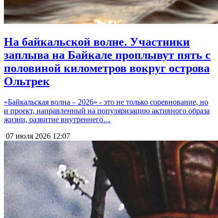
На байкальской волне. Участники
заплыва на Байкале проплывут пять с
половиной километров вокруг острова
Ольтрек
«Байкальская волна – 2026» - это не только соревнование, но
и проект, направленный на популяризацию активного образа
жизни, развитие внутреннего…
07 июля 2026
12:07