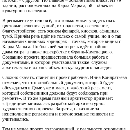
потоки, – с другой. Но главное – обилие памятников. Из 79
зданий, расположенных на Карла Маркса, 58 – объекты
культурного наследия.
В регламенте учтено всё, что только может увидеть глаз:
цветовые решения зданий, их подсветка, озеленение,
благоустройство, есть эскизы фонарей, киосков, афишных
тумб. Причём речь идёт не только о самой улице, но и о так
называемых видовых коридорах – точках, которые видны с
Карла Маркса. По большей части речь идёт о районе
драмтеатра, а также перекрёстке с Франк-Каменецкого.
Созданию проекта предшествовала большая работа с
документами, в которой участвовали также службы
архитектуры и охраны объектов культурного наследия.
Сложно сказать, станет ли проект рабочим. Инна Кондратьева
отмечает, что это «глобальный документ, который будет
обсуждаться в Думе уже в мае», и «жёсткий регламент,
который собственники должны будут соблюдать при
ремонте». В то же время главный архитектор признаёт:
«Традиция» занималась разработкой архитектурно-
художественного проекта. Затраты, наказание за
неисполнение регламента и прочие земные тонкости не
учитывались.
Тем не менее проект долгожданный, к реальности отношение