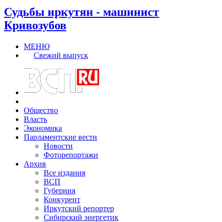
Судьбы иркутян - машинист
Кривозубов
МЕНЮ
Свежий выпуск
Общество
Власть
Экономика
Парламентские вести
Новости
Фоторепортажи
Архив
Все издания
ВСП
Губерния
Конкурент
Иркутский репортер
Сибирский энергетик