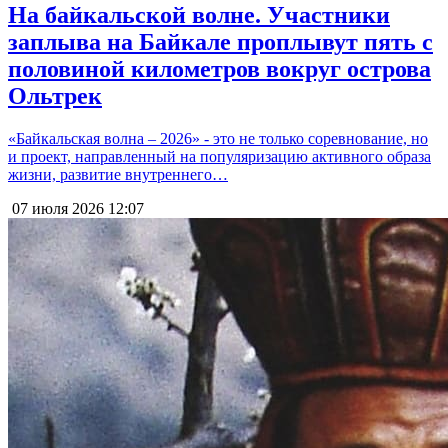
На байкальской волне. Участники
заплыва на Байкале проплывут пять с
половиной километров вокруг острова
Ольтрек
«Байкальская волна – 2026» - это не только соревнование, но
и проект, направленный на популяризацию активного образа
жизни, развитие внутреннего…
07 июля 2026
12:07