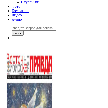
Ступеньки
Фото
Компании
Видео
Аудио
Восточно-Сибирская
правда №27243
06 ноября