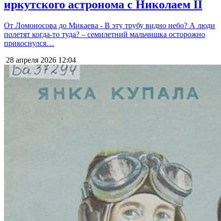
иркутского астронома с Николаем II
От Ломоносова до Микаева - В эту трубу видно небо? А люди
полетят когда-то туда? – семилетний мальчишка осторожно
прикоснулся…
28 апреля 2026
12:04