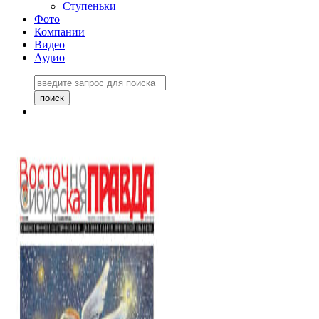
Ступеньки
Фото
Компании
Видео
Аудио
Восточно-Сибирская
правда №27243
06 ноября