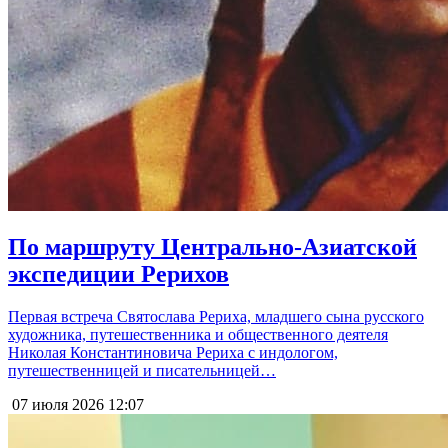
По маршруту Центрально-Азиатской
экспедиции Рерихов
Первая встреча Святослава Рериха, младшего сына русского
художника, путешественника и общественного деятеля
Николая Константиновича Рериха с индологом,
путешественницей и писательницей…
07 июля 2026
12:07