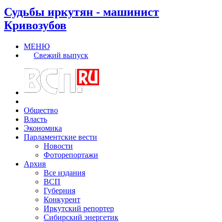
Судьбы иркутян - машинист
Кривозубов
МЕНЮ
Свежий выпуск
Общество
Власть
Экономика
Парламентские вести
Новости
Фоторепортажи
Архив
Все издания
ВСП
Губерния
Конкурент
Иркутский репортер
Сибирский энергетик