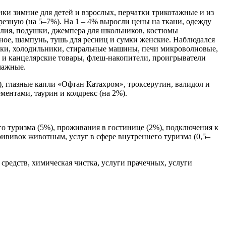
нки зимние для детей и взрослых, перчатки трикотажные и из
резную (на 5–7%). На 1 – 4% выросли цены на ткани, одежду
зделия, подушки, джемпера для школьников, костюмы
тное, шампунь, тушь для ресниц и сумки женские. Наблюдался
ьники, холодильники, стиральные машины, печи микроволновые,
и канцелярские товары, флеш-накопители, проигрыватели
мажные.
, глазные капли «Офтан Катахром», троксерутин, валидол и
ментами, таурин и колдрекс (на 2%).
ого туризма (5%), проживания в гостинице (2%), подключения к
ививок животным, услуг в сфере внутреннего туризма (0,5–
средств, химическая чистка, услуги прачечных, услуги