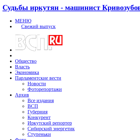
Судьбы иркутян - машинист Кривозубо
МЕНЮ
Свежий выпуск
Общество
Власть
Экономика
Парламентские вести
Новости
Фоторепортажи
Архив
Все издания
ВСП
Губерния
Конкурент
Иркутский репортер
Сибирский энергетик
Ступеньки
Фото