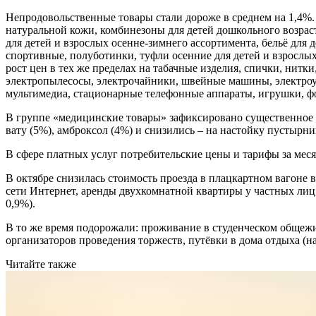
Непродовольственные товары стали дороже в среднем на 1,4%. 
натуральной кожи, комбинезоны для детей дошкольного возрас
для детей и взрослых осенне-зимнего ассортимента, бельё для
спортивные, полуботинки, туфли осенние для детей и взрослых
рост цен в тех же пределах на табачные изделия, спички, нит
электропылесосы, электрочайники, швейные машины, электроу
мультимедиа, стационарные телефонные аппараты, игрушки, ф
В группе «медицинские товары» зафиксировано существенное к
вату (5%), амброксол (4%) и снизились – на настойку пустырни
В сфере платных услуг потребительские цены и тарифы за меся
В октябре снизилась стоимость проезда в плацкартном вагоне в
сети Интернет, аренды двухкомнатной квартиры у частных лиц,
0,9%).
В то же время подорожали: проживание в студенческом общежи
организаторов проведения торжеств, путёвки в дома отдыха (н
Читайте также