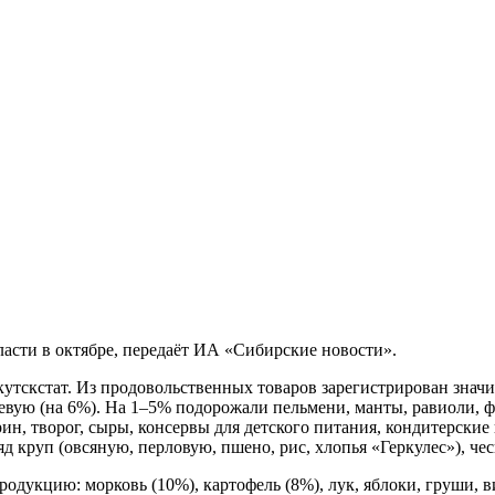
ласти в октябре, передаёт ИА «Сибирские новости».
тскстат. Из продовольственных товаров зарегистрирован значите
чневую (на 6%). На 1–5% подорожали пельмени, манты, равиоли, 
ин, творог, сыры, консервы для детского питания, кондитерские 
д круп (овсяную, перловую, пшено, рис, хлопья «Геркулес»), че
укцию: морковь (10%), картофель (8%), лук, яблоки, груши, ви