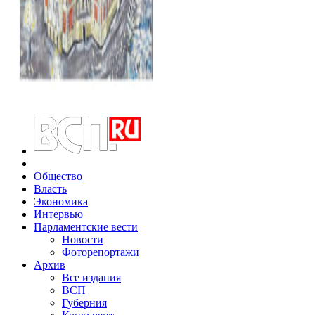
Общество
Власть
Экономика
Интервью
Парламентские вести
Новости
Фоторепортажи
Архив
Все издания
ВСП
Губерния