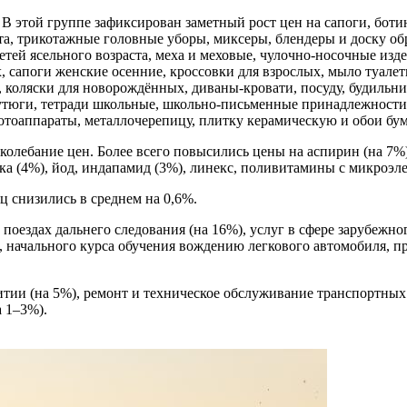
В этой группе зафиксирован заметный рост цен на сапоги, боти
та, трикотажные головные уборы, миксеры, блендеры и доску об
 детей ясельного возраста, меха и меховые, чулочно-носочные и
, сапоги женские осенние, кроссовки для взрослых, мыло туале
ки, коляски для новорождённых, диваны-кровати, посуду, будил
тюги, тетради школьные, школьно-письменные принадлежности 
отоаппараты, металлочерепицу, плитку керамическую и обои бу
олебание цен. Более всего повысились цены на аспирин (на 7%)
ка (4%), йод, индапамид (3%), линекс, поливитамины с микроэле
ц снизились в среднем на 0,6%.
 поездах дальнего следования (на 16%), услуг в сфере зарубежн
 начального курса обучения вождению легкового автомобиля, пр
тии (на 5%), ремонт и техническое обслуживание транспортных 
а 1–3%).