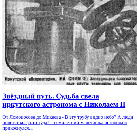
Звёздный путь. Судьба свела
иркутского астронома с Николаем II
От Ломоносова до Микаева - В эту трубу видно небо? А люди
полетят когда-то туда? – семилетний мальчишка осторожно
прикоснулся…