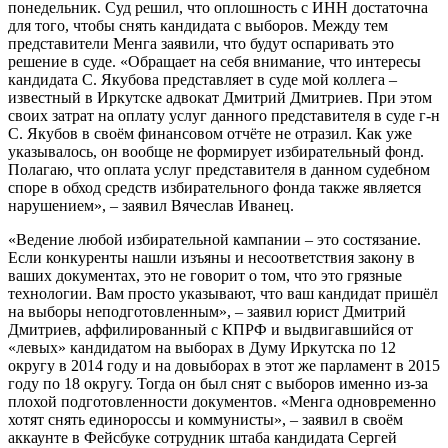
понедельник. Суд решил, что оплошность с ИНН достаточна
для того, чтобы снять кандидата с выборов. Между тем
представители Менга заявили, что будут оспаривать это
решение в суде. «Обращает на себя внимание, что интересы
кандидата С. Якубова представляет в суде мой коллега –
известный в Иркутске адвокат Дмитрий Дмитриев. При этом
своих затрат на оплату услуг данного представителя в суде г-н
С. Якубов в своём финансовом отчёте не отразил. Как уже
указывалось, он вообще не формирует избирательный фонд.
Полагаю, что оплата услуг представителя в данном судебном
споре в обход средств избирательного фонда также является
нарушением», – заявил Вячеслав Иванец.
«Ведение любой избирательной кампании – это состязание.
Если конкуренты нашли изъяны и несоответствия закону в
ваших документах, это не говорит о том, что это грязные
технологии. Вам просто указывают, что ваш кандидат пришёл
на выборы неподготовленным», – заявил юрист Дмитрий
Дмитриев, аффилированный с КПРФ и выдвигавшийся от
«левых» кандидатом на выборах в Думу Иркутска по 12
округу в 2014 году и на довыборах в этот же парламент в 2015
году по 18 округу. Тогда он был снят с выборов именно из-за
плохой подготовленности документов. «Менга одновременно
хотят снять единороссы и коммунисты», – заявил в своём
аккаунте в Фейсбуке сотрудник штаба кандидата Сергей