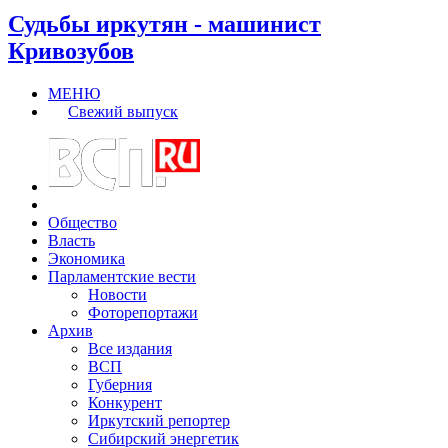
Судьбы иркутян - машинист
Кривозубов
МЕНЮ
Свежий выпуск
Общество
Власть
Экономика
Парламентские вести
Новости
Фоторепортажи
Архив
Все издания
ВСП
Губерния
Конкурент
Иркутский репортер
Сибирский энергетик