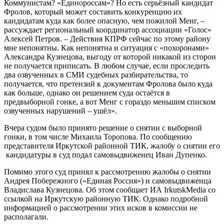
Коммунистам? «Единороссам»? Но есть серьёзный кандидат
Фролов, который может составить конкуренцию их
кандидатам куда как более опасную, чем пожилой Менг, –
рассуждает региональный координатор ассоциации «Голос»
Алексей Петров. – Действия КПРФ сейчас по этому району
мне непонятны. Как непонятна и ситуация с «похоронами»
Александра Кузнецова, выгоду от которой никакой из сторон
не получается приписать. В любом случае, если проследить
два озвученных в СМИ судебных разбирательства, то
получается, что претензий к документам Фролова было куда
как больше, однако он решением суда остаётся в
предвыборной гонке, а вот Менг с гораздо меньшим списком
озвученных нарушений – ушёл».
Вчера судом было принято решение о снятии с выборной
гонки, в том числе Михаила Торопова. По сообщению
представителя Иркутской районной ТИК, жалобу о снятии его
кандидатуры в суд подал самовыдвиженец Иван Дупенко.
Помимо этого суд принял к рассмотрению жалобы о снятии
Андрея Побережного («Единая Россия») и самовыдвиженца
Владислава Кузнецова. Об этом сообщает ИА IrkutskMedia со
ссылкой на Иркутскую районную ТИК. Однако подробной
информацией о рассмотрении этих исков в комиссии не
располагали.