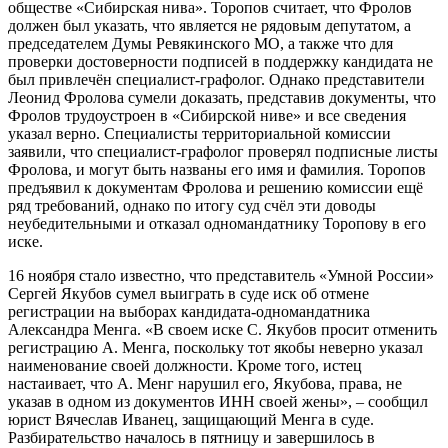
обществе «Сибирская нива». Торопов считает, что Фролов
должен был указать, что является не рядовым депутатом, а
председателем Думы Ревякинского МО, а также что для
проверки достоверности подписей в поддержку кандидата не
был привлечён специалист-графолог. Однако представители
Леонид Фролова сумели доказать, представив документы, что
Фролов трудоустроен в «Сибирской ниве» и все сведения
указал верно. Специалисты территориальной комиссии
заявили, что специалист-графолог проверял подписные листы
Фролова, и могут быть названы его имя и фамилия. Торопов
предъявил к документам Фролова и решению комиссии ещё
ряд требований, однако по итогу суд счёл эти доводы
неубедительными и отказал одномандатнику Торопову в его
иске.
16 ноября стало известно, что представитель «Умной России»
Сергей Якубов сумел выиграть в суде иск об отмене
регистрации на выборах кандидата-одномандатника
Александра Менга. «В своем иске С. Якубов просит отменить
регистрацию А. Менга, поскольку тот якобы неверно указал
наименование своей должности. Кроме того, истец
настаивает, что А. Менг нарушил его, Якубова, права, не
указав в одном из документов ИНН своей жены», – сообщил
юрист Вячеслав Иванец, защищающий Менга в суде.
Разбирательство началось в пятницу и завершилось в