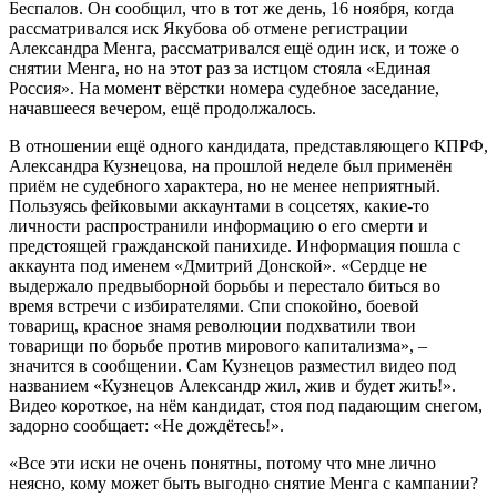
Беспалов. Он сообщил, что в тот же день, 16 ноября, когда
рассматривался иск Якубова об отмене регистрации
Александра Менга, рассматривался ещё один иск, и тоже о
снятии Менга, но на этот раз за истцом стояла «Единая
Россия». На момент вёрстки номера судебное заседание,
начавшееся вечером, ещё продолжалось.
В отношении ещё одного кандидата, представляющего КПРФ,
Александра Кузнецова, на прошлой неделе был применён
приём не судебного характера, но не менее неприятный.
Пользуясь фейковыми аккаунтами в соцсетях, какие-то
личности распространили информацию о его смерти и
предстоящей гражданской панихиде. Информация пошла с
аккаунта под именем «Дмитрий Донской». «Сердце не
выдержало предвыборной борьбы и перестало биться во
время встречи с избирателями. Спи спокойно, боевой
товарищ, красное знамя революции подхватили твои
товарищи по борьбе против мирового капитализма», –
значится в сообщении. Сам Кузнецов разместил видео под
названием «Кузнецов Александр жил, жив и будет жить!».
Видео короткое, на нём кандидат, стоя под падающим снегом,
задорно сообщает: «Не дождётесь!».
«Все эти иски не очень понятны, потому что мне лично
неясно, кому может быть выгодно снятие Менга с кампании?