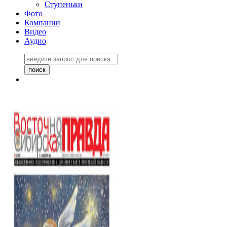
Ступеньки
Фото
Компании
Видео
Аудио
Восточно-Сибирская
правда №27243
06 ноября