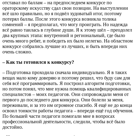
отставал по баллам – на предпоследнем конкурсе по
ораторскому искусству сдал свои позиции. На выступлении
всё шло правильно, но я подвёл худоватый итог, поэтому
потерял баллы. После этого конкурса возникла толика
сомнений – я предполагал, что могу проиграть. Но надежда
всё равно таилась в глубине души. Я к этому шёл – преодолел
два крупных этапа: внутренний и региональный, где было
очень много ребят, и победить их было нелегко. На областном
конкурсе собрались лучшие из лучших, и быть впереди них
очень сложно.
– Как ты готовился к конкурсу?
– Подготовка проходила сначала индивидуально. Я в таких
вещах мало кому доверяю и поэтому решил, что буду сам для
себя всё программировать. Я построил алгоритм подготовки,
но потом понял, что мне нужна помощь квалифицированных
специалистов – моих педагогов. Они сопровождали меня от
первого до последнего дня конкурса. Они болели за меня,
переживали, и за это им огромное спасибо. Я ещё не до конца
освоил тонкости работы педагога – впереди ещё год обучения.
По большей части педагоги помогали мне в вопросах
профессиональной деятельности, следили, чтобы всё было
достойно.