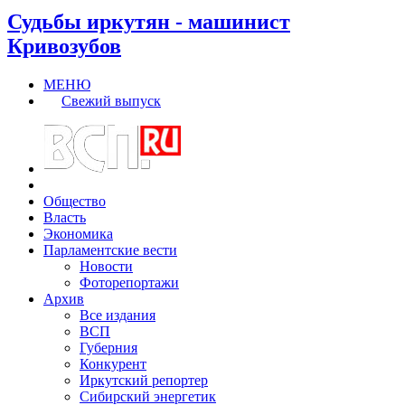
Судьбы иркутян - машинист
Кривозубов
МЕНЮ
Свежий выпуск
Общество
Власть
Экономика
Парламентские вести
Новости
Фоторепортажи
Архив
Все издания
ВСП
Губерния
Конкурент
Иркутский репортер
Сибирский энергетик