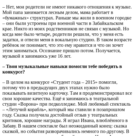
– Нет, мои родители не имеют никакого отношения к музыке.
Мой папа занимается лесным делом, мама работает в
«бумажных» структурах. Раньше мы жили в военном городке
– они были устроены при военной части в Забайкальском
крае. Никто из моих родственников не связан с музыкой. Но
когда мне было четыре, родители решили, что у меня есть
задатки, и отвели меня в вокальную студию. В таком возрасте
ребёнок не понимает, что это ему нравится и что он хочет
этим заниматься. Осознание пришло потом. Получается,
музыкой я занимаюсь уже 16 лет.
– Твои музыкальные навыки помогли тебе победить в
конкурсе?
– В целом на конкурсе «Студент года – 2015» помогли,
потому что в предыдущих двух этапах нужно было
показывать визитную карточку. Там я продемонстрировал все
свои хорошие качества. Ещё я занимаюсь в театральной
студии «Ворона» при педколледже. Мой любимый спектакль
– «Летучий корабль», который мы ставили в позапрошлом
году. Сказка получила достойный отзыв у театральных
критиков, хорошие награды. Я играл Ивана, влюблённого в
Забаву. В нашем спектакле был неожиданный конец: сказка
сказкой, но события разворачивались немного по-другому. В