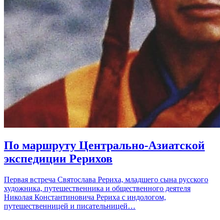
По маршруту Центрально-Азиатской
экспедиции Рерихов
Первая встреча Святослава Рериха, младшего сына русского
художника, путешественника и общественного деятеля
Николая Константиновича Рериха с индологом,
путешественницей и писательницей…