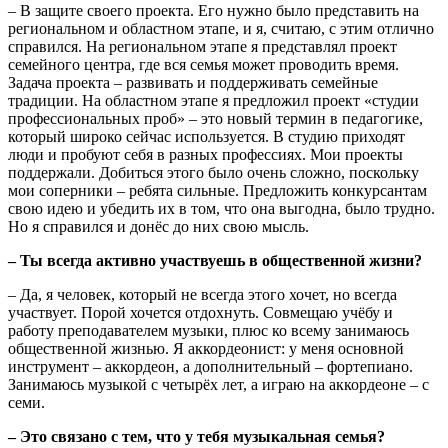
– В защите своего проекта. Его нужно было представить на
региональном и областном этапе, и я, считаю, с этим отлично
справился. На региональном этапе я представлял проект
семейного центра, где вся семья может проводить время.
Задача проекта – развивать и поддерживать семейные
традиции. На областном этапе я предложил проект «студии
профессиональных проб» – это новый термин в педагогике,
который широко сейчас используется. В студию приходят
люди и пробуют себя в разных профессиях. Мои проекты
поддержали. Добиться этого было очень сложно, поскольку
мои соперники – ребята сильные. Предложить конкурсантам
свою идею и убедить их в том, что она выгодна, было трудно.
Но я справился и донёс до них свою мысль.
– Ты всегда активно участвуешь в общественной жизни?
– Да, я человек, который не всегда этого хочет, но всегда
участвует. Порой хочется отдохнуть. Совмещаю учёбу и
работу преподавателем музыки, плюс ко всему занимаюсь
общественной жизнью. Я аккордеонист: у меня основной
инструмент – аккордеон, а дополнительный – фортепиано.
Занимаюсь музыкой с четырёх лет, а играю на аккордеоне – с
семи.
– Это связано с тем, что у тебя музыкальная семья?