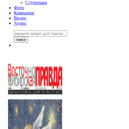
Ступеньки
Фото
Компании
Видео
Аудио
Восточно-Сибирская
правда №27243
06 ноября