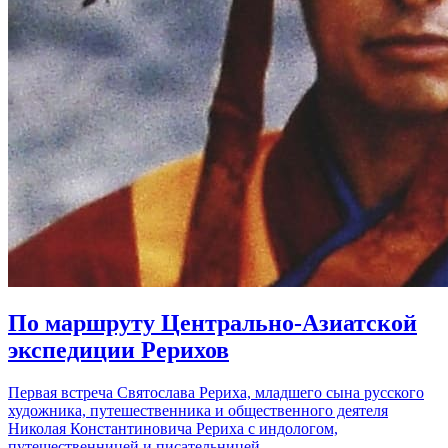
По маршруту Центрально-Азиатской
экспедиции Рерихов
Первая встреча Святослава Рериха, младшего сына русского
художника, путешественника и общественного деятеля
Николая Константиновича Рериха с индологом,
путешественницей и писательницей…