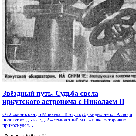
Звёздный путь. Судьба свела
иркутского астронома с Николаем II
От Ломоносова до Микаева - В эту трубу видно небо? А люди
полетят когда-то туда? – семилетний мальчишка осторожно
прикоснулся…
28 апреля 2026
12:04