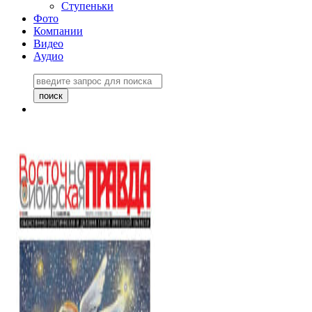
Ступеньки
Фото
Компании
Видео
Аудио
Восточно-Сибирская
правда №27243
06 ноября