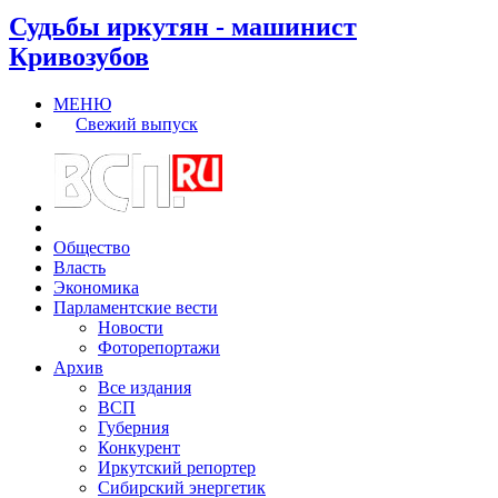
Судьбы иркутян - машинист
Кривозубов
МЕНЮ
Свежий выпуск
Общество
Власть
Экономика
Парламентские вести
Новости
Фоторепортажи
Архив
Все издания
ВСП
Губерния
Конкурент
Иркутский репортер
Сибирский энергетик