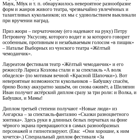
Маук, Мбук и т. п. обнаружилось невероятное разнообразие
форм и жанров живого театра, чрезвычайно увлечённых и
талантливых кукольников; их мы с удовольствием выкликали
при вручении наград.
Приз жюри – перчаточному (его надевают на руку) Петру
Петровичу Уксусову, которого водит и за которого говорит
особенным, противным и незабываемым голосом «в пищик»
– Наталье Выборных из чунского театра «Жёлтый
чемоданчик».
Лауреатом фестиваля театр «Жёлтый чемоданчик» и его
режиссёр Лариса Козлова стали и за спектакль «А волк
обиделся» (по мотивам вечной «Красной Шапочки»). Вот
невероятные возможности кукольников – Бабушку спасём,
брюхо Волку аккуратно зашьём, он снова оживёт, а Шиляпин
Иван получит актёрский диплом сразу за три роли: и Волка, и
Бабушки, и Мамы!
Диплом третьей степени получают «Новые люди» из
Ангарска – за спектакль-фантазию «Сказки разноцветного
зонтика». Здесь руки в длинных белых перчатках на фоне
чёрного экрана превращаются в самых разнообразных
персонажей и гипнотизируют. (Ева: «Они хорошие, к ним
хочется».) Специальный диплом фестиваля «За