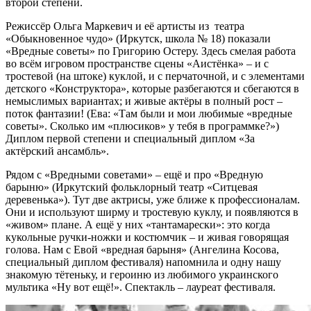
второй степени.
Режиссёр Ольга Маркевич и её артисты из театра
«Обыкновенное чудо» (Иркутск, школа № 18) показали
«Вредные советы» по Григорию Остеру. Здесь смелая работа
во всём игровом пространстве сцены «Аистёнка» – и с
тростевой (на штоке) куклой, и с перчаточной, и с элементами
детского «Конструктора», которые разбегаются и сбегаются в
немыслимых вариантах; и живые актёры в полный рост –
поток фантазии! (Ева: «Там были и мои любимые «вредные
советы». Сколько им «плюсиков» у тебя в программке?»)
Диплом первой степени и специальный диплом «За
актёрский ансамбль».
Рядом с «Вредными советами» – ещё и про «Вредную
барыню» (Иркутский фольклорный театр «Ситцевая
деревенька»). Тут две актрисы, уже ближе к профессионалам.
Они и используют ширму и тростевую куклу, и появляются в
«живом» плане. А ещё у них «тантамарески»: это когда
кукольные ручки-ножки и костюмчик – и живая говорящая
голова. Нам с Евой «вредная барыня» (Ангелина Косова,
специальный диплом фестиваля) напомнила и одну нашу
знакомую тётеньку, и героиню из любимого украинского
мультика «Ну вот ещё!». Спектакль – лауреат фестиваля.