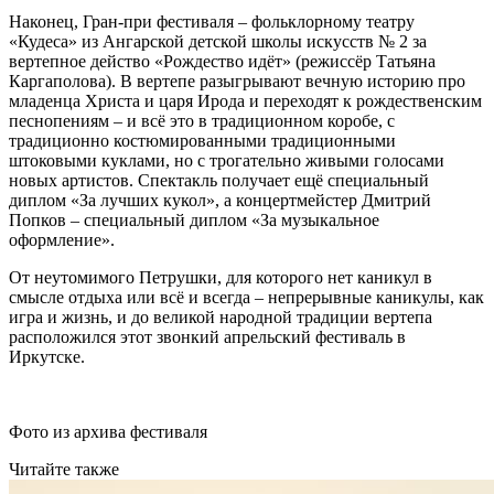
Наконец, Гран-при фестиваля – фольклорному театру
«Кудеса» из Ангарской детской школы искусств № 2 за
вертепное действо «Рождество идёт» (режиссёр Татьяна
Каргаполова). В вертепе разыгрывают вечную историю про
младенца Христа и царя Ирода и переходят к рождественским
песнопениям – и всё это в традиционном коробе, с
традиционно костюмированными традиционными
штоковыми куклами, но с трогательно живыми голосами
новых артистов. Спектакль получает ещё специальный
диплом «За лучших кукол», а концертмейстер Дмитрий
Попков – специальный диплом «За музыкальное
оформление».
От неутомимого Петрушки, для которого нет каникул в
смысле отдыха или всё и всегда – непрерывные каникулы, как
игра и жизнь, и до великой народной традиции вертепа
расположился этот звонкий апрельский фестиваль в
Иркутске.
Фото из архива фестиваля
Читайте также