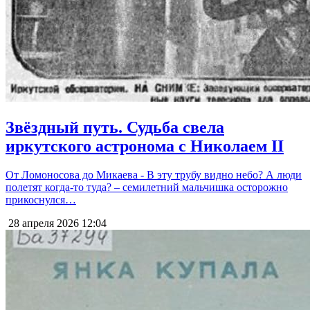
Звёздный путь. Судьба свела
иркутского астронома с Николаем II
От Ломоносова до Микаева - В эту трубу видно небо? А люди
полетят когда-то туда? – семилетний мальчишка осторожно
прикоснулся…
28 апреля 2026
12:04