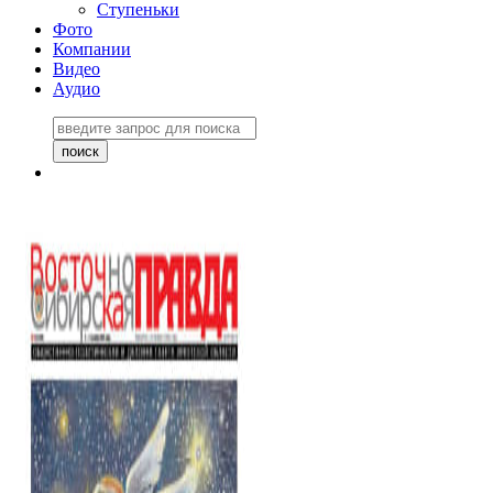
Ступеньки
Фото
Компании
Видео
Аудио
Восточно-Сибирская
правда №27243
06 ноября