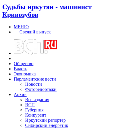
Судьбы иркутян - машинист
Кривозубов
МЕНЮ
Свежий выпуск
Общество
Власть
Экономика
Парламентские вести
Новости
Фоторепортажи
Архив
Все издания
ВСП
Губерния
Конкурент
Иркутский репортер
Сибирский энергетик