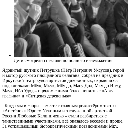
Дети смотрели спектали до полного изнеможения
Ядовитый шутник Петрушка (Пётр Петрович Уксусов), герой
и мотор русского площадного балагана, собрал на праздник в
Иркутский театр кукол артистов диковинных, скрывшихся
под кличками Мбук, Мкук, Мбу до, Маоу Дод, Мку до Ирму,
Маук, Ибо Удод – и рядом с ними более понятные «Арт-
графика» и «Ситцевая деревенька».
Когда мы в жюри – вместе с главным режиссёром театра
«Аистёнок» Юрием Уткиным и заслуженной артисткой
России Любовью Калиниченко – стали разбираться с
таинственными участниками, всё оказалось веселей и проще.
За устрашающими бюрократическими псевдонимами Мку,