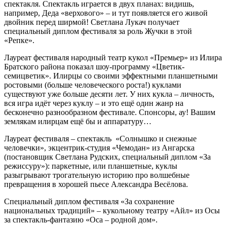
спектакля. Спектакль играется в двух планах: видишь,
например, Деда «верхового» – и тут появляется его живой
двойник перед ширмой! Светлана Лукач получает
специальный диплом фестиваля за роль Жучки в этой
«Репке».
Лауреат фестиваля народный театр кукол «Премьер» из Илира
Братского района показал шоу-программу «Цветик-
семицветик». Илирцы со своими эффектными планшетными
ростовыми (больше человеческого роста!) куклами
существуют уже больше десяти лет. У них кукла – личность,
вся игра идёт через куклу – и это ещё один жанр на
бесконечно разно­образном фестивале. Спонсоры, ау! Вашим
землякам илирцам ещё бы и аппаратуру…
Лауреат фестиваля – спектакль «Солнышко и снежные
человечки», экцентрик-студия «Чемодан» из Ангарска
(постановщик Светлана Рудских, специальный диплом «За
режиссуру»): паркетные, или планшетные, куклы
разыгрывают трогательную историю про волшебные
превращения в хорошей пьесе Александра Весёлова.
Специальный диплом фестиваля «За сохранение
национальных традиций» – кукольному театру «Айл» из Осы
за спектакль-фантазию «Оса – родной дом».