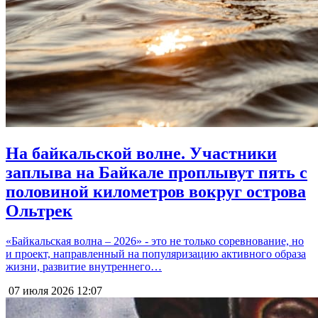
На байкальской волне. Участники
заплыва на Байкале проплывут пять с
половиной километров вокруг острова
Ольтрек
«Байкальская волна – 2026» - это не только соревнование, но
и проект, направленный на популяризацию активного образа
жизни, развитие внутреннего…
07 июля 2026
12:07