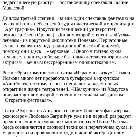
педагогическую работу» – постановщику спектакля Галине
Машеевой.
Диплом третьей степени – за ещё один спектакль-фантазию на
руках «Птицы небесные» (студия пластической импровизации
«Арт-графика», Иркутский технический университет,
режиссёр Елена Орлова). Диплом второй степени – «Гусям-
лебедям» из иркутской библиотеки Полевых. Перчаточные
куклы появляются над традиционной высокой ширмой,
поэтому они здесь – «верховые». Юного читателя кукла
втягивает в книгу, побольше бы только детскости взрослым
актрисам – вечным бессребреникам-библиотекаршам.
Режиссёр из хомутовского театра «Играем в сказку» Татьяна
Исакова много лет проработала бутафором в иркутском
«Аистёнке», поэтому от неё, специалиста, ждём новых
открытий в жанре театра теней. «Щелкунчик» из Хомутова
получает диплом второй степени и специальный диплом
«Открытие фестиваля».
Театр «Чуфело» из Ангарска со своим большим фантазёром-
режиссёром Любовью Багрийчук уже не в первый раз радует
представлением в кукольных миниатюрах «Шутки Чуфела».
Здесь соединяются в сложной технике и перчаточная кукла, и
марионетка на проволочном ходу, и живой актёр. Диплом