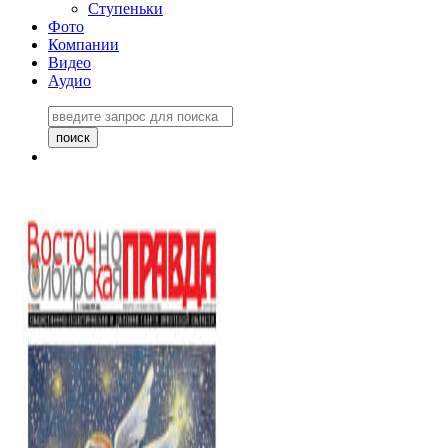
Ступеньки
Фото
Компании
Видео
Аудио
Восточно-Сибирская
правда №27243
06 ноября