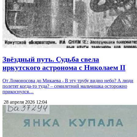
Звёздный путь. Судьба свела
иркутского астронома с Николаем II
От Ломоносова до Микаева - В эту трубу видно небо? А люди
полетят когда-то туда? – семилетний мальчишка осторожно
прикоснулся…
28 апреля 2026
12:04