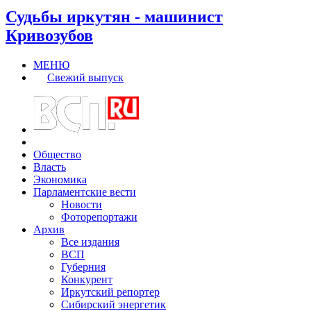
Судьбы иркутян - машинист
Кривозубов
МЕНЮ
Свежий выпуск
Общество
Власть
Экономика
Парламентские вести
Новости
Фоторепортажи
Архив
Все издания
ВСП
Губерния
Конкурент
Иркутский репортер
Сибирский энергетик