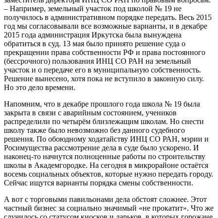
– Например, земельный участок под школой № 19 не
получилось в административном порядке передать. Весь 2015
год мы согласовывали все возможные варианты, и в декабре
2015 года администрация Иркут­ска была вынуждена
обратиться в суд. 13 мая было принято решение суда о
прекращении права собственности РФ и права постоянного
(бессрочного) пользования ИНЦ СО РАН на земельный
участок и о передаче его в муниципальную собственность.
Решение вынесено, хотя пока не вступило в законную силу.
Но это дело времени.
Напомним, что в декабре прошлого года школа № 19 была
закрыта в связи с аварийным состоянием, учеников
распределили по четырём близлежащим школам. Но снести
школу также было невозможно без данного судебного
решения. По обоюдному ходатайству ИНЦ СО РАН, мэрии и
Росимущества рассмотрение дела в суде было ускорено. И
наконец-то начнутся полноценные работы по строительству
школы в Академгородке. На сегодня в микрорайоне остаётся
восемь социальных объектов, которые нужно передать городу.
Сейчас ищутся варианты порядка смены собственности.
А вот с торговыми павильонами дела обстоят сложнее. Этот
частный бизнес за социально значимый «не прокатит». Что же
случилось со статусом киосков и ларьков, в которых горожане