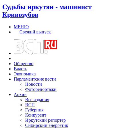
Судьбы иркутян - машинист
Кривозубов
МЕНЮ
Свежий выпуск
Общество
Власть
Экономика
Парламентские вести
Новости
Фоторепортажи
Архив
Все издания
ВСП
Губерния
Конкурент
Иркутский репортер
Сибирский энергетик