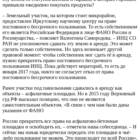
привыкли ежедневно покупать продукты?
– Земельный участок, на котором стоит микрорайон,
предоставлен Иркутскому научному центру на праве
постоянного бессрочного пользования. То есть собственником
его является Российская Федерация в лице ФАНО России и
Рос­имущества, – поясняет Валентина Самородова. – ИНЦ СО
РАН не уполномочен сдавать эту землю в аренду. Это может
сделать только собственник. Но здесь возникает другой
правовой момент: чтобы собственник мог сдать её в аренду,
нужно прекратить право постоянного бессрочного
пользования ИНЦ. Пока действует мораторий, то есть до
января 2017 года, никто не согласует отказ от права
постоянного бессрочного пользования.
Ранее участки под павильонами сдавались в аренду как
объекты – асфальтовые площадки. Но в 2015 году Верховный
суд РФ высказал позицию, что они не являются
самостоятельным объектом. «В связи с чем нам были даны
указания от ФАНО
России прекратить все права на асфальтово-бетонные
площадки и освободить их, – отметила наша собеседница. – И
сейчас мы никак юридически передать эти площадки в чьё-
либо пользование не можем. Это происходит по всей России».