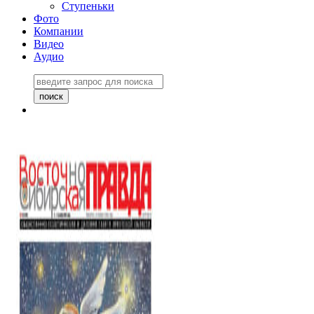
Ступеньки
Фото
Компании
Видео
Аудио
Восточно-Сибирская
правда №27243
06 ноября