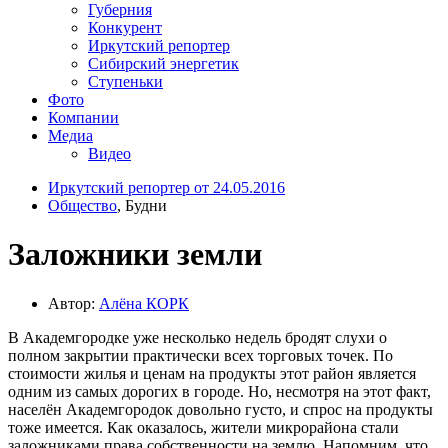
Губерния
Конкурент
Иркутский репортер
Сибирский энергетик
Ступеньки
Фото
Компании
Медиа
Видео
Иркутский репортер от 24.05.2016
Общество
, Будни
Заложники земли
Автор:
Алёна КОРК
В Академгородке уже несколько недель бродят слухи о
полном закрытии практически всех торговых точек. По
стоимости жилья и ценам на продукты этот район является
одним из самых дорогих в городе. Но, несмотря на этот факт,
населён Академгородок довольно густо, и спрос на продукты
тоже имеется. Как оказалось, жители микрорайона стали
заложниками права собственности на землю. Напомним, что