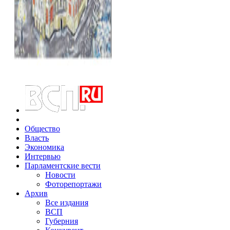
Общество
Власть
Экономика
Интервью
Парламентские вести
Новости
Фоторепортажи
Архив
Все издания
ВСП
Губерния