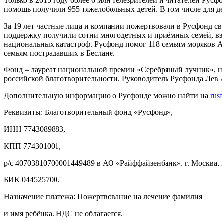
Только в 2015 году более 6 млн телезрителей и читателей Русф
помощь получили 955 тяжелобольных детей. В том числе для де
За 19 лет частные лица и компании пожертвовали в Русфонд свы
поддержку получили сотни многодетных и приёмных семей, вз
национальных катастроф. Русфонд помог 118 семьям моряков А
семьям пострадавших в Беслане.
Фонд – лауреат национальной премии «Серебряный лучник», н
российской благотворительности. Руководитель Русфонда Лев 
Дополнительную информацию о Русфонде можно найти на
rus
Реквизиты: Благотворительный фонд «Русфонд»,
ИНН 7743089883,
КПП 774301001,
р/с 40703810700001449489 в АО «Райффайзенбанк», г. Москва,
БИК 044525700.
Назначение платежа: Пожертвование на лечение фамилия
и имя ребёнка. НДС не облагается.