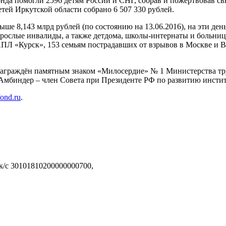
онда помогли 2596 детям России и СНГ, собрав и пожертвовав св
тей Иркутской области собрано 6 507 330 рублей.
ше 8,143 млрд рублей (по состоянию на 13.06.2016), на эти ден
рослые инвалиды, а также детдома, школы-интернаты и больни
ПЛ «Курск», 153 семьям пострадавших от взрывов в Москве и В
аграждён памятным знаком «Милосердие» № 1 Министерства труд
Амбиндер – член Совета при Президенте РФ по развитию инстит
fond.ru
.
 к/с 30101810200000000700,