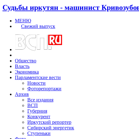
Судьбы иркутян - машинист Кривозубо
МЕНЮ
Свежий выпуск
Общество
Власть
Экономика
Парламентские вести
Новости
Фоторепортажи
Архив
Все издания
ВСП
Губерния
Конкурент
Иркутский репортер
Сибирский энергетик
Ступеньки
Фото