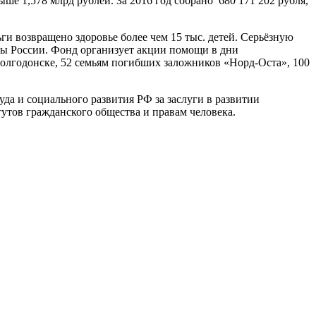
ыше 1,578 млрд рублей. За 2016 год собрано 680 171 202 рубля,
ьги возвращено здоровье более чем 15 тыс. детей. Серьёзную
цы России. Фонд организует акции помощи в дни
олгодонске, 52 семьям погибших заложников «Норд-Оста», 100
а и социального развития РФ за заслуги в развитии
утов гражданского общества и правам человека.