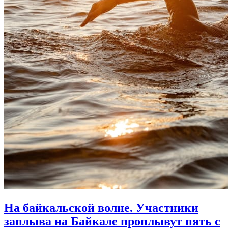
На байкальской волне. Участники
заплыва на Байкале проплывут пять с