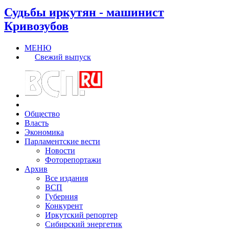
Судьбы иркутян - машинист
Кривозубов
МЕНЮ
Свежий выпуск
Общество
Власть
Экономика
Парламентские вести
Новости
Фоторепортажи
Архив
Все издания
ВСП
Губерния
Конкурент
Иркутский репортер
Сибирский энергетик