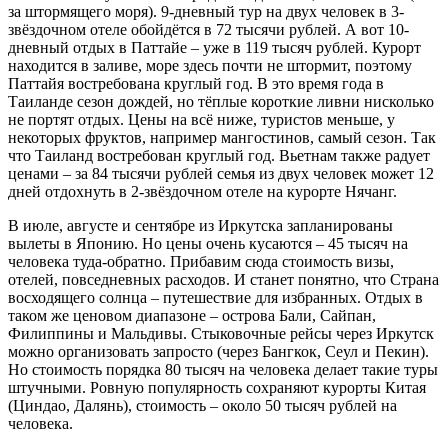
за штормящего моря). 9-дневный тур на двух человек в 3-
звёздочном отеле обойдётся в 72 тысячи рублей. А вот 10-
дневный отдых в Паттайе – уже в 119 тысяч рублей. Курорт
находится в заливе, море здесь почти не штормит, поэтому
Паттайя востребована круглый год. В это время года в
Таиланде сезон дождей, но тёплые короткие ливни нисколько
не портят отдых. Цены на всё ниже, туристов меньше, у
некоторых фруктов, например мангостинов, самый сезон. Так
что Таиланд востребован круглый год. Вьетнам также радует
ценами – за 84 тысячи рублей семья из двух человек может 12
дней отдохнуть в 2-звёздочном отеле на курорте Нячанг.
В июле, августе и сентябре из Иркутска запланированы
вылеты в Японию. Но цены очень кусаются – 45 тысяч на
человека туда-обратно. Прибавим сюда стоимость визы,
отелей, повседневных расходов. И станет понятно, что Страна
восходящего солнца – путешествие для избранных. Отдых в
таком же ценовом диапазоне – острова Бали, Сайпан,
Филиппины и Мальдивы. Стыковочные рейсы через Иркутск
можно организовать запросто (через Бангкок, Сеул и Пекин).
Но стоимость порядка 80 тысяч на человека делает такие туры
штучными. Ровную популярность сохраняют курорты Китая
(Циндао, Далянь), стоимость – около 50 тысяч рублей на
человека.