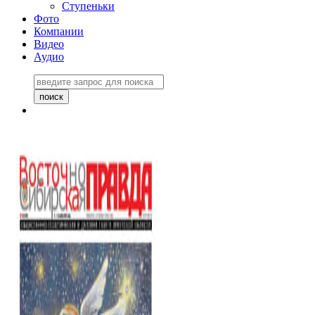
Ступеньки
Фото
Компании
Видео
Аудио
Восточно-Сибирская
правда №27243
06 ноября