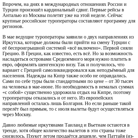
Впрочем, на днях в международных отношениях России и
Турции произошёл кардинальный сдвиг. Первые рейсы в
Анталью из Москвы полетят уже на этой неделе. Сейчас
крупные российские туроператоры составляют программу для
регионов.
В мае ведущие туроператоры заявили о двух направлениях из
Иркутска, которые должны были прийти на смену Турции с
её беспроигрышной системой «всё включено». Первой сняли
Грецию. В Греции, как известно, есть всё. Но за возможность
насладиться островами Средиземного моря нужно платить в
евро, оформлять шенгенскую визу. Так и получилось, что
вариант с Грецией самоликвидировался как неподъёмный для
населения. На­дежды на Кипр также особо не оправдались.
Сами по себе туры были стандартными по цене – от 30 тысяч
на человека в мае-июне. Но необходимость в немалых суммах
«с собой» существенно удорожила отдых на Кипре, поэтому
туроператоры отказались и от него. Из европейских
направлений осталась лишь Болгария. Но если раньше такой
перелёт был прямым, то с июля вылеты будут осуществляться
через Москву.
Давно любимые иркутянами Таиланд и Вьетнам остаются в
тренде, хотя общее количество вылетов в эти страны тоже
снизилось. Пхукет летом продаётся дешевле, чем Паттайя (из-