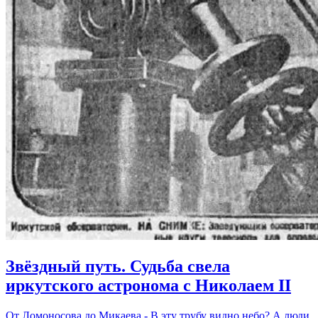
Звёздный путь. Судьба свела
иркутского астронома с Николаем II
От Ломоносова до Микаева - В эту трубу видно небо? А люди