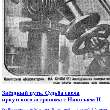
Звёздный путь. Судьба свела
иркутского астронома с Николаем II
От Ломоносова до Микаева - В эту трубу видно небо? А люди