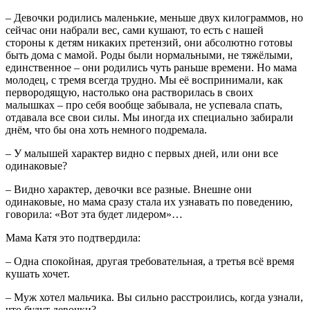
– Девочки родились маленькие, меньше двух килограммов, но
сейчас они набрали вес, сами кушают, то есть с нашей
стороны к детям никаких претензий, они абсолютно готовы
быть дома с мамой. Роды были нормальными, не тяжёлыми,
единственное – они родились чуть раньше времени. Но мама
молодец, с тремя всегда трудно. Мы её воспринимали, как
первородящую, настолько она растворилась в своих
малышках – про себя вообще забывала, не успевала спать,
отдавала все свои силы. Мы иногда их специально забирали
днём, что бы она хоть немного подремала.
– У малышей характер видно с первых дней, или они все
одинаковые?
– Видно характер, девочки все разные. Внешне они
одинаковые, но мама сразу стала их узнавать по поведению,
говорила: «Вот эта будет лидером»…
Мама Катя это подтвердила:
– Одна спокойная, другая требовательная, а третья всё время
кушать хочет.
– Муж хотел мальчика. Вы сильно расстроились, когда узнали,
что будут девочки?