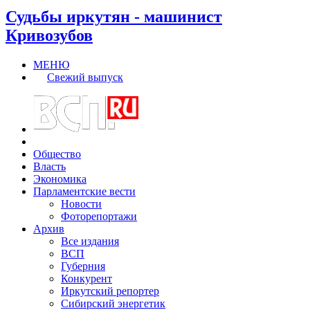
Судьбы иркутян - машинист
Кривозубов
МЕНЮ
Свежий выпуск
Общество
Власть
Экономика
Парламентские вести
Новости
Фоторепортажи
Архив
Все издания
ВСП
Губерния
Конкурент
Иркутский репортер
Сибирский энергетик