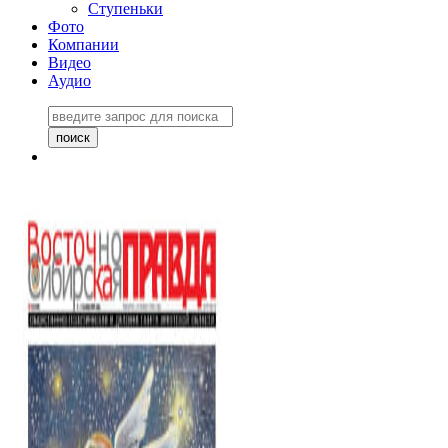
Ступеньки
Фото
Компании
Видео
Аудио
Восточно-Сибирская
правда №27243
06 ноября