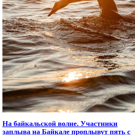
На байкальской волне. Участники
заплыва на Байкале проплывут пять с