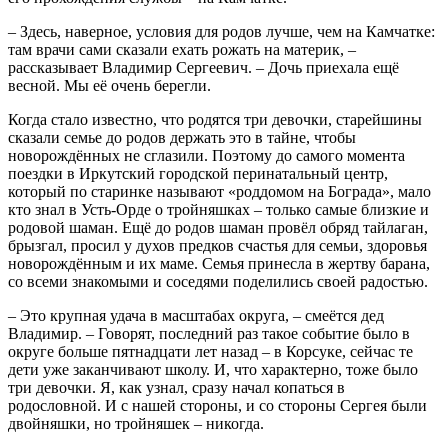
– Здесь, наверное, условия для родов лучше, чем на Камчатке:
там врачи сами сказали ехать рожать на материк, –
рассказывает Владимир Сергеевич. – Дочь приехала ещё
весной. Мы её очень берег­ли.
Когда стало известно, что родятся три девочки, старейшины
сказали семье до родов держать это в тайне, чтобы
новорождённых не сглазили. Поэтому до самого момента
поездки в Иркутский городской перинатальный центр,
который по старинке называют «роддомом на Бограда», мало
кто знал в Усть-Орде о тройняшках – только самые близкие и
родовой шаман. Ещё до родов шаман провёл обряд тайлаган,
брызгал, просил у духов предков счастья для семьи, здоровья
новорождённым и их маме. Семья принесла в жертву барана,
со всеми знакомыми и соседями поделились своей радостью.
– Это крупная удача в масштабах округа, – смеётся дед
Владимир. – Говорят, последний раз такое событие было в
округе больше пятнадцати лет назад – в Корсуке, сейчас те
дети уже заканчивают школу. И, что характерно, тоже было
три девочки. Я, как узнал, сразу начал копаться в
родословной. И с нашей стороны, и со стороны Сергея были
двойняшки, но тройняшек – никогда.