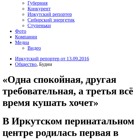
Губерния
Конкурент
Иркутский репортер
Сибирский энергетик
Ступеньки
Фото
Компании
Медиа
Видео
Иркутский репортер от 13.09.2016
Общество
, Будни
«Одна спокойная, другая
требовательная, а третья всё
время кушать хочет»
В Иркутском перинатальном
центре родилась первая в