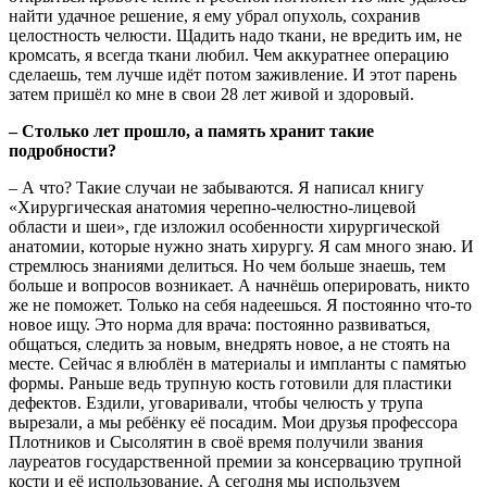
найти удачное решение, я ему убрал опухоль, сохранив
целостность челюсти. Щадить надо ткани, не вредить им, не
кромсать, я всегда ткани любил. Чем аккуратнее операцию
сделаешь, тем лучше идёт потом заживление. И этот парень
затем пришёл ко мне в свои 28 лет живой и здоровый.
– Столько лет прошло, а память хранит такие
подробности?
– А что? Такие случаи не забываются. Я написал книгу
«Хирургическая анатомия черепно-челюстно-лицевой
области и шеи», где изложил особенности хирургической
анатомии, которые нужно знать хирургу. Я сам много знаю. И
стремлюсь знаниями делиться. Но чем больше знаешь, тем
больше и вопросов возникает. А начнёшь оперировать, никто
же не поможет. Только на себя надеешься. Я постоянно что-то
новое ищу. Это норма для врача: постоянно развиваться,
общаться, следить за новым, внедрять новое, а не стоять на
месте. Сейчас я влюблён в материалы и импланты с памятью
формы. Раньше ведь трупную кость готовили для пластики
дефектов. Ездили, уговаривали, чтобы челюсть у трупа
вырезали, а мы ребёнку её посадим. Мои друзья профессора
Плотников и Сысолятин в своё время получили звания
лауреатов государственной премии за консервацию трупной
кости и её использование. А сегодня мы используем