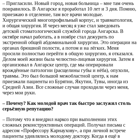
– Пригласили. Новый город, новая больница – мне там очень
по­нравилось. В Ангарске я проработал 10 лет и 3 дня. Помню,
приезжаю в отделение, там все врачи молодые.
Хирургический многопрофильный корпус, и травматология,
и общая хирургия. И через месяц я уже стал заведовать
детской стоматологической службой города Ангарска. В
октябре начал работать, а в ноябре стал дежурить по
экстренной общей абдоминальной хирургии. Это операции на
органах брюшной полости, а потом и на лёгких. Меня
просили полностью перейти в общую хирургию, я отказался.
Делом моей жизни была челюстно-лицевая хирургия. Затем я
организовал в Ангарске центр, где мы оперировали
врождённые патологии (расщелины губы и нёба), опухоли,
травмы. Это был большой межобластной центр, к нам
приезжали пациенты из Бурятии, Якутии, Тувы, иногда из
Средней Азии. Все сложные случаи проходили через меня,
через мои руки.
– Почему? Как молодой врач так быстро заслужил столь
серьёзную репутацию?
– Потому что я внедрил наркоз при выполнении этих
сложных реконструктивных операций. Получал письма с
адресом «Профессору Карнаухову», а при личной встрече
пациенты удивлялись молодому доктору. Когда я ещё в