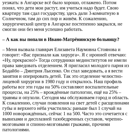
уезжать: в Ангарске всё было хорошо, отлажено. Потом
понял, что дети мои растут, им учиться надо будет. Свою
квартиру там сдал государству, здесь дали 3-комнатную в
Солнечном, там до сих пор и живём. К сожалению,
хирургический центр в Ангарске постепенно закрылся, не
смогли они без меня успешно работать.
– А как вы попали в Ивано-Матрёнинскую больницу?
– Меня вызвала главврач Елизавета Наумовна Стоянова и
говорит: «Вас признали как хирурга». Я с иронией отвечаю:
«Ну, прекрасно!» Тогда сотрудники мединститутов не имели
права заведовать отделением. Я пригласил молодого парня из
Бодайбо – Дмитрия Лысенко. Он стал заведовать, а я вести
занятия и оперировать детей. Так это отделение челюстно-
лицевой хирургии в 1980 году и открылось. Наш профиль
работы все эти годы на 50% составляют воспалительные
процессы, на 25% – врождённые патологии, ещё на 25% –
травмы и опухоли. Сегодня мы обслуживаем город и область.
К сожалению, случаи появления на свет детей с расщелинами
губы и верхнего нёба участились: раньше был 1 случай на
1000 новорождённых, сейчас 1 на 500. Часто это сочетается с
вывихами и дисплазией тазобедренных суставов, черепно-
мозговыми и спинно-мозговыми грыжами, прочими
патологиями.