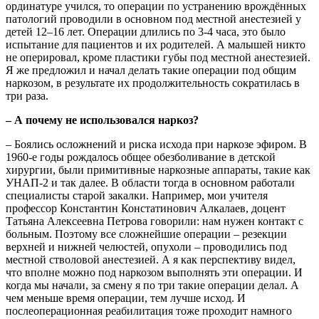
ординатуре учился, то операции по устранению врождённых
патологий проводили в основном под местной анестезией у
детей 12–16 лет. Операции длились по 3-4 часа, это было
испытание для пациентов и их родителей. А малышей никто
не оперировал, кроме пластики губы под местной анестезией.
Я же предложил и начал делать такие операции под общим
наркозом, в результате их продолжительность сократилась в
три раза.
– А почему не использовался наркоз?
– Боялись осложнений и риска исхода при наркозе эфиром. В
1960-е годы рождалось общее обезболивание в детской
хирургии, были примитивные наркозные аппараты, такие как
УНАП-2 и так далее. В области тогда в основном работали
специалисты старой закалки. Например, мои учителя
профессор Константин Констатинович Алкалаев, доцент
Татьяна Алексеевна Петрова говорили: нам нужен контакт с
больным. Поэтому все сложнейшие операции – резекции
верхней и ниж­ней челюстей, опухоли – проводились под
местной стволовой анестезией. А я как перспективу видел,
что вполне можно под наркозом выполнять эти операции. И
когда мы начали, за смену я по три такие операции делал. А
чем меньше время операции, тем лучше исход. И
послеоперационная реабилитация тоже проходит намного