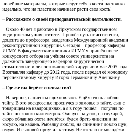
новейшие материалы, которые ведут себя в кости настолько
идеально, что на пластине начинает расти своя кость!
– Расскажите о своей преподавательской деятельности.
– Около 40 лет я работаю в Иркутском государственном
медицинском университете. Прошёл путь от ассистента,
доцента до профессора, академика Международной академии
реконструктивной хирургии. Сегодня – профессор кафедры
ИГМУ. В факультетские клиники ИГМУ я пришёл после
конкурсного отбора на учёном совете университета на
должность заведующего кафедрой хирургической
стоматологии и челюстно-лицевой хирургии в мае 2005 года.
Возглавлял кафедру до 2012 года, после передал её молодому
перспективному хирургу Игорю Германовичу Алёшкину.
– Где же вы берёте столько сил?
– Наверное, пациенты вдохновляют. Ещё я очень люблю
тайгу. В это воскресенье проснулся в зимовье в тайге, сын с
товарищем на квадроциклах, а я в гору пошёл – погулял по
тайге несколько километров. Охочусь на уток, на глухарей,
скоро облавная охота начнётся, будем брать лицензии на
косулю, на кабана. Рыбалку люблю, на спиннинг ловлю щук,
омуля. И сыновей приучил к этому. Не отстаю от молодёжи: