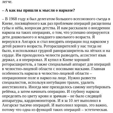
легче.
– А как вы пришли к мысли о наркозе?
– В 1968 году я был делегатом большого всесоюзного съезда в
Киеве, посвящённого как раз проблемам операций расщелины
губы и нёба, вопросам детства. И нам рассказали о внедрении
наркоза на таких операциях, о том, что успешно оперируются
дети дошкольного и младшего школьного возраста. Я
вернулся в Ангарск и стал внедрять операции под наркозом у
детей разного возраста. Роторасширителей у нас тогда не
было, я использовал грудной ранорасширитель на лёгких и на
сердце. Им приходилось челюсти разводить, ассистент язык
держал, а я оперировал. Я купил в Киеве хороший
роторасширитель, а также специальный аппарат для операций
в челюстно-лицевой области с носовыми масками. Главная
особенность наркоза в челюстно-лицевой области –
операционное поле и наркоз на лице. Нужно развести
специалистов, используя интубацию трахеи, удалить
анестезиолога. Иногда мне приходилось самому интубировать
ребёнка, а затем начинать операцию. И глубину наркоза
определять по цвету крови и зрачкам – не было следящей
аппаратуры, кардиомониторов. И я за 10 лет выполнил в
Ангарске тысячи операций. И выполнил хорошо, это важно,
потому что одна из функций таких операций – эстетическая.