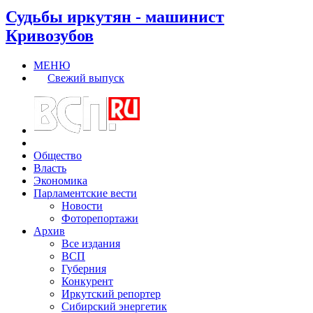
Судьбы иркутян - машинист
Кривозубов
МЕНЮ
Свежий выпуск
Общество
Власть
Экономика
Парламентские вести
Новости
Фоторепортажи
Архив
Все издания
ВСП
Губерния
Конкурент
Иркутский репортер
Сибирский энергетик