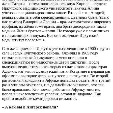
жена Татьяна – стоматолог-терапевт, внук Кирилл – студент
Иркутского медицинского университета, внучка Алина
учится в специализированном лицее. Второй сын, Андрей,
решил посвятить себя юриспруденции. Два моих брата (всего
нас семеро) Вилорий и Леонид – врачи-стоматологи широкого
профиля, их жёны тоже врачи, два брата двоюродных также
медики. Жёны братьев – врачи. Не говоря уже о племянниках
и племянницах и внуках. Все они окончили Иркутский
мединститут после меня.
Сам же я приехал в Иркутск учиться медицине в 1960 году из
села Барлук Куйтунского района. Окончил в 1965 году
стоматологический факультет, и меня оставили в
спецординатуре по челюстно-лицевой хирургии. После
выпуска мед­института некоторых из нас готовили для стран
Африки, мы учили французский язык. Когда мне в первый раз
оформили выездное дело, жену тесть не отпустил. Во второй
раз военный конфликт в Африке помешал поехать. А в третий
раз я уже сам отказался, и в дальнейшем оказалось, что так
было правильно. Кто поехал работать в Африку, многие,
попав в нечеловеческие условия, оставили здоровье. Так
просто подобные командировки не даются.
– А как вы в Ангарск попали?