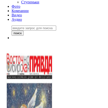
Ступеньки
Фото
Компании
Видео
Аудио
Восточно-Сибирская
правда №27243
06 ноября