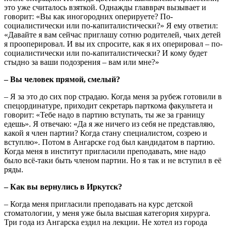
это уже считалось взяткой. Однажды главврач вызывает и
говорит: «Вы как иногородних оперируете? По-
социалистически или по-капиталистически?» Я ему ответил:
«Давайте я вам сейчас приглашу сотню родителей, чьих детей
я прооперировал. И вы их спросите, как я их оперировал – по-
социалистически или по-капиталистически? И кому будет
стыдно за ваши подозрения – вам или мне?»
– Вы человек прямой, смелый?
– Я за это до сих пор страдаю. Когда меня за рубеж готовили в
спецординатуре, приходит секретарь парт­кома факультета и
говорит: «Тебе надо в партию вступать, ты же за границу
едешь». Я отвечаю: «Да я же ничего из себя не представляю,
какой я член партии? Когда стану специалистом, созрею и
вступлю». Потом в Ангарске год был кандидатом в партию.
Когда меня в институт пригласили преподавать, мне надо
было всё-таки быть членом партии. Но я так и не вступил в её
ряды.
– Как вы вернулись в Иркутск?
– Когда меня пригласили преподавать на курс детской
стоматологии, у меня уже была высшая категория хирурга.
Три года из Ангарска ездил на лекции. Не хотел из города