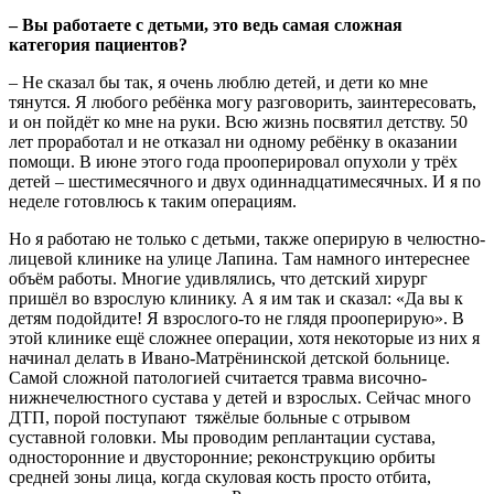
– Вы работаете с детьми, это ведь самая сложная
категория пациентов?
– Не сказал бы так, я очень люблю детей, и дети ко мне
тянутся. Я любого ребёнка могу разговорить, заинтересовать,
и он пойдёт ко мне на руки. Всю жизнь посвятил дет­ству. 50
лет проработал и не отказал ни одному ребёнку в оказании
помощи. В июне этого года прооперировал опухоли у трёх
детей – шестимесячного и двух одиннадцатимесячных. И я по
неделе готовлюсь к таким операциям.
Но я работаю не только с детьми, также оперирую в челюстно-
лицевой клинике на улице Лапина. Там намного интереснее
объём работы. Многие удивлялись, что детский хирург
пришёл во взрослую клинику. А я им так и сказал: «Да вы к
детям подойдите! Я взрослого-то не глядя прооперирую». В
этой клинике ещё сложнее операции, хотя некоторые из них я
начинал делать в Ивано-Матрёнинской детской больнице.
Самой сложной патологией считается травма височно-
нижнечелюстного сустава у детей и взрослых. Сейчас много
ДТП, порой поступают тяжёлые больные с отрывом
суставной головки. Мы проводим реплантации сустава,
односторонние и двусторонние; реконструкцию орбиты
средней зоны лица, когда скуловая кость просто отбита,