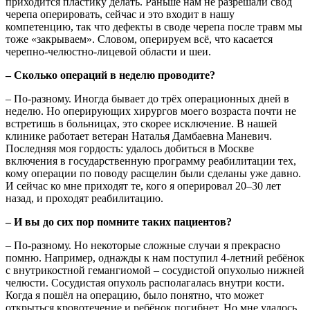
приходится пластику делать. Раньше нам не разрешали свод
черепа оперировать, сейчас и это входит в нашу
компетенцию, так что дефекты в своде черепа после травм мы
тоже «закрываем». Словом, оперируем всё, что касается
черепно-челюстно-лицевой области и шеи.
– Сколько операций в неделю проводите?
– По-разному. Иногда бывает до трёх операционных дней в
неделю. Но оперирующих хирургов моего возраста почти не
встретишь в больницах, это скорее исключение. В нашей
клинике работает ветеран Наталья Дамбаевна Маневич.
Последняя моя гордость: удалось добиться в Москве
включения в государственную программу реабилитации тех,
кому операции по поводу расщелин были сделаны уже давно.
И сейчас ко мне приходят те, кого я оперировал 20–30 лет
назад, и проходят реабилитацию.
– И вы до сих пор помните таких пациентов?
– По-разному. Но некоторые сложные случаи я прекрасно
помню. Например, однажды к нам поступил 4-летний ребёнок
с внутрикостной гемангиомой – сосудистой опухолью нижней
челюсти. Сосудистая опухоль располагалась внутри кости.
Когда я пошёл на операцию, было понятно, что может
открыться кровотечение и ребёнок погибнет. Но мне удалось