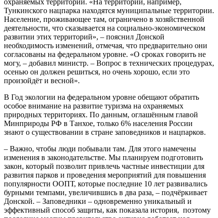
охраняемых территорий. «На территории, например,
Тункинского нацпарка находятся муниципальные территории.
Население, проживающее там, ограничено в хозяйственной
деятельности, что сказывается на социально-экономическом
развитии этих территорий», – пояснил Донской
необходимость изменений, отмечая, что предварительно они
согласованы на федеральном уровне. «О сроках говорить не
могу, – добавил министр. – Вопрос в технических процедурах,
осенью он должен решиться, но очень хорошо, если это
произойдёт и весной».
В Год экологии на федеральном уровне обещают обратить
особое внимание на развитие туризма на охраняемых
природных территориях. По данным, оглашённым главой
Минприроды РФ в Танхое, только 6% населения России
знают о существовании в стране заповедников и нацпарков.
– Важно, чтобы люди побывали там. Для этого намечены
изменения в законодательстве. Мы планируем подготовить
закон, который позволит привлечь частные инвестиции для
развития парков и проведения мероприятий для повышения
популярности ООПТ, которые последние 10 лет развивались
бурными темпами, увеличившись в два раза, – подчёркивает
Донской. – Заповедники – одновременно уникальный и
эффективный способ защиты, как показала история, поэтому