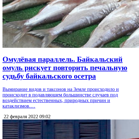
Омулёвая параллель. Байкальский
омуль рискует повторить печальную
судьбу байкальского осетра
Вымирание видов и таксонов на Земле происходило и
происходит в подавляющем большинстве случаев под
воздействием естественных, природных причин и
катаклизмов.…
22 февраля 2022
09:02