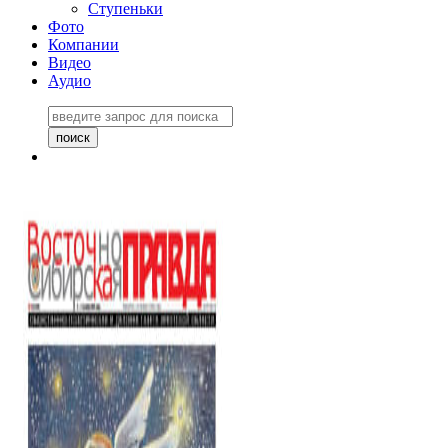
Ступеньки
Фото
Компании
Видео
Аудио
Восточно-Сибирская
правда №27243
06 ноября