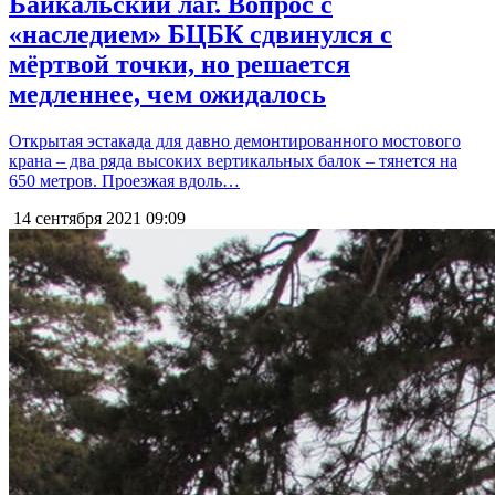
Байкальский лаг. Вопрос с
«наследием» БЦБК сдвинулся с
мёртвой точки, но решается
медленнее, чем ожидалось
Открытая эстакада для давно демонтированного мостового
крана – два ряда высоких вертикальных балок – тянется на
650 метров. Проезжая вдоль…
14 сентября 2021
09:09