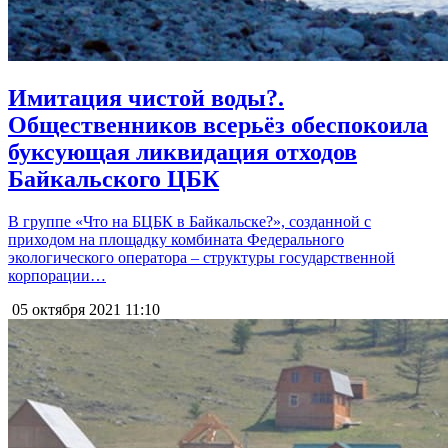
Имитация чистой воды?.
Общественников всерьёз обеспокоила
буксующая ликвидация отходов
Байкальского ЦБК
В группе «Что на БЦБК в Байкальске?», созданной с
приходом на площадку комбината Федерального
экологического оператора – структуры государственной
корпорации…
05 октября 2021
11:10