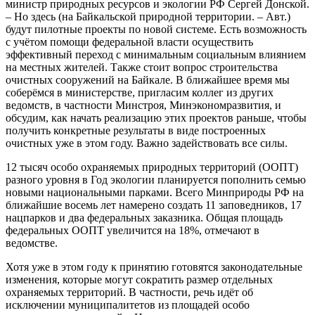
министр природных ресурсов и экологии РФ Сергей Донской.
– Но здесь (на Байкальской природной территории. – Авт.)
будут пилотные проекты по новой системе. Есть возможность
с учётом помощи федеральной власти осуществить
эффективный переход с минимальным социальным влиянием
на местных жителей. Также стоит вопрос строительства
очистных сооружений на Байкале. В ближайшее время мы
соберёмся в министерстве, пригласим коллег из других
ведомств, в частности Минстроя, Минэкономразвития, и
обсудим, как начать реализацию этих проектов раньше, чтобы
получить конкретные результаты в виде построенных
очистных уже в этом году. Важно задействовать все силы.
12 тысяч особо охраняемых природных территорий (ООПТ)
разного уровня в Год экологии планируется пополнить семью
новыми национальными парками. Всего Минприроды РФ на
ближайшие восемь лет намерено создать 11 заповедников, 17
нацпарков и два федеральных заказника. Общая площадь
федеральных ООПТ увеличится на 18%, отмечают в
ведомстве.
Хотя уже в этом году к принятию готовятся законодательные
изменения, которые могут сократить размер отдельных
охраняемых территорий. В частности, речь идёт об
исключении муниципалитетов из площадей особо