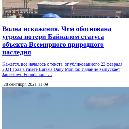
Волна искажения. Чем обоснована
угроза потери Байкалом статуса
объекта Всемирного природного
наследия
Кажется, всё началось с текста, опубликованного 23 февраля
2021 года в газете Eurasia Daily Monitor. Издание выпускает
Jamestown Foundation –…
28 сентября 2021
11:09