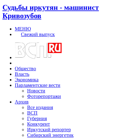
Судьбы иркутян - машинист
Кривозубов
МЕНЮ
Свежий выпуск
Общество
Власть
Экономика
Парламентские вести
Новости
Фоторепортажи
Архив
Все издания
ВСП
Губерния
Конкурент
Иркутский репортер
Сибирский энергетик