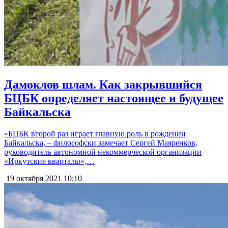
Дамоклов шлам. Как закрывшийся
БЦБК определяет настоящее и будущее
Байкальска
«БЦБК второй раз играет главную роль в рождении
Байкальска, – философски замечает Сергей Маяренков,
руководитель автономной некоммерческой организации
«Иркутские кварталы»,…
19 октября 2021
10:10