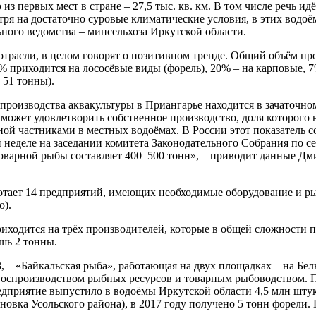
 первых мест в стране – 27,5 тыс. кв. км. В том числе речь идё
ря на достаточно суровые климатические условия, в этих водоё
ного ведомства – минсельхоза Иркутской области.
отрасли, в целом говорят о позитивном тренде. Общий объём пр
% приходится на лососёвые виды (форель), 20% – на карповые, 7
 51 тонны).
 производства аквакультуры в Приангарье находится в зачаточно
 может удовлетворить собственное производство, доля которого 
ной частниками в местных водоёмах. В России этот показатель с
 неделе на заседании комитета Законодательного Собрания по с
варной рыбы составляет 400–500 тонн», – приводит данные Дмит
ботает 14 предприятий, имеющих необходимые оборудование и рыб
о).
иходится на трёх производителей, которые в общей сложности п
шь 2 тонны.
 – «Байкальская рыба», работающая на двух площадках – на Бель
воспроизводством рыбных ресурсов и товарным рыбоводством. П
едприятие выпустило в водоёмы Иркутской области 4,5 млн штук 
сновка Усольского района), в 2017 году получено 5 тонн форели