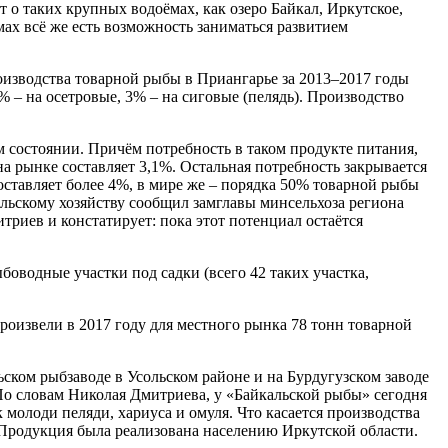
т о таких крупных водоёмах, как озеро Байкал, Иркутское,
мах всё же есть возможность заниматься развитием
оизводства товарной рыбы в Приангарье за 2013–2017 годы
% – на осетровые, 3% – на сиговые (пелядь). Производство
м состоянии. Причём потребность в таком продукте питания,
на рынке составляет 3,1%. Остальная потребность закрывается
оставляет более 4%, в мире же – порядка 50% товарной рыбы
ельскому хозяйству сообщил замглавы минсельхоза региона
риев и констатирует: пока этот потенциал остаётся
оводные участки под садки (всего 42 таких участка,
роизвели в 2017 году для местного рынка 78 тонн товарной
ском рыбзаводе в Усольском районе и на Бурдугузском заводе
о словам Николая Дмитриева, у «Байкальской рыбы» сегодня
молоди пеляди, хариуса и омуля. Что касается производства
. Продукция была реализована населению Иркутской области.