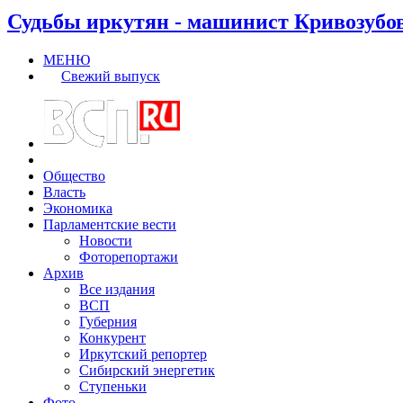
Судьбы иркутян - машинист Кривозубо
МЕНЮ
Свежий выпуск
Общество
Власть
Экономика
Парламентские вести
Новости
Фоторепортажи
Архив
Все издания
ВСП
Губерния
Конкурент
Иркутский репортер
Сибирский энергетик
Ступеньки
Фото