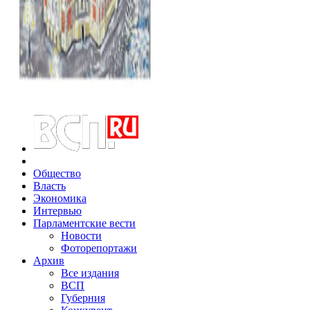
Общество
Власть
Экономика
Интервью
Парламентские вести
Новости
Фоторепортажи
Архив
Все издания
ВСП
Губерния