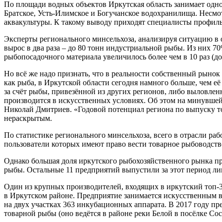
По площади водных объектов Иркутская область занимает одно из
Братское, Усть-Илимское и Богучанское водохранилища. Несмот
аквакультуры. К такому выводу приходят специалисты профиль
Эксперты регионального минсельхоза, анализируя ситуацию в 
вырос в два раза – до 80 тонн индустриальной рыбы. Из них 70
рыбопосадочного материала увеличилось более чем в 10 раз (до
Но всё же надо признать, что в реальности собственный рынок
как рыба, в Иркутской области сегодня намного больше, чем её
за счёт рыбы, привезённой из других регионов, либо выловлен
производится в искусственных условиях. Об этом на минувшей
Николай Дмитриев. «Годовой потенциал региона по выпуску то
нераскрытым.
По статистике регионального минсельхоза, всего в отрасли ра
пользователи которых имеют право вести товарное рыбоводств
Однако большая доля иркутского рыбохозяйственного рынка пр
рыбы. Остальные 11 предприятий выпустили за этот период ли
Один из крупных производителей, входящих в иркутский топ-3,
в Иркутском районе. Предприятие занимается искусственным 
на двух участках 363 инкубационных аппарата. В 2017 году пр
товарной рыбы (оно ведётся в районе реки Белой в посёлке Со