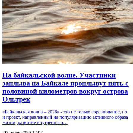
На байкальской волне. Участники
заплыва на Байкале проплывут пять с
половиной километров вокруг острова
Ольтрек
«Байкальская волна – 2026» - это не только соревнование, но
и проект, направленный на популяризацию активного образа
жизни, развитие внутреннего…
07 июля 2026
12:07