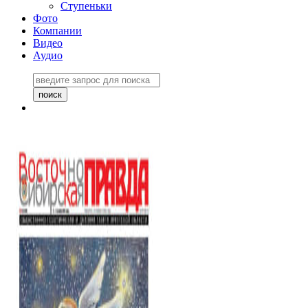
Ступеньки
Фото
Компании
Видео
Аудио
Восточно-Сибирская
правда №27243
06 ноября