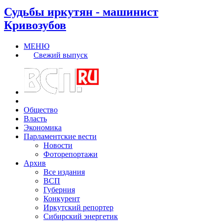
Судьбы иркутян - машинист
Кривозубов
МЕНЮ
Свежий выпуск
Общество
Власть
Экономика
Парламентские вести
Новости
Фоторепортажи
Архив
Все издания
ВСП
Губерния
Конкурент
Иркутский репортер
Сибирский энергетик