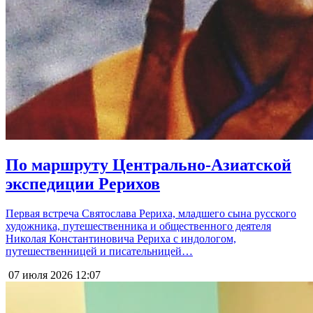
По маршруту Центрально-Азиатской
экспедиции Рерихов
Первая встреча Святослава Рериха, младшего сына русского
художника, путешественника и общественного деятеля
Николая Константиновича Рериха с индологом,
путешественницей и писательницей…
07 июля 2026
12:07