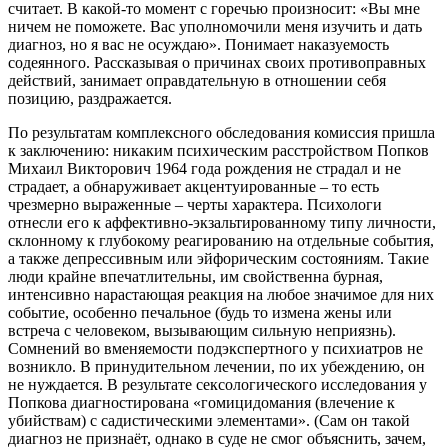
считает. В какой-то момент с горечью произносит: «Вы мне
ничем не поможете. Вас уполномочили меня изучить и дать
диагноз, но я вас не осуждаю». Понимает наказуемость
содеянного. Рассказывая о причинах своих противоправных
действий, занимает оправдательную в отношении себя
позицию, раздражается.
По результатам комплексного обследования комиссия пришла
к заключению: никаким психическим расстройством Попков
Михаил Викторович 1964 года рождения не страдал и не
страдает, а обнаруживает акцентуированные – то есть
чрезмерно выраженные – черты характера. Психологи
отнесли его к аффективно-экзальтированному типу личности,
склонному к глубокому реагированию на отдельные события,
а также депрессивным или эйфорическим состояниям. Такие
люди крайне впечатлительны, им свойственна бурная,
интенсивно нарастающая реакция на любое значимое для них
событие, особенно печальное (будь то измена жены или
встреча с человеком, вызывающим сильную неприязнь).
Сомнений во вменяемости подэкспертного у психиатров не
возникло. В принудительном лечении, по их убеждению, он
не нуждается. В результате сексологического исследования у
Попкова диагностирована «гомицидомания (влечение к
убийствам) с садистическими элементами». (Сам он такой
диагноз не признаёт, однако в суде не смог объяснить, зачем,