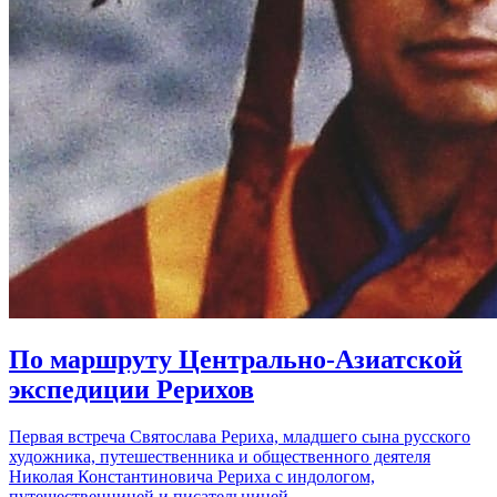
По маршруту Центрально-Азиатской
экспедиции Рерихов
Первая встреча Святослава Рериха, младшего сына русского
художника, путешественника и общественного деятеля
Николая Константиновича Рериха с индологом,
путешественницей и писательницей…