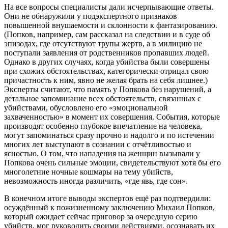
На все вопросы специалисты дали исчерпывающие ответы.
Они не обнаружили у подэкспертного признаков
повышенной внушаемости и склонности к фантазированию.
(Попков, например, сам рассказал на следствии и в суде об
эпизодах, где отсутствуют трупы жертв, а в милицию не
поступали заявления от родственников пропавших людей.
Однако в других случаях, когда убийства были совершены
при схожих обстоятельствах, категорически отрицал свою
причастность к ним, явно не желая брать на себя лишнее.)
Эксперты считают, что память у Попкова без нарушений, а
детальное запоминание всех обстоятельств, связанных с
убийствами, обусловлено его «эмоциональной
захваченностью» в момент их совершения. События, которые
производят особенно глубокое впечатление на человека,
могут запоминаться сразу прочно и надолго и по истечении
многих лет выступают в сознании с отчётливостью и
ясностью. О том, что нападения на женщин вызывали у
Попкова очень сильные эмоции, свидетельствуют хотя бы его
многолетние ночные кошмары на тему убийств,
невозможность иногда различить, «где явь, где сон».
В конечном итоге выводы экспертов ещё раз подтвердили:
осуждённый к пожизненному заключению Михаил Попков,
который ожидает сейчас приговор за очередную серию
убийств, мог руководить своими действиями, осознавать их