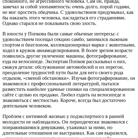
спокойного, не агрессивного человека. Сам он, правда,
замечал за собой злопамятность: очень долго, порой годами,
не мог простить обидчика. С удовольствием придумывал, как
бы наказать этого человека, насладиться его страданиями.
Однако старался не показывать свою злость.
В юности у Попкова были самые обычные интересы: с
удовольствием посещал секцию самбо, занимался лыжным
спортом и биатлоном, коллекционировал марки с животными,
ходил в кружок авиамоделирования. В более зрелом возрасте
появились другие увлечения: машины, фотографирование,
езда на велосипеде. Экспертам Попков рассказывал о них,
смакуя детали: обслуживание автомобилей и их перегон,
преодоление трудностей пути были для него своего рода
отдыхом, «сменой обстановки». Изучая фотографирование, он
знакомился с профессиональной литературой, пытался
разместить наиболее удачные снимки на специализированном
сайте с целью их продажи. Любил ездить на велосипеде и
знакомиться с местностью. Короче, всегда был достаточно
деятельным человеком.
Проблем с интимной жизнью у подэкспертного в ранней
молодости не наблюдалось. Он периодически знакомился с
понравившимися девушками, ухаживал за ними, но
длительные отношения не выстраивал. Как сам выразился,