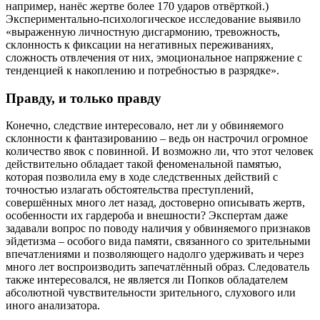
например, нанёс жертве более 170 ударов отвёрткой.)
Экспериментально-психологическое исследование выявило
«выраженную личностную дисгармонию, тревожность,
склонность к фиксации на негативных переживаниях,
сложность отвлечения от них, эмоциональное напряжение с
тенденцией к накоплению и потребностью в разрядке».
Правду, и только правду
Конечно, следствие интересовало, нет ли у обвиняемого
склонности к фантазированию – ведь он настрочил огромное
количество явок с повинной. И возможно ли, что этот человек
действительно обладает такой феноменальной памятью,
которая позволила ему в ходе следственных действий с
точностью излагать обстоятельства преступлений,
совершённых много лет назад, достоверно описывать жертв,
особенности их гардероба и внешности? Экспертам даже
задавали вопрос по поводу наличия у обвиняемого признаков
эйдетизма – особого вида памяти, связанного со зрительными
впечатлениями и позволяющего надолго удерживать и через
много лет воспроизводить запечатлённый образ. Следователь
также интересовался, не является ли Попков обладателем
абсолютной чувствительности зрительного, слухового или
иного анализатора.