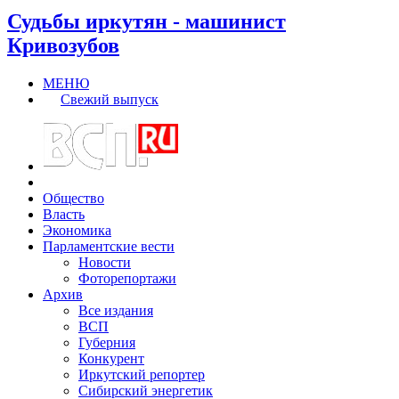
Судьбы иркутян - машинист
Кривозубов
МЕНЮ
Свежий выпуск
Общество
Власть
Экономика
Парламентские вести
Новости
Фоторепортажи
Архив
Все издания
ВСП
Губерния
Конкурент
Иркутский репортер
Сибирский энергетик