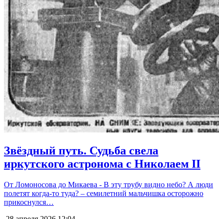
Звёздный путь. Судьба свела
иркутского астронома с Николаем II
От Ломоносова до Микаева - В эту трубу видно небо? А люди
полетят когда-то туда? – семилетний мальчишка осторожно
прикоснулся…
28 апреля 2026
12:04