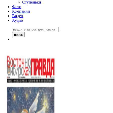
Ступеньки
Фото
Компании
Видео
Аудио
Восточно-Сибирская
правда №27243
06 ноября