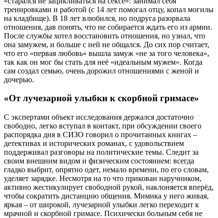
«старался не зацикливаться на сексе»: занимал себя
тренировками и работой (с 14 лет помогал отцу, копал могилы
на кладбище). В 18 лет влюбился, но подруга разорвала
отношения, дав понять, что не собирается ждать его из армии.
После службы хотел восстановить отношения, но узнал, что
она замужем, и больше с ней не общался. До сих пор считает,
что его «первая любовь» вышла замуж «не за того человека»,
так как он мог бы стать для неё «идеальным мужем». Когда
сам создал семью, очень дорожил отношениями с женой и
дочерью.
«От лучезарной улыбки к скорбной гримасе»
С экспертами объект исследования держался достаточно
свободно, легко вступал в контакт, при обсуждении своего
распорядка дня в СИЗО говорил о прочитанных книгах –
детективах и исторических романах, с удовольствием
поддерживал разговоры на политические темы. Следит за
своим внешним видом и физическим состоянием: всегда
гладко выбрит, опрятно одет, немало времени, по его словам,
уделяет зарядке. Несмотря на то что прикован наручником,
активно жестикулирует свободной рукой, наклоняется вперёд,
чтобы сократить дистанцию общения. Мимика у него живая,
яркая – от широкой, лучезарной улыбки легко переходит к
мрачной и скорбной гримасе. Психически больным себя не