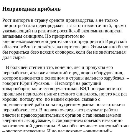
Неправедная прибыль
Рост импорта в страну средств производства, а не только
ширпотреба для перепродажи – факт оптимистичный, прямо
указывающий на развитие российской экономики вопреки
западным санкциям. Но приоритетом во
внешнеэкономической деятельности предприятий Иркутской
области всё-таки остаётся экспорт товаров. Этим можно было
бы гордиться безо всяких оговорок, если бы не значительная
доля сырья.
– В большей степени это, конечно, лес и продукты его
переработки, а также алюминий и ряд видов оборудования,
которое вывозится в основном в страны дальнего зарубежья, –
говорит Юрий Русаков. – Несмотря на растущий
товарооборот, количество участников ВЭД по сравнению с
прошлым периодом нынче немного снизилось, но это как раз
хорошо, потому что, по нашей оценке, связано с
нормализацией работы на внутреннем рынке по заготовке и
переработке леса. В первую очередь это результат работы
власти и правоохранительных органов с так называемыми
«чёрными лесорубами», с сокращением объёмов незаконно
заготовленной древесины. А мы обеспечиваем конечный этап
– экспорт древесины. И до нас доходит «очищенный»,