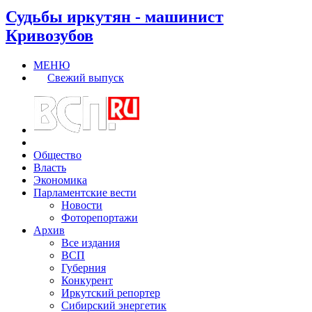
Судьбы иркутян - машинист
Кривозубов
МЕНЮ
Свежий выпуск
Общество
Власть
Экономика
Парламентские вести
Новости
Фоторепортажи
Архив
Все издания
ВСП
Губерния
Конкурент
Иркутский репортер
Сибирский энергетик