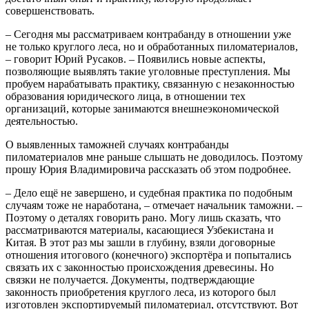
совершенствовать.
– Сегодня мы рассматриваем контрабанду в отношении уже
не только круглого леса, но и обработанных пиломатериалов,
– говорит Юрий Русаков. – Появились новые аспекты,
позволяющие выявлять такие уголовные преступления. Мы
пробуем нарабатывать практику, связанную с незаконностью
образования юридического лица, в отношении тех
организаций, которые занимаются внешнеэкономической
деятельностью.
О выявленных таможней случаях контрабанды
пиломатериалов мне раньше слышать не доводилось. Поэтому
прошу Юрия Владимировича рассказать об этом подробнее.
– Дело ещё не завершено, и судебная практика по подобным
случаям тоже не наработана, – отмечает начальник таможни. –
Поэтому о деталях говорить рано. Могу лишь сказать, что
рассматриваются материалы, касающиеся Узбекистана и
Китая. В этот раз мы зашли в глубину, взяли договорные
отношения итогового (конечного) экспортёра и попытались
связать их с законностью происхождения древесины. Но
связки не получается. Документы, подтверждающие
законность приобретения круглого леса, из которого был
изготовлен экспортируемый пиломатериал, отсутствуют. Вот