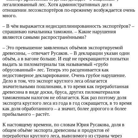
легализованный лес. Хотя административных дел в
отношении лесоэкспортёров по-прежнему возбуждается очень
много.
– В чём выражается недисциплинированность экспортёров? –
спрашиваю начальника таможни. – Какие нарушения
являются самыми распространёнными?
– Это превышение заявленных объёмов экспортируемой
древесины, – отвечает Русаков. – В декларации указан один
объём, а в вагоне больше. И ещё не прекращаются попытки
выдать за пиломатериалы так называемый «грубо
обрусованный» лес. Теперь это расценивается как
недостоверное декларирование. Очень грубое нарушение.
Дело в том, что экспорт круглого леса облагается
значительными пошлинами, в то время как переработанная
древесина в виде доски, бруса, других пиломатериалов
таможенным налогом не облагается. Как раз поэтому доля
экспорта круглого леса из года в год сокращается, в то время
как доля обработанного – а значит, более дорогого и более
прибыльного – растёт.
К настоящему времени, по словам Юрия Русакова, доля в
общем объёме экспорта древесины и продуктов её
переработки круглого леса, вывозимого из страны через