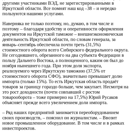
другими участниками ВЭД, не зарегистрированными в
Иркутской области. Все помнят наш код –38 – и нередко
пользуются нашими услугами.
Наверняка не только поэтому, но, думаю, в том числе и
поэтому – благодаря удобству и оперативности оформления
документов на Иркутской таможне – внешнеэкономическая
деятельность Иркутской области, по словам генерала, за
январь–сентябрь обеспечила почти треть (31,5%)
стоимостного оборота всего Сибирского федерального округа.
Не сегодняшнего, обрезанного на два субъекта Федерации в
пользу Дальнего Востока, а полноценного, каким он был до
ноября нынешнего года. При этом доля экспорта,
реализуемого через Иркутскую таможню (37,5% от
стоимостного оборота СФО), значительно превышает долю
импорта (только 15%). То есть Иркутская область продаёт
товаров за границу гораздо больше, чем закупает. Несмотря на
это рост доходности (почти совпавший с ростом
товарооборота – тоже примерно на 17,5%) Юрий Русаков
объясняет прежде всего увеличением доли импорта.
– Ряд наших предприятий занимается переоборудованием
своих производств, – пояснил он журналистам. – Ввозит
новое промышленное оборудование. В том числе и в рамках
инвестпроектов.