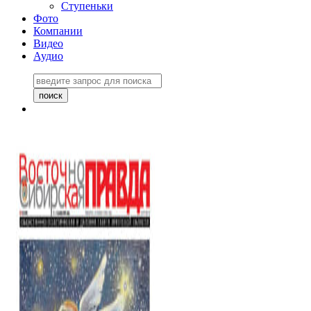
Ступеньки
Фото
Компании
Видео
Аудио
Восточно-Сибирская
правда №27243
06 ноября