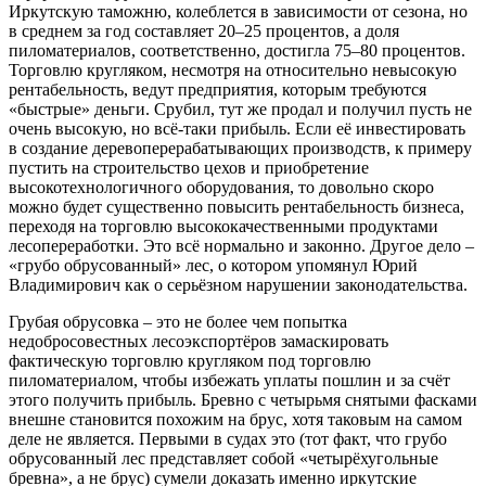
Иркутскую таможню, колеблется в зависимости от сезона, но
в среднем за год составляет 20–25 процентов, а доля
пиломатериалов, соответственно, достигла 75–80 процентов.
Торговлю кругляком, несмотря на относительно невысокую
рентабельность, ведут предприятия, которым требуются
«быстрые» деньги. Срубил, тут же продал и получил пусть не
очень высокую, но всё-таки прибыль. Если её инвестировать
в создание деревоперерабатывающих производств, к примеру
пустить на строительство цехов и приобретение
высокотехнологичного оборудования, то довольно скоро
можно будет существенно повысить рентабельность бизнеса,
переходя на торговлю высококачественными продуктами
лесопереработки. Это всё нормально и законно. Другое дело –
«грубо обрусованный» лес, о котором упомянул Юрий
Владимирович как о серьёзном нарушении законодательства.
Грубая обрусовка – это не более чем попытка
недобросовестных лесоэкспортёров замаскировать
фактическую торговлю кругляком под торговлю
пиломатериалом, чтобы избежать уплаты пошлин и за счёт
этого получить прибыль. Бревно с четырьмя снятыми фасками
внешне становится похожим на брус, хотя таковым на самом
деле не является. Первыми в судах это (тот факт, что грубо
обрусованный лес представляет собой «четырёхугольные
бревна», а не брус) сумели доказать именно иркутские