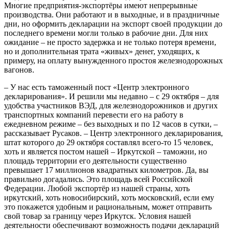
Многие предприятия-экспортёры имеют непрерывные
производства. Они работают и в выходные, и в праздничные
дни, но оформить декларации на экспорт своей продукции до
последнего времени могли только в рабочие дни. Для них
ожидание – не просто задержка и не только потеря времени,
но и дополнительная трата «живых» денег, уходящих, к
примеру, на оплату вынужденного простоя железнодорожных
вагонов.
– У нас есть таможенный пост «Центр электронного
декларирования». И решили мы недавно – с 29 октября – для
удобства участников ВЭД, для железнодорожников и других
транспортных компаний перевести его на работу в
ежедневном режиме – без выходных и по 12 часов в сутки, –
рассказывает Русаков. – Центр электронного декларирования,
штат которого до 29 октября составлял всего-то 15 человек,
хоть и является постом нашей – Иркутской – таможни, но
площадь территории его деятельности существенно
превышает 17 миллионов квадратных километров. Да, вы
правильно догадались. Это площадь всей Российской
Федерации. Любой экспортёр из нашей страны, хоть
иркутский, хоть новосибирский, хоть московский, если ему
это покажется удобным и рациональным, может отправить
свой товар за границу через Иркутск. Условия нашей
деятельности обеспечивают возможность подачи деклараций