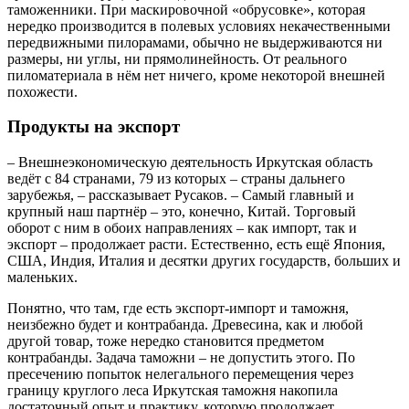
таможенники. При маскировочной «обрусовке», которая
нередко производится в полевых условиях некачественными
передвижными пилорамами, обычно не выдерживаются ни
размеры, ни углы, ни прямолинейность. От реального
пиломатериала в нём нет ничего, кроме некоторой внешней
похожести.
Продукты на экспорт
– Внешнеэкономическую деятельность Иркутская область
ведёт с 84 странами, 79 из которых – страны дальнего
зарубежья, – рассказывает Русаков. – Самый главный и
крупный наш партнёр – это, конечно, Китай. Торговый
оборот с ним в обоих направлениях – как импорт, так и
экспорт – продолжает расти. Естественно, есть ещё Япония,
США, Индия, Италия и десятки других государств, больших и
маленьких.
Понятно, что там, где есть экспорт-импорт и таможня,
неизбежно будет и контрабанда. Древесина, как и любой
другой товар, тоже нередко становится предметом
контрабанды. Задача таможни – не допустить этого. По
пресечению попыток нелегального перемещения через
границу круглого леса Иркутская таможня накопила
достаточный опыт и практику, которую продолжает