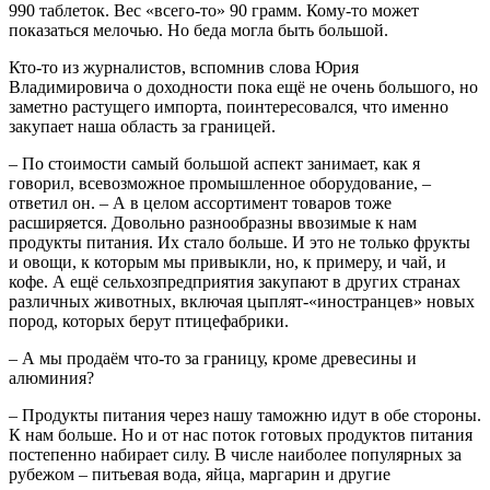
990 таблеток. Вес «всего-то» 90 грамм. Кому-то может
показаться мелочью. Но беда могла быть большой.
Кто-то из журналистов, вспомнив слова Юрия
Владимировича о доходности пока ещё не очень большого, но
заметно растущего импорта, поинтересовался, что именно
закупает наша область за границей.
– По стоимости самый большой аспект занимает, как я
говорил, всевозможное промышленное оборудование, –
ответил он. – А в целом ассортимент товаров тоже
расширяется. Довольно разнообразны ввозимые к нам
продукты питания. Их стало больше. И это не только фрукты
и овощи, к которым мы привыкли, но, к примеру, и чай, и
кофе. А ещё сельхозпредприятия закупают в других странах
различных животных, включая цыплят-«иностранцев» новых
пород, которых берут птицефабрики.
– А мы продаём что-то за границу, кроме древесины и
алюминия?
– Продукты питания через нашу таможню идут в обе стороны.
К нам больше. Но и от нас поток готовых продуктов питания
постепенно набирает силу. В числе наиболее популярных за
рубежом – питьевая вода, яйца, маргарин и другие