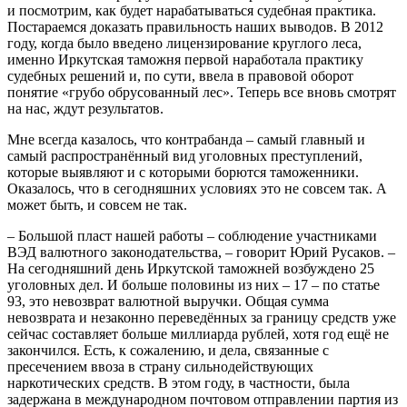
и посмотрим, как будет нарабатываться судебная практика.
Постараемся доказать правильность наших выводов. В 2012
году, когда было введено лицензирование круглого леса,
именно Иркутская таможня первой наработала практику
судебных решений и, по сути, ввела в правовой оборот
понятие «грубо обрусованный лес». Теперь все вновь смотрят
на нас, ждут результатов.
Мне всегда казалось, что контрабанда – самый главный и
самый распространённый вид уголовных преступлений,
которые выявляют и с которыми борются таможенники.
Оказалось, что в сегодняшних условиях это не совсем так. А
может быть, и совсем не так.
– Большой пласт нашей работы – соблюдение участниками
ВЭД валютного законодательства, – говорит Юрий Русаков. –
На сегодняшний день Иркутской таможней возбуждено 25
уголовных дел. И больше половины из них – 17 – по статье
93, это невозврат валютной выручки. Общая сумма
невозврата и незаконно переведённых за границу средств уже
сейчас составляет больше миллиарда рублей, хотя год ещё не
закончился. Есть, к сожалению, и дела, связанные с
пресечением ввоза в страну сильнодействующих
наркотических средств. В этом году, в частности, была
задержана в международном почтовом отправлении партия из