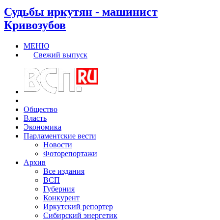
Судьбы иркутян - машинист
Кривозубов
МЕНЮ
Свежий выпуск
Общество
Власть
Экономика
Парламентские вести
Новости
Фоторепортажи
Архив
Все издания
ВСП
Губерния
Конкурент
Иркутский репортер
Сибирский энергетик