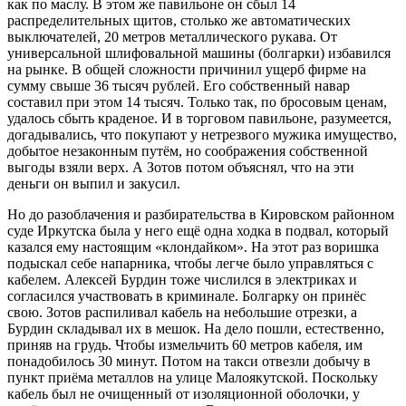
как по маслу. В этом же павильоне он сбыл 14
распределительных щитов, столько же автоматических
выключателей, 20 метров металлического рукава. От
универсальной шлифовальной машины (болгарки) избавился
на рынке. В общей сложности причинил ущерб фирме на
сумму свыше 36 тысяч рублей. Его собственный навар
составил при этом 14 тысяч. Только так, по бросовым ценам,
удалось сбыть краденое. И в торговом павильоне, разумеется,
догадывались, что покупают у нетрезвого мужика имущество,
добытое незаконным путём, но соображения собственной
выгоды взяли верх. А Зотов потом объяснял, что на эти
деньги он выпил и закусил.
Но до разоблачения и разбирательства в Кировском районном
суде Иркутска была у него ещё одна ходка в подвал, который
казался ему настоящим «клондайком». На этот раз воришка
подыскал себе напарника, чтобы легче было управляться с
кабелем. Алексей Бурдин тоже числился в электриках и
согласился участвовать в криминале. Болгарку он принёс
свою. Зотов распиливал кабель на небольшие отрезки, а
Бурдин складывал их в мешок. На дело пошли, естественно,
приняв на грудь. Чтобы измельчить 60 метров кабеля, им
понадобилось 30 минут. Потом на такси отвезли добычу в
пункт приёма металлов на улице Малоякутской. Поскольку
кабель был не очищенный от изоляционной оболочки, у