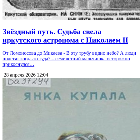
Звёздный путь. Судьба свела
иркутского астронома с Николаем II
От Ломоносова до Микаева - В эту трубу видно небо? А люди
полетят когда-то туда? – семилетний мальчишка осторожно
прикоснулся…
28 апреля 2026
12:04