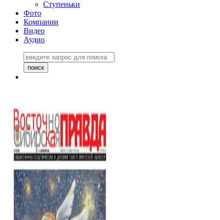
Ступеньки
Фото
Компании
Видео
Аудио
Восточно-Сибирская
правда №27243
06 ноября