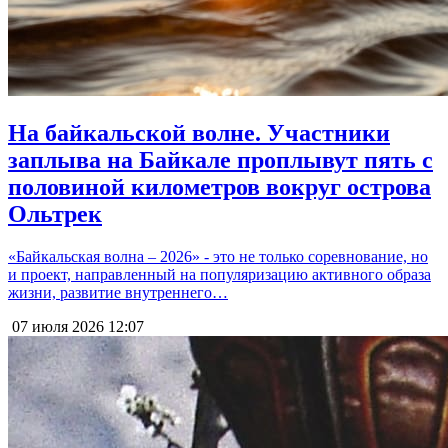
На байкальской волне. Участники
заплыва на Байкале проплывут пять с
половиной километров вокруг острова
Ольтрек
«Байкальская волна – 2026» - это не только соревнование, но
и проект, направленный на популяризацию активного образа
жизни, развитие внутреннего…
07 июля 2026
12:07