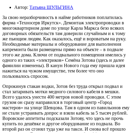
Автор:
Татьяна ШУЛЬГИНА
За свою неразборчивость в найме работников поплатилась
фирма «Техносерв Иркутск». Демонтаж электропроводки в
многоквартирном доме по улице Карла Маркса безо всяких
договорных обязательств там доверили случайным и к тому
же пьющим людям. Как оказалось, ещё и вороватым на руку.
Необходимые материалы и оборудование для выполнения
капремонта были размещены прямо на объекте – в подвале
этого же дома. Ключи от подвального помещения имелись у
одного из таких «электриков» Семёна Зотова (здесь и далее
фамилии изменены). В канун Нового года ему пришла идея
нажиться на чужом имуществе, тем более что оно
пользовалось спросом.
Опрокинув стакан водки, Зотов без труда открыл подвал и
стал затаривать мотки медного силового кабеля в мешки.
Всего удалось унести 400 метров новой проводки. С этим
грузом он сразу направился в торговый центр «Город
мастеров» на улице Шевцова. Там в одном из павильонов ему
не стали устраивать допрос и взяли кабель за 5 тысяч рублей.
Воровские аппетиты подсказали Зотову, что здесь не прочь
купить по дешёвке и другое оборудование из подвала. Во
второй раз он сгонял туда уже на такси. И снова всё прошло