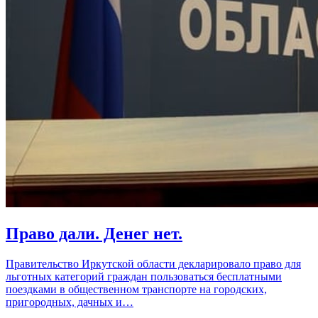
Право дали. Денег нет.
Правительство Иркутской области декларировало право для
льготных категорий граждан пользоваться бесплатными
поездками в общественном транспорте на городских,
пригородных, дачных и…