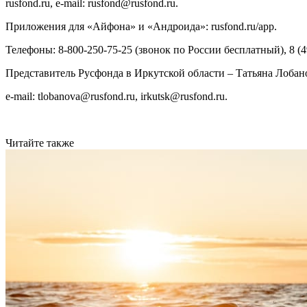
rusfond.ru, e-mail: rusfond@rusfond.ru.
Приложения для «Айфона» и «Андроида»: rusfond.ru/app.
Телефоны: 8-800-250-75-25 (звонок по России бесплатный), 8 (495
Представитель Русфонда в Иркутской области – Татьяна Лобанов
e-mail: tlobanova@rusfond.ru, irkutsk@rusfond.ru.
Читайте также