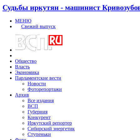
Судьбы иркутян - машинист Кривозубо
МЕНЮ
Свежий выпуск
Общество
Власть
Экономика
Парламентские вести
Новости
Фоторепортажи
Архив
Все издания
ВСП
Губерния
Конкурент
Иркутский репортер
Сибирский энергетик
Ступеньки
Фото