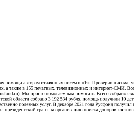
ля помощи авторам отчаянных писем в «Ъ». Проверив письма, м
тях, а также в 155 печатных, телевизионных и интернет-СМИ. В
usfond.ru). Мы просто помогаем вам помогать. Всего собрано свы
утской области собрано 3 192 534 рубля, помощь получили 10 д
ественно полезных услуг. В декабре 2021 года Русфонд получил
л президентский грант на организацию поиска доноров костног