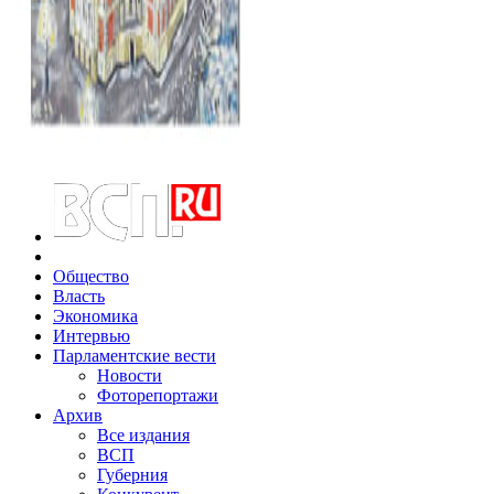
Общество
Власть
Экономика
Интервью
Парламентские вести
Новости
Фоторепортажи
Архив
Все издания
ВСП
Губерния