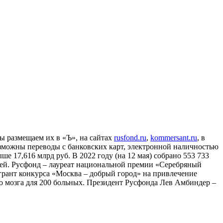
ы размещаем их в «Ъ», на сайтах
rusfond.ru
,
kommersant.ru
, в
озможны переводы с банковских карт, электронной наличностью
ше 17,616 млрд руб. В 2022 году (на 12 мая) собрано 553 733
етей. Русфонд – лауреат национальной премии «Серебряный
 грант конкурса «Москва – добрый город» на привлечение
о мозга для 200 больных. Президент Русфонда Лев Амбиндер –