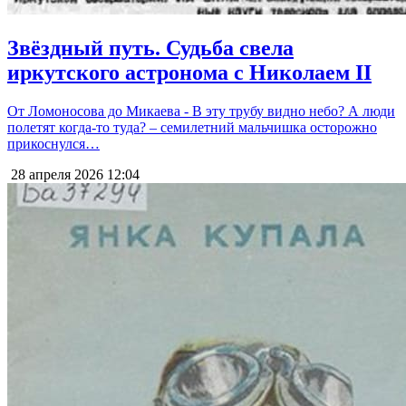
Звёздный путь. Судьба свела
иркутского астронома с Николаем II
От Ломоносова до Микаева - В эту трубу видно небо? А люди
полетят когда-то туда? – семилетний мальчишка осторожно
прикоснулся…
28 апреля 2026
12:04