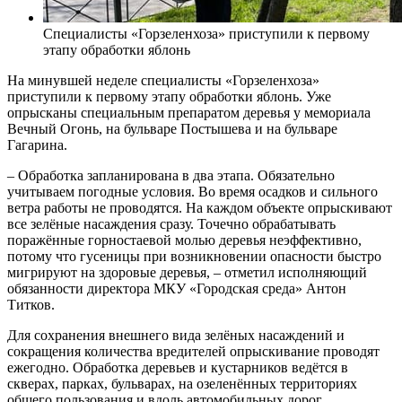
Специалисты «Горзеленхоза» приступили к первому
этапу обработки яблонь
На минувшей неделе специалисты «Горзеленхоза»
приступили к первому этапу обработки яблонь. Уже
опрысканы специальным препаратом деревья у мемориала
Вечный Огонь, на бульваре Постышева и на бульваре
Гагарина.
– Обработка запланирована в два этапа. Обязательно
учитываем погодные условия. Во время осадков и сильного
ветра работы не проводятся. На каждом объекте опрыскивают
все зелёные насаждения сразу. Точечно обрабатывать
поражённые горностаевой молью деревья неэффективно,
потому что гусеницы при возникновении опасности быстро
мигрируют на здоровые деревья, – отметил исполняющий
обязанности директора МКУ «Городская среда» Антон
Титков.
Для сохранения внешнего вида зелёных насаждений и
сокращения количества вредителей опрыскивание проводят
ежегодно. Обработка деревьев и кустарников ведётся в
скверах, парках, бульварах, на озеленённых территориях
общего пользования и вдоль автомобильных дорог.