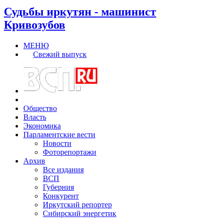
Судьбы иркутян - машинист
Кривозубов
МЕНЮ
Свежий выпуск
Общество
Власть
Экономика
Парламентские вести
Новости
Фоторепортажи
Архив
Все издания
ВСП
Губерния
Конкурент
Иркутский репортер
Сибирский энергетик