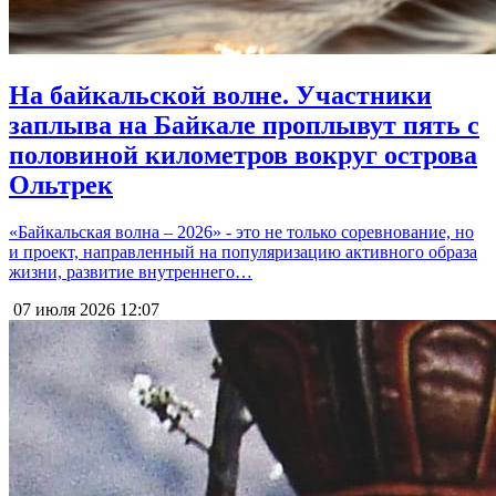
На байкальской волне. Участники
заплыва на Байкале проплывут пять с
половиной километров вокруг острова
Ольтрек
«Байкальская волна – 2026» - это не только соревнование, но
и проект, направленный на популяризацию активного образа
жизни, развитие внутреннего…
07 июля 2026
12:07