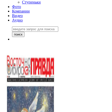
Ступеньки
Фото
Компании
Видео
Аудио
Восточно-Сибирская
правда №27243
06 ноября