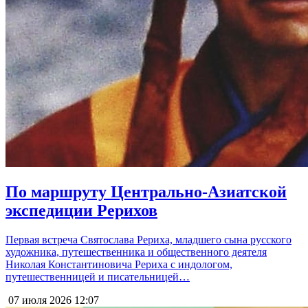
По маршруту Центрально-Азиатской
экспедиции Рерихов
Первая встреча Святослава Рериха, младшего сына русского
художника, путешественника и общественного деятеля
Николая Константиновича Рериха с индологом,
путешественницей и писательницей…
07 июля 2026
12:07