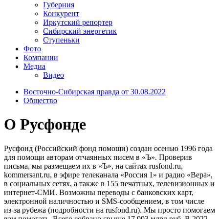
Губерния
Конкурент
Иркутский репортер
Сибирский энергетик
Ступеньки
Фото
Компании
Медиа
Видео
Восточно-Сибирская правда от 30.08.2022
Общество
О Русфонде
Русфонд (Российский фонд помощи) создан осенью 1996 года
для помощи авторам отчаянных писем в «Ъ». Проверив
письма, мы размещаем их в «Ъ», на сайтах rusfond.ru,
kommersant.ru, в эфире телеканала «Россия​ 1» и радио «Вера»,
в социальных сетях, а также в 155 печатных, телевизионных и
интернет-СМИ. Возможны переводы с банковских карт,
электронной наличностью и SMS-сообщением, в том числе
из-за рубежа (подробности на rusfond.ru). Мы просто помогаем
вам помогать. Всего собрано свыше 17,993​ млрд руб. В 2022