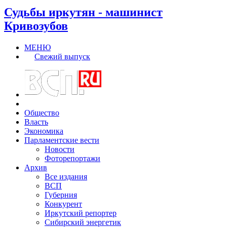
Судьбы иркутян - машинист
Кривозубов
МЕНЮ
Свежий выпуск
Общество
Власть
Экономика
Парламентские вести
Новости
Фоторепортажи
Архив
Все издания
ВСП
Губерния
Конкурент
Иркутский репортер
Сибирский энергетик