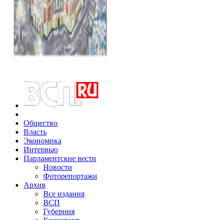
Общество
Власть
Экономика
Интервью
Парламентские вести
Новости
Фоторепортажи
Архив
Все издания
ВСП
Губерния