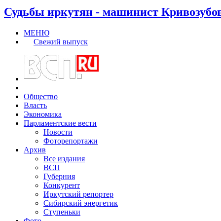
Судьбы иркутян - машинист Кривозубо
МЕНЮ
Свежий выпуск
Общество
Власть
Экономика
Парламентские вести
Новости
Фоторепортажи
Архив
Все издания
ВСП
Губерния
Конкурент
Иркутский репортер
Сибирский энергетик
Ступеньки
Фото