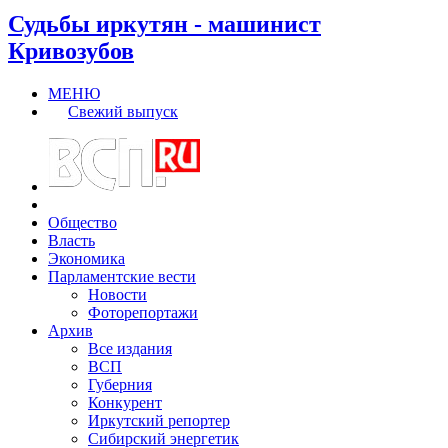
Судьбы иркутян - машинист
Кривозубов
МЕНЮ
Свежий выпуск
Общество
Власть
Экономика
Парламентские вести
Новости
Фоторепортажи
Архив
Все издания
ВСП
Губерния
Конкурент
Иркутский репортер
Сибирский энергетик