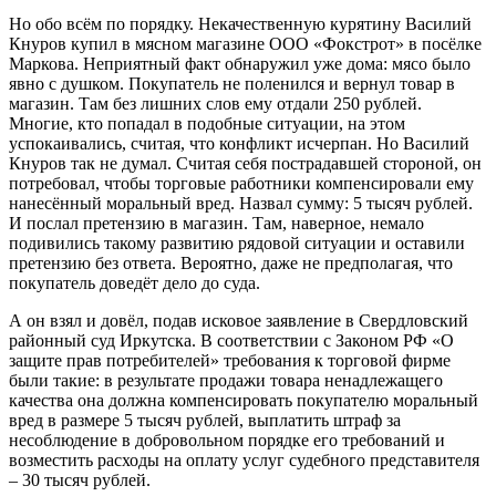
Но обо всём по порядку. Некачественную курятину Василий
Кнуров купил в мясном магазине ООО «Фокстрот» в посёлке
Маркова. Неприятный факт обнаружил уже дома: мясо было
явно с душком. Покупатель не поленился и вернул товар в
магазин. Там без лишних слов ему отдали 250 рублей.
Многие, кто попадал в подобные ситуации, на этом
успокаивались, считая, что конфликт исчерпан. Но Василий
Кнуров так не думал. Считая себя пострадавшей стороной, он
потребовал, чтобы торговые работники компенсировали ему
нанесённый моральный вред. Назвал сумму: 5 тысяч рублей.
И послал претензию в магазин. Там, наверное, немало
подивились такому развитию рядовой ситуации и оставили
претензию без ответа. Вероятно, даже не предполагая, что
покупатель доведёт дело до суда.
А он взял и довёл, подав исковое заявление в Свердловский
районный суд Иркутска. В соответствии с Законом РФ «О
защите прав потребителей» требования к торговой фирме
были такие: в результате продажи товара ненадлежащего
качества она должна компенсировать покупателю моральный
вред в размере 5 тысяч рублей, выплатить штраф за
несоблюдение в добровольном порядке его требований и
возместить расходы на оплату услуг судебного представителя
– 30 тысяч рублей.