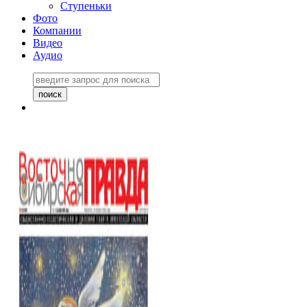
Ступеньки
Фото
Компании
Видео
Аудио
Восточно-Сибирская
правда №27243
06 ноября