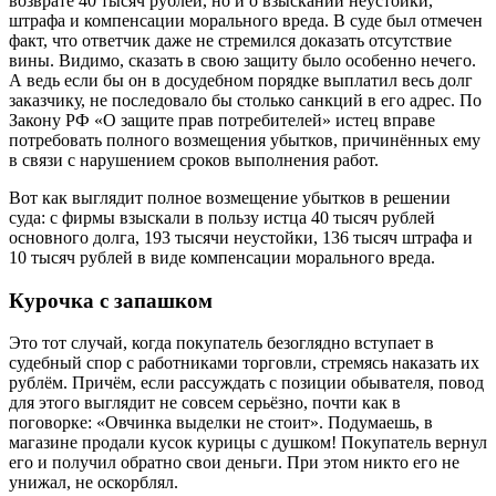
возврате 40 тысяч рублей, но и о взыскании неустойки,
штрафа и компенсации морального вреда. В суде был отмечен
факт, что ответчик даже не стремился доказать отсутствие
вины. Видимо, сказать в свою защиту было особенно нечего.
А ведь если бы он в досудебном порядке выплатил весь долг
заказчику, не последовало бы столько санкций в его адрес. По
Закону РФ «О защите прав потребителей» истец вправе
потребовать полного возмещения убытков, причинённых ему
в связи с нарушением сроков выполнения работ.
Вот как выглядит полное возмещение убытков в решении
суда: с фирмы взыскали в пользу истца 40 тысяч рублей
основного долга, 193 тысячи неустойки, 136 тысяч штрафа и
10 тысяч рублей в виде компенсации морального вреда.
Курочка с запашком
Это тот случай, когда покупатель безоглядно вступает в
судебный спор с работниками торговли, стремясь наказать их
рублём. Причём, если рассуждать с позиции обывателя, повод
для этого выглядит не совсем серьёзно, почти как в
поговорке: «Овчинка выделки не стоит». Подумаешь, в
магазине продали кусок курицы с душком! Покупатель вернул
его и получил обратно свои деньги. При этом никто его не
унижал, не оскорблял.