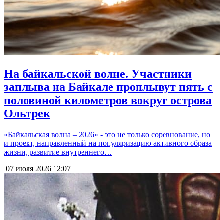
На байкальской волне. Участники
заплыва на Байкале проплывут пять с
половиной километров вокруг острова
Ольтрек
«Байкальская волна – 2026» - это не только соревнование, но
и проект, направленный на популяризацию активного образа
жизни, развитие внутреннего…
07 июля 2026
12:07