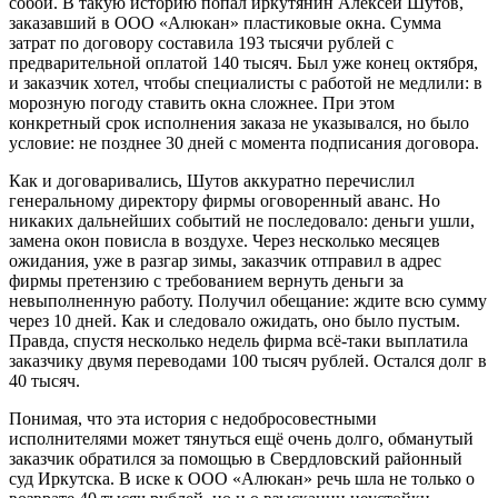
собой. В такую историю попал иркутянин Алексей Шутов,
заказавший в ООО «Алюкан» пластиковые окна. Сумма
затрат по договору составила 193 тысячи рублей с
предварительной оплатой 140 тысяч. Был уже конец октября,
и заказчик хотел, чтобы специалисты с работой не медлили: в
морозную погоду ставить окна сложнее. При этом
конкретный срок исполнения заказа не указывался, но было
условие: не позднее 30 дней с момента подписания договора.
Как и договаривались, Шутов аккуратно перечислил
генеральному директору фирмы оговоренный аванс. Но
никаких дальнейших событий не последовало: деньги ушли,
замена окон повисла в воздухе. Через несколько месяцев
ожидания, уже в разгар зимы, заказчик отправил в адрес
фирмы претензию с требованием вернуть деньги за
невыполненную работу. Получил обещание: ждите всю сумму
через 10 дней. Как и следовало ожидать, оно было пустым.
Правда, спустя несколько недель фирма всё-таки выплатила
заказчику двумя переводами 100 тысяч рублей. Остался долг в
40 тысяч.
Понимая, что эта история с недобросовестными
исполнителями может тянуться ещё очень долго, обманутый
заказчик обратился за помощью в Свердловский районный
суд Иркутска. В иске к ООО «Алюкан» речь шла не только о