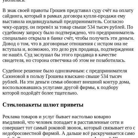
В знак своей правоты Грошев представил суду счёт на оплату
сайдинга, который в рамках договора купли-продажи ему
выставила индивидуальный предприниматель. Согласно
чеку-ордеру, он перевёл за товар свыше 534 тысяч рублей. По
судебному запросу было подтверждено, что предприниматель
специально открыла в банке счёт, чтобы получить эти деньги.
Довод о том, что в договорные отношения с истцом она не
вступала и, возможно, это дело рук продавца, подтверждения
не нашёл. Суд заслушал бы этого продавца в качестве
свидетеля, но сторона ответчика об этом не позаботилась.​ ​ ​
Судебное решение было однозначным: с предпринимателя
Сазоновой в пользу Грошева взыскано свыше 534 тысяч
рублей. На эти деньги семья обновит внешний контур дома,
воспользовавшись услугами другой фирмы, к подбору
которой подойдёт более тщательно.
Стеклопакеты шлют приветы
Реклама товаров и услуг бывает настолько коварно
въедливой, что человек попадает в расставленные сети и
совершает тот самый роковой звонок, который связывает его с
недобросовестной фирмой. А дальше всё раскручивается само