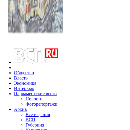
Общество
Власть
Экономика
Интервью
Парламентские вести
Новости
Фоторепортажи
Архив
Все издания
ВСП
Губерния