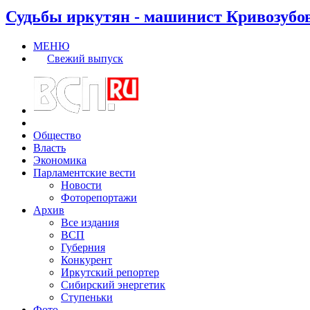
Судьбы иркутян - машинист Кривозубо
МЕНЮ
Свежий выпуск
Общество
Власть
Экономика
Парламентские вести
Новости
Фоторепортажи
Архив
Все издания
ВСП
Губерния
Конкурент
Иркутский репортер
Сибирский энергетик
Ступеньки
Фото