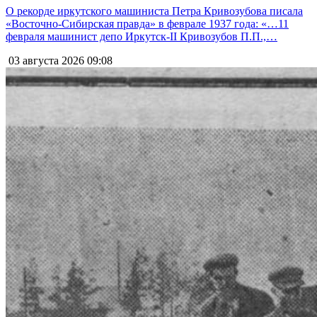
О рекорде иркутского машиниста Петра Кривозубова писала
«Восточно-Сибирская правда» в феврале 1937 года: «…11
февраля машинист депо Иркутск-II Кривозубов П.П.,…
03 августа 2026
09:08