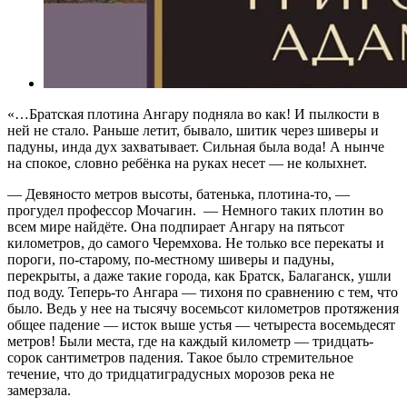
«…Братская плотина Ангару подняла во как! И пылкости в
ней не стало. Раньше летит, бывало, шитик через шиверы и
падуны, инда дух захватывает. Сильная была вода! А нынче
на спокое, словно ребёнка на руках несет — не колыхнет.
— Девяносто метров высоты, батенька, плотина-то, —
прогудел профессор Мочагин. — Немного таких плотин во
всем мире найдёте. Она подпирает Ангару на пятьсот
километров, до самого Черемхова. Не только все перекаты и
пороги, по-старому, по-местному шиверы и падуны,
перекрыты, а даже такие города, как Братск, Балаганск, ушли
под воду. Теперь-то Ангара — тихоня по сравнению с тем, что
было. Ведь у нее на тысячу восемьсот километров протяжения
общее падение — исток выше устья — четыреста восемьдесят
метров! Были места, где на каждый километр — тридцать-
сорок сантиметров падения. Такое было стремительное
течение, что до тридцатиградусных морозов река не
замерзала.