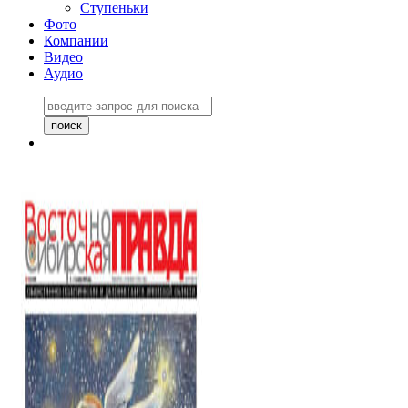
Ступеньки
Фото
Компании
Видео
Аудио
Восточно-Сибирская
правда №27243
06 ноября