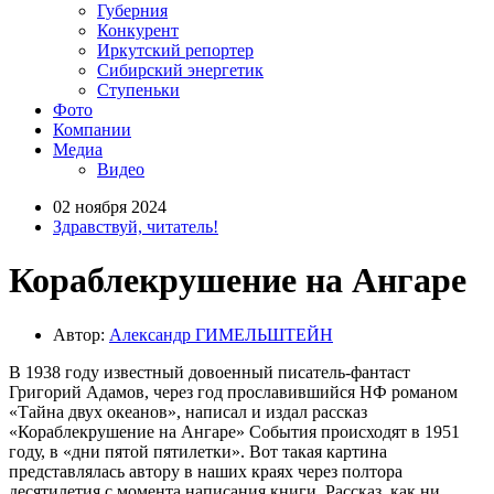
Губерния
Конкурент
Иркутский репортер
Сибирский энергетик
Ступеньки
Фото
Компании
Медиа
Видео
02 ноября 2024
Здравствуй, читатель!
Кораблекрушение на Ангаре
Автор:
Александр ГИМЕЛЬШТЕЙН
В 1938 году известный довоенный писатель-фантаст
Григорий Адамов, через год прославившийся НФ романом
«Тайна двух океанов», написал и издал рассказ
«Кораблекрушение на Ангаре» События происходят в 1951
году, в «дни пятой пятилетки». Вот такая картина
представлялась автору в наших краях через полтора
десятилетия с момента написания книги. Рассказ, как ни