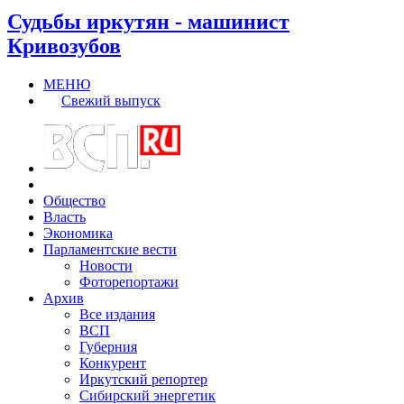
Судьбы иркутян - машинист
Кривозубов
МЕНЮ
Свежий выпуск
Общество
Власть
Экономика
Парламентские вести
Новости
Фоторепортажи
Архив
Все издания
ВСП
Губерния
Конкурент
Иркутский репортер
Сибирский энергетик