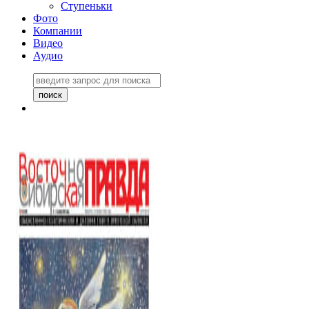
Ступеньки
Фото
Компании
Видео
Аудио
Восточно-Сибирская
правда №27243
06 ноября