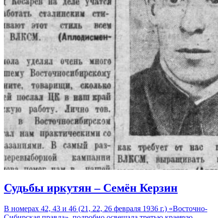
Судьбы иркутян – Семён Керзин
В номерах 42, 43 и 46 (21, 22, 26 февраля 1936 г.) «Восточно-
Сибирская правда» подробно освещала третью краевую