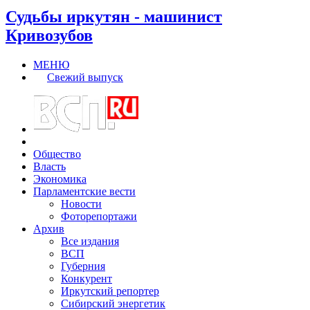
Судьбы иркутян - машинист
Кривозубов
МЕНЮ
Свежий выпуск
Общество
Власть
Экономика
Парламентские вести
Новости
Фоторепортажи
Архив
Все издания
ВСП
Губерния
Конкурент
Иркутский репортер
Сибирский энергетик