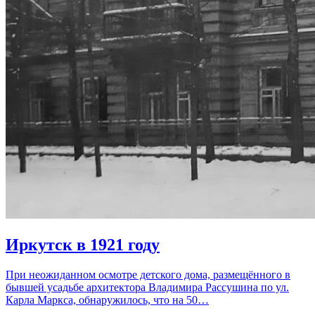
Иркутск в 1921 году
При неожиданном осмотре детского дома, размещённого в
бывшей усадьбе архитектора Владимира Рассушина по ул.
Карла Маркса, обнаружилось, что на 50…