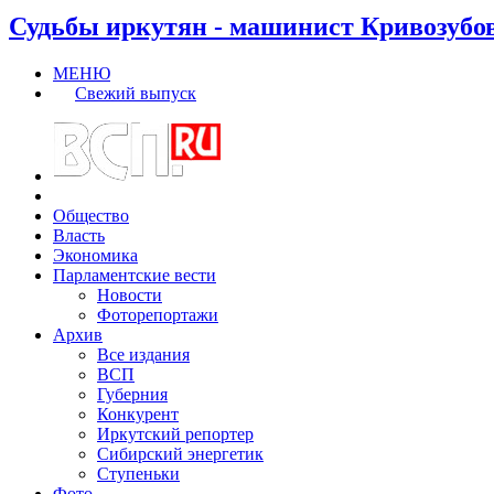
Судьбы иркутян - машинист Кривозубо
МЕНЮ
Свежий выпуск
Общество
Власть
Экономика
Парламентские вести
Новости
Фоторепортажи
Архив
Все издания
ВСП
Губерния
Конкурент
Иркутский репортер
Сибирский энергетик
Ступеньки
Фото