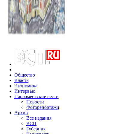
Общество
Власть
Экономика
Интервью
Парламентские вести
Новости
Фоторепортажи
Архив
Все издания
ВСП
Губерния