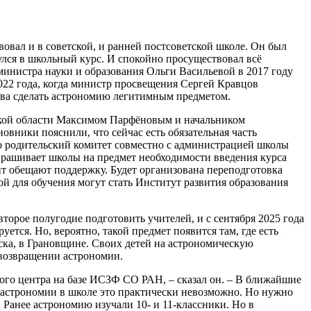
вовал и в советской, и ранней постсоветской школе. Он был
нулся в школьный курс. И спокойно просуществовал всё
 министра науки и образования Ольги Васильевой в 2017 году
022 года, когда министр просвещения Сергей Кравцов
нова сделать астрономию легитимным предметом.
ской области Максимом Парфёновым и начальником
вники пояснили, что сейчас есть обязательная часть
то родительский комитет совместно с администрацией школы
опрашивает школы на предмет необходимости введения курса
нт обещают поддержку. Будет организована переподготовка
зой для обучения могут стать Институт развития образования
второе полугодие подготовить учителей, и с сентября 2025 года
тся. Но, вероятно, такой предмет появится там, где есть
ска, в Грановщине. Своих детей на астрономическую
 возвращении астрономии.
кого центра на базе ИСЗФ СО РАН, – сказал он. – В ближайшие
ия астрономии в школе это практически невозможно. Но нужно
 Ранее астрономию изучали 10- и 11-классники. Но в