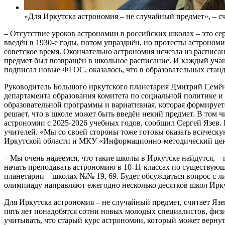
«Для Иркутска астрономия – не случайный предмет», – с
– Отсутствие уроков астрономии в российских школах – это сер
введён в 1930-е годы, потом упразднён, но протесты астроном
советское время. Окончательно астрономия исчезла из расписа
предмет был возвращён в школьное расписание. И каждый учащ
подписал новые ФГОС, оказалось, что в образовательных станд
Руководитель Большого иркутского планетария Дмитрий Семён
департамента образования комитета по социальной политике и 
образовательной программы и вариативная, которая формирует
решает, что в школе может быть введён некий предмет. В том 
астрономии с 2025-2026 учебных годов, сообщил Сергей Язев.
учителей. «Мы со своей стороны тоже готовы оказать всяческую
Иркутской области и МКУ «Информационно-методический цент
– Мы очень надеемся, что такие школы в Иркутске найдутся, – г
начать преподавать астрономию в 10-11 классах по существующ
планетарии – школах №№ 19, 69. Будет обсуждаться вопрос с 
олимпиаду направляют ежегодно несколько десятков школ Ирку
Для Иркутска астрономия – не случайный предмет, считает Яз
пять лет понадобятся сотни новых молодых специалистов, физи
учитывать, что старый курс астрономии, который может вернут