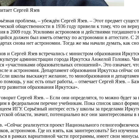
читает Сергей Язев
ьёзная проблема, – убеждён Сергей Язев. – Этот предмет сущест
ической общественности в 1936 году привели к тому, что он вер
ния в 2009 году. Усилиями астрономов и действиями тогдашнего
ийся должен был иметь отметку по астрономии в аттестате. С 2
артах снова нет астрономии. Тогда же мы начали думать, как с
ов и Сергей Язев встречались с министром образования Иркут
культуре администрации города Иркутска Анжелой Головко. Чино
ся «участниками образовательных отношений». Это означает, ч
числе и астрономия. Департамент образования Иркутска сейчас 
 Если школы выскажут желание, то минобразования и департаме
 помощь, у нас есть опыт работы, – отмечает Сергей Язев. – Ба
р развития образования Иркутска».
оворит Сергей Язев. – Если они определятся, то можно будет за 
им в федеральном перечне учебникам. Пока список школ формируе
лицеем ИГУ. Серьёзный интерес есть у школы за пределами Иркут
тской области, значит, потенциально все они заинтересованы в
ев. «Сейчас реализуется проект Национального гелиогеофизичес
ков, астрономов. Где их взять, как заинтересовать? Без изучен
ься в рамках вариативной части программы, имеет свои минусы.