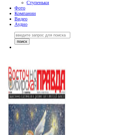
Ступеньки
Фото
Компании
Видео
Аудио
Восточно-Сибирская
правда №27243
06 ноября