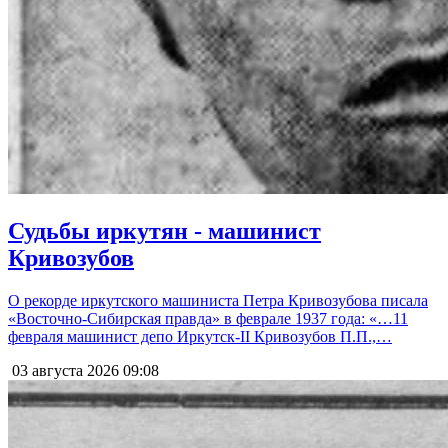
Судьбы иркутян - машинист
Кривозубов
О рекорде иркутского машиниста Петра Кривозубова писала
«Восточно-Сибирская правда» в феврале 1937 года: «…11
февраля машинист депо Иркутск-II Кривозубов П.П.,…
03 августа 2026
09:08