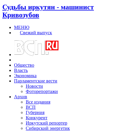
Судьбы иркутян - машинист
Кривозубов
МЕНЮ
Свежий выпуск
Общество
Власть
Экономика
Парламентские вести
Новости
Фоторепортажи
Архив
Все издания
ВСП
Губерния
Конкурент
Иркутский репортер
Сибирский энергетик