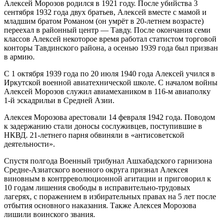
Алексей Морозов родился в 1921 году. После убийства 3
сентября 1932 года двух братьев, Алексей вместе с мамой и
младшим братом Романом (он умрёт в 20-летнем возрасте)
переехал в районный центр — Тавду. После окончания семи
классов Алексей некоторое время работал статистом торговой
конторы Тавдинского района, а осенью 1939 года был призван
в армию.
С 1 октября 1939 года по 20 июля 1940 года Алексей учился в
Иркутской военной авиатехнической школе. С началом войны
Алексей Морозов служил авиамехаником в 116-м авиаполку
1-й эскадрильи в Средней Азии.
Алексея Морозова арестовали 14 февраля 1942 года. Поводом
к задержанию стали доносы сослуживцев, поступившие в
НКВД. 21-летнего парня обвиняли в «антисоветской
деятельности».
Спустя полгода Военный трибунал Ашхабадского гарнизона
Средне-Азиатского военного округа признал Алексея
виновным в контрреволюционной агитации и приговорил к
10 годам лишения свободы в исправительно-трудовых
лагерях, с поражением в избирательных правах на 5 лет после
отбытия основного наказания. Также Алексея Морозова
лишили воинского звания.