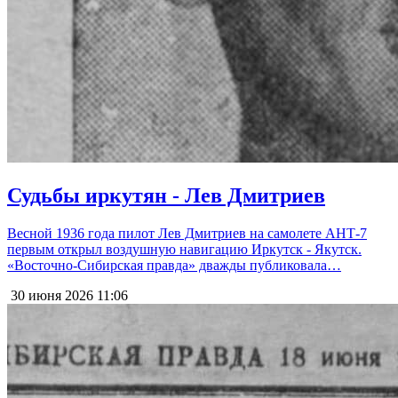
Судьбы иркутян - Лев Дмитриев
Весной 1936 года пилот Лев Дмитриев на самолете АНТ-7
первым открыл воздушную навигацию Иркутск - Якутск.
«Восточно-Сибирская правда» дважды публиковала…
30 июня 2026
11:06