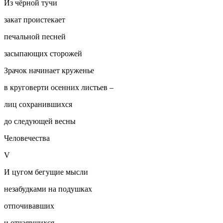
Из чёрной тучи
закат проистекает
печальной песней
засыпающих сторожей
Зрачок начинает круженье
в круговерти осенних листьев –
лиц сохранившихся
до следующей весны
Человечества
V
И цугом бегущие мысли
незабудками на подушках
отпочивавших
и отчаявшихся