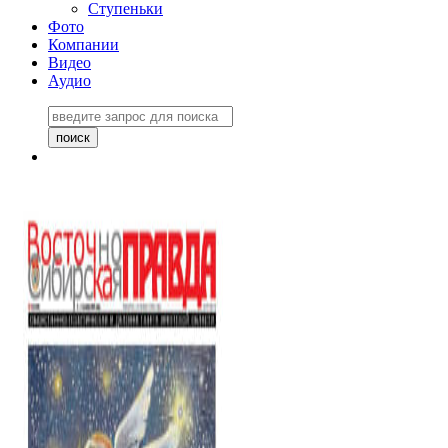
Ступеньки
Фото
Компании
Видео
Аудио
Восточно-Сибирская
правда №27243
06 ноября