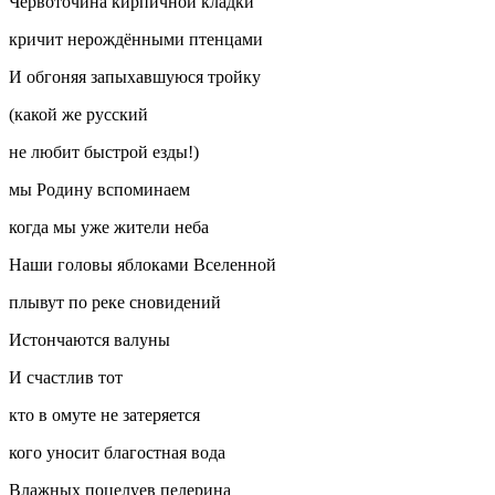
Червоточина кирпичной кладки
кричит нерождёнными птенцами
И обгоняя запыхавшуюся тройку
(какой же русский
не любит быстрой езды!)
мы Родину вспоминаем
когда мы уже жители неба
Наши головы яблоками Вселенной
плывут по реке сновидений
Истончаются валуны
И счастлив тот
кто в омуте не затеряется
кого уносит благостная вода
Влажных поцелуев пелерина