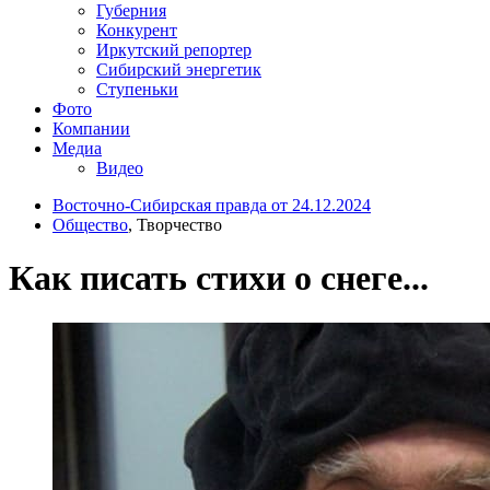
Губерния
Конкурент
Иркутский репортер
Сибирский энергетик
Ступеньки
Фото
Компании
Медиа
Видео
Восточно-Сибирская правда от 24.12.2024
Общество
, Творчество
Как писать стихи о снеге...