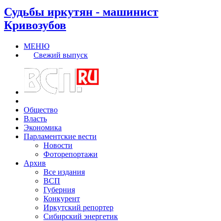
Судьбы иркутян - машинист
Кривозубов
МЕНЮ
Свежий выпуск
Общество
Власть
Экономика
Парламентские вести
Новости
Фоторепортажи
Архив
Все издания
ВСП
Губерния
Конкурент
Иркутский репортер
Сибирский энергетик