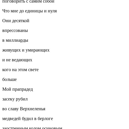
поговорить с самим собой
Что мне до единицы и нуля
Они десяткой
впрессованы
в миллиарды
живущих и умирающих
и не ведающих
кого на этом свете
больше
Мой прапрадед
засеку рубил
во славу Верхнеленья
медведей будил в берлоге
заостренным колом осиновым