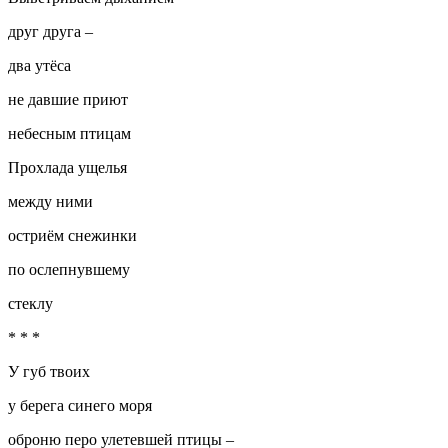
друг друга –
два утёса
не давшие приют
небесным птицам
Прохлада ущелья
между ними
остриём снежинки
по ослепнувшему
стеклу
* * *
У губ твоих
у берега синего моря
оброню перо улетевшей птицы –