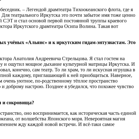
беседник. – Легендой драмтеатра Тихоокеанского флота, где я
 Для театрального Иркутска это почти забытое имя тоже ценно
й СЭТ и стал основой первой постоянной труппы краевого
ектора Иркутского драмтеатра Осипа Волина. Такая вот
ых учёных «Альянс» и к иркутским гидам-энтузиастам. Это
ктора Анатолия Андреевича Стрельцова. Я стал гостем на
феру и ощутил мощное дыхание культурной матрицы Иркутска. И
ал, конечно, сам театр. То ли храм, то ли искусная игрушка в
тупной каждому, приглашающей к ней приобщиться. Наверное,
тем очень уютное, по-родственному тёплое пространство
 и доброму настрою. Позднее я убедился, что похожее чувство
ы и сокровища?
странство, оно воспринимается, как историческая часть единой
океана, от волшебства Японского моря. Невероятная магия
ерпением жду каждой новой встречи. И всё-таки самое