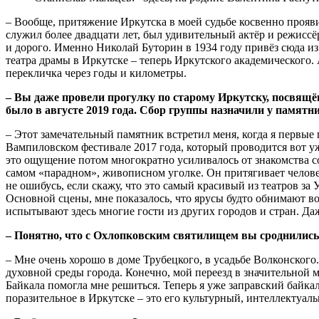
– Вообще, притяжение Иркутска в моей судьбе косвенно проявил
служил более двадцати лет, был удивительный актёр и режисс
и дорого. Именно Николай Буторин в 1934 году привёз сюда и
театра драмы в Иркутске – теперь Иркутского академического
перекличка через годы и километры.
– Вы даже провели прогулку по старому Иркутску, посвящ
было в августе 2019 года. Сбор группы назначили у памятн
– Этот замечательный памятник встретил меня, когда я первые
Вампиловском фестивале 2017 года, который проводится вот у
это ощущение потом многократно усиливалось от знакомства со 
самом «парадном», живописном уголке. Он притягивает челове
не ошибусь, если скажу, что это самый красивый из театров за 
Основной сцены, мне показалось, что ярусы будто обнимают вош
испытывают здесь многие гости из других городов и стран. Д
– Понятно, что с Охлопковским святилищем вы сроднились.
– Мне очень хорошо в доме Трубецкого, в усадьбе Волконского.
духовной среды города. Конечно, мой переезд в значительной 
Байкала помогла мне решиться. Теперь я уже заправский байка
поразительное в Иркутске – это его культурный, интеллектуаль