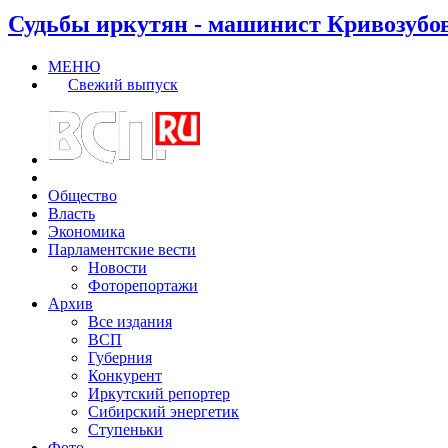
Судьбы иркутян - машинист Кривозубо
МЕНЮ
Свежий выпуск
Общество
Власть
Экономика
Парламентские вести
Новости
Фоторепортажи
Архив
Все издания
ВСП
Губерния
Конкурент
Иркутский репортер
Сибирский энергетик
Ступеньки
Фото