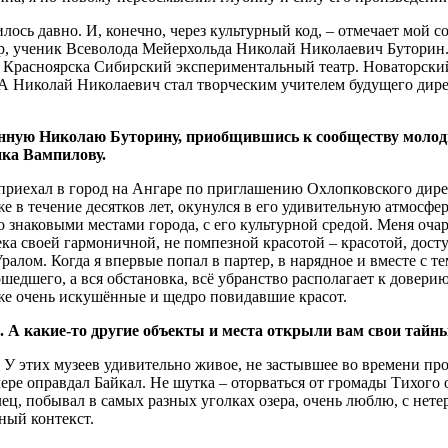
ось давно. И, конечно, через культурный код, – отмечает мой со
ёр, ученик Всеволода Мейерхольда Николай Николаевич Буторин.
з Красноярска Сибирский экспериментальный театр. Новаторски
. А Николай Николаевич стал творческим учителем будущего дир
ённую Николаю Буторину, приобщившись к сообществу молод
ика Вампилову.
 приехал в город на Ангаре по приглашению Охлопковского дире
же в течение десятков лет, окунулся в его удивительную атмос
знаковыми местами города, с его культурной средой. Меня очаров
ка своей гармоничной, не помпезной красотой – красотой, дос
Уралом. Когда я впервые попал в партер, в нарядное и вместе с 
едшего, а вся обстановка, всё убранство располагает к доверию
аже очень искушённые и щедро повидавшие красот.
 А какие-то другие объекты и места открыли вам свои тайн
 У этих музеев удивительно живое, не застывшее во времени про
мере оправдал Байкал. Не шутка – оторваться от громады Тихого 
лец, побывал в самых разных уголках озера, очень люблю, с нет
ный контекст.