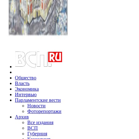
Общество
Власть
Экономика
Интервью
Парламентские вести
Новости
Фоторепортажи
Архив
Все издания
ВСП
Губерния