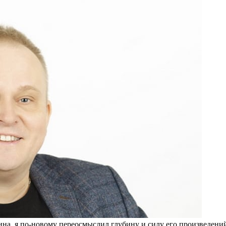
ина, я по-новому переосмыслил глубину и силу его произведени