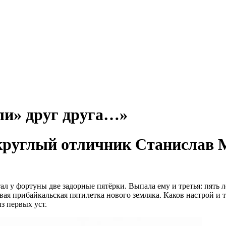
ли» друг друга…»
 круглый отличник Станислав 
ал у фортуны две задорные пятёрки. Выпала ему и третья: пять 
вая прибайкальская пятилетка нового земляка. Каков настрой и
з первых уст.