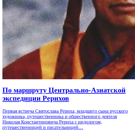
По маршруту Центрально-Азиатской
экспедиции Рерихов
Первая встреча Святослава Рериха, младшего сына русского
художника, путешественника и общественного деятеля
Николая Константиновича Рериха с индологом,
путешественницей и писательницей…