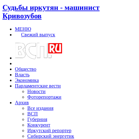
Судьбы иркутян - машинист
Кривозубов
МЕНЮ
Свежий выпуск
Общество
Власть
Экономика
Парламентские вести
Новости
Фоторепортажи
Архив
Все издания
ВСП
Губерния
Конкурент
Иркутский репортер
Сибирский энергетик