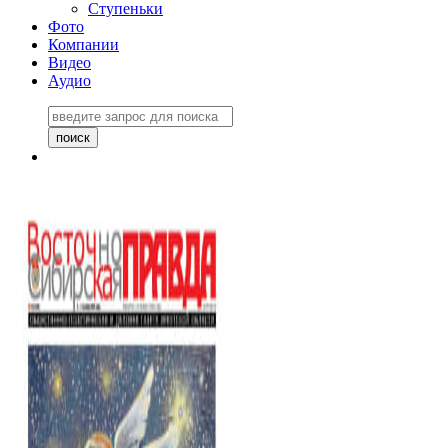
Ступеньки
Фото
Компании
Видео
Аудио
Восточно-Сибирская
правда №27243
06 ноября