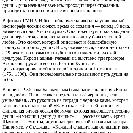
души. Душа начинает звенеть, проходит через страдания,
приходит к знанию и в итоге возносится на небо.
В фондах ГМИРЛИ была обнаружена икона на уникальный
иконографический сюжет, время её создания — конец 19 века,
называется она «Чистая душа». Она повествует о восхождении
души через страдания, испытания к солнцу божественной
любви. Это сюжет, который описывает и башлачёвскую
«тайную историю души». И он, оказывается, связан не только
с 19 веком, но и самыми глубинными пластами русской
культуры. Перед нашими глазами на выставке три гравюры
Афанасия Трухменского и Леонтия Бунина из
цельногравированной книги «Синодик или Помянник»
(1751-1800). Они последовательно показывают путь души на
небо.
В апреле 1986 года Башлачёвым была написана песня «Когда
мы вдвоём». На выставке представлен её черновик, вещь
уникальная. Это рукопись из тетради с черновиками, которая
заполнялась в котельной «Камчатка». «И в ней возникает
финальная риторическая формула, которая завершает историю
души: «Имеющий душу да дышит», — рассказывает Сергей
Шаулов. — Это традиционная для русской поэзии метафора.
Например, у Окуджавы: «Каждый слышит, как он дышит, как
он дышит, так и пишет». И у многих поэтов до него».