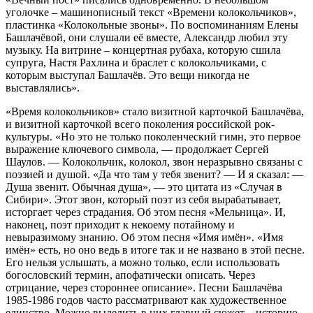
уголочке – машинописный текст «Времени колокольчиков»,
пластинка «Колокольные звоны». По воспоминаниям Елены
Башлачёвой, они слушали её вместе, Александр любил эту
музыку. На витрине – концертная рубаха, которую сшила
супруга, Настя Рахлина и браслет с колокольчиками, с
которым выступал Башлачёв. Это вещи никогда не
выставлялись».
«Время колокольчиков» стало визитной карточкой Башлачёва,
и визитной карточкой всего поколения российской рок-
культуры. «Но это не только поколенческий гимн, это первое
выражение ключевого символа, — продолжает Сергей
Шаулов. — Колокольчик, колокол, звон неразрывно связаны с
поэзией и душой. «Да что там у тебя звенит? — И я сказал: —
Душа звенит. Обычная душа», — это цитата из «Случая в
Сибири». Этот звон, который поэт из себя вырабатывает,
исторгает через страдания. Об этом песня «Мельница». И,
наконец, поэт приходит к некоему потайному и
невыразимому знанию. Об этом песня «Имя имён». «Имя
имён» есть, но оно ведь в итоге так и не названо в этой песне.
Его нельзя услышать, а можно только, если использовать
богословский термин, апофатически описать. Через
отрицание, через стороннее описание». Песни Башлачёва
1985-1986 годов часто рассматривают как художественное
единство. Можно выделить в них главный сюжет – историю