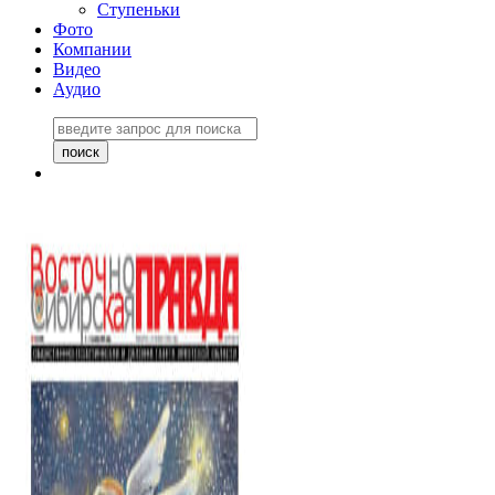
Ступеньки
Фото
Компании
Видео
Аудио
Восточно-Сибирская
правда №27243
06 ноября