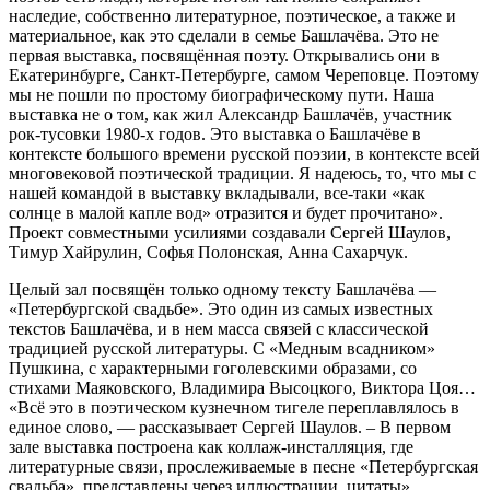
наследие, собственно литературное, поэтическое, а также и
материальное, как это сделали в семье Башлачёва. Это не
первая выставка, посвящённая поэту. Открывались они в
Екатеринбурге, Санкт-Петербурге, самом Череповце. Поэтому
мы не пошли по простому биографическому пути. Наша
выставка не о том, как жил Александр Башлачёв, участник
рок-тусовки 1980-х годов. Это выставка о Башлачёве в
контексте большого времени русской поэзии, в контексте всей
многовековой поэтической традиции. Я надеюсь, то, что мы с
нашей командой в выставку вкладывали, все-таки «как
солнце в малой капле вод» отразится и будет прочитано».
Проект совместными усилиями создавали Сергей Шаулов,
Тимур Хайрулин, Софья Полонская, Анна Сахарчук.
Целый зал посвящён только одному тексту Башлачёва —
«Петербургской свадьбе». Это один из самых известных
текстов Башлачёва, и в нем масса связей с классической
традицией русской литературы. С «Медным всадником»
Пушкина, с характерными гоголевскими образами, со
стихами Маяковского, Владимира Высоцкого, Виктора Цоя…
«Всё это в поэтическом кузнечном тигеле переплавлялось в
единое слово, — рассказывает Сергей Шаулов. – В первом
зале выставка построена как коллаж-инсталляция, где
литературные связи, прослеживаемые в песне «Петербургская
свадьба», представлены через иллюстрации, цитаты».