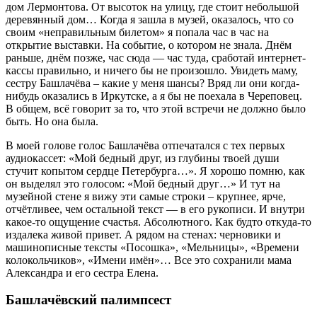
дом Лермонтова. От высоток на улицу, где стоит небольшой
деревянный дом… Когда я зашла в музей, оказалось, что со
своим «неправильным билетом» я попала час в час на
открытие выставки. На событие, о котором не знала. Днём
раньше, днём позже, час сюда — час туда, сработай интернет-
кассы правильно, и ничего бы не произошло. Увидеть маму,
сестру Башлачёва – какие у меня шансы? Вряд ли они когда-
нибудь оказались в Иркутске, а я бы не поехала в Череповец.
В общем, всё говорит за то, что этой встречи не должно было
быть. Но она была.
В моей голове голос Башлачёва отпечатался с тех первых
аудиокассет: «Мой бедный друг, из глубины твоей души
стучит копытом сердце Петербурга…». Я хорошо помню, как
он выделял это голосом: «Мой бедный друг…» И тут на
музейной стене я вижу эти самые строки – крупнее, ярче,
отчётливее, чем остальной текст — в его рукописи. И внутри
какое-то ощущение счастья. Абсолютного. Как будто откуда-то
издалека живой привет. А рядом на стенах: черновики и
машинописные тексты «Посошка», «Мельницы», «Времени
колокольчиков», «Имени имён»… Все это сохранили мама
Александра и его сестра Елена.
Башлачёвский палимпсест