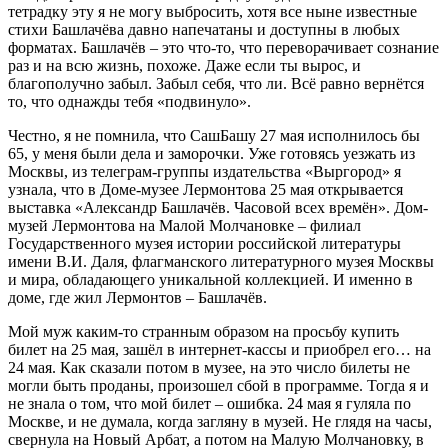
тетрадку эту я не могу выбросить, хотя все ныне известные
стихи Башлачёва давно напечатаны и доступны в любых
форматах. Башлачёв – это что-то, что переворачивает сознание
раз и на всю жизнь, похоже. Даже если ты вырос, и
благополучно забыл. Забыл себя, что ли. Всё равно вернётся
то, что однажды тебя «подвинуло».
Честно, я не помнила, что СашБашу 27 мая исполнилось бы
65, у меня были дела и заморочки. Уже готовясь уезжать из
Москвы, из телеграм-группы издательства «Выргород» я
узнала, что в Доме-музее Лермонтова 25 мая открывается
выставка «Александр Башлачёв. Часовой всех времён». Дом-
музей Лермонтова на Малой Молчановке – филиал
Государственного музея истории российской литературы
имени В.И. Даля, флагманского литературного музея Москвы
и мира, обладающего уникальной коллекцией. И именно в
доме, где жил Лермонтов – Башлачёв.
Мой муж каким-то странным образом на просьбу купить
билет на 25 мая, зашёл в интернет-кассы и приобрел его… на
24 мая. Как сказали потом в музее, на это число билеты не
могли быть проданы, произошел сбой в программе. Тогда я и
не знала о том, что мой билет – ошибка. 24 мая я гуляла по
Москве, и не думала, когда загляну в музей. Не глядя на часы,
свернула на Новый Арбат, а потом на Малую Молчановку, в