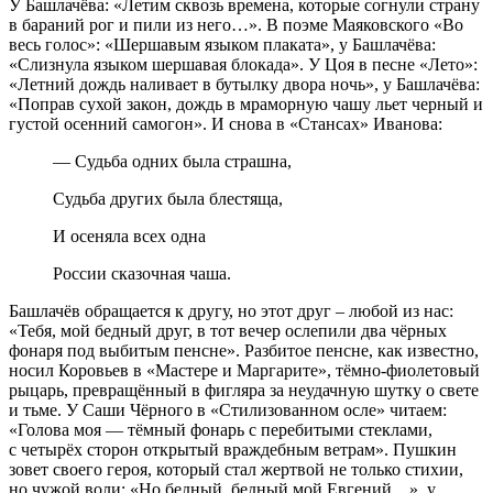
У Башлачёва: «Летим сквозь времена, которые согнули страну
в бараний рог и пили из него…». В поэме Маяковского «Во
весь голос»: «Шершавым языком плаката», у Башлачёва:
«Слизнула языком шершавая блокада». У Цоя в песне «Лето»:
«Летний дождь наливает в бутылку двора ночь», у Башлачёва:
«Поправ сухой закон, дождь в мраморную чашу льет черный и
густой осенний самогон». И снова в «Стансах» Иванова:
— Судьба одних была страшна,
Судьба других была блестяща,
И осеняла всех одна
России сказочная чаша.
Башлачёв обращается к другу, но этот друг – любой из нас:
«Тебя, мой бедный друг, в тот вечер ослепили два чёрных
фонаря под выбитым пенсне». Разбитое пенсне, как известно,
носил Коровьев в «Мастере и Маргарите», тёмно-фиолетовый
рыцарь, превращённый в фигляра за неудачную шутку о свете
и тьме. У Саши Чёрного в «Стилизованном осле» читаем:
«Голова моя — тёмный фонарь с перебитыми стеклами,
с четырёх сторон открытый враждебным ветрам». Пушкин
зовет своего героя, который стал жертвой не только стихии,
но чужой воли: «Но бедный, бедный мой Евгений…», у