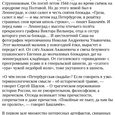
Струнниковым. Он погиб летом 1944 года во время съёмок на
аэродроме под Полтавой. Но до этого зимой был в
Ленинграде, и снял салют в честь снятия блокады. «Гроза,
салют и мы! — и мы летим над Петербургом, в решётку
страшных снов врезая шпиль строки», — пишет Башлачёв. И
перед нами — Ленинград с высоты птичьего полёта
прекрасного графика Виктора Вильнера, отца и сестру
которого унесла блокада… И шестилетний Саша на
фотографии череповчанина Николая Андреевича Ульяничева.
Этот маленький мальчик у новогодней ёлки, вырастет и
передаст всё. От слёз Акакия Акакиевича и смеха безумного
пушкинского Евгения до молчаливых блокадных дат на
ленинградских кладбищах. От гоголевского «привидения» с
преогромными усами и в генеральской шинели, до «усатого
«ура» чужой недоброй воли», тоже укутанного в шинель.
«О чём песня «Петербургская свадьба»? Если говорить в узко-
терминологическом смысле – об исторической травме, —
говорит Сергей Шаулов. – О трагическом переживании
истории России, но не умозрительном, философском, а
лирическом. Отсюда возникает тема причастности,
сопричастия и даже причастия. «Покойные не пьют, да нам бы
не пролить», — говорит Башлачёв».
В первом зале множество интересных артефактов, связанных