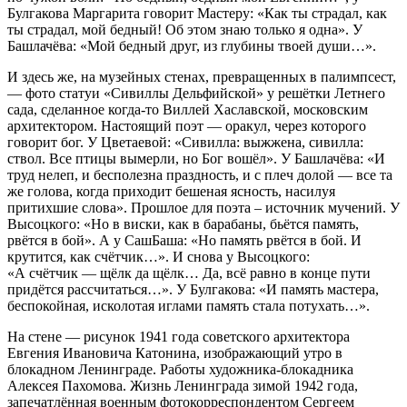
Булгакова Маргарита говорит Мастеру: «Как ты страдал, как
ты страдал, мой бедный! Об этом знаю только я одна». У
Башлачёва: «Мой бедный друг, из глубины твоей души…».
И здесь же, на музейных стенах, превращенных в палимпсест,
— фото статуи «Сивиллы Дельфийской» у решётки Летнего
сада, сделанное когда-то Виллей Хаславской, московским
архитектором. Настоящий поэт — оракул, через которого
говорит бог. У Цветаевой: «Сивилла: выжжена, сивилла:
ствол. Все птицы вымерли, но Бог вошёл». У Башлачёва: «И
труд нелеп, и бесполезна праздность, и с плеч долой — все та
же голова, когда приходит бешеная ясность, насилуя
притихшие слова». Прошлое для поэта – источник мучений. У
Высоцкого: «Но в виски, как в барабаны, бьётся память,
рвётся в бой». А у СашБаша: «Но память рвётся в бой. И
крутится, как счётчик…». И снова у Высоцкого:
«А счётчик — щёлк да щёлк… Да, всё равно в конце пути
придётся рассчитаться…». У Булгакова: «И память мастера,
беспокойная, исколотая иглами память стала потухать…».
На стене — рисунок 1941 года советского архитектора
Евгения Ивановича Катонина, изображающий утро в
блокадном Ленинграде. Работы художника-блокадника
Алексея Пахомова. Жизнь Ленинграда зимой 1942 года,
запечатлённая военным фотокорреспондентом Сергеем