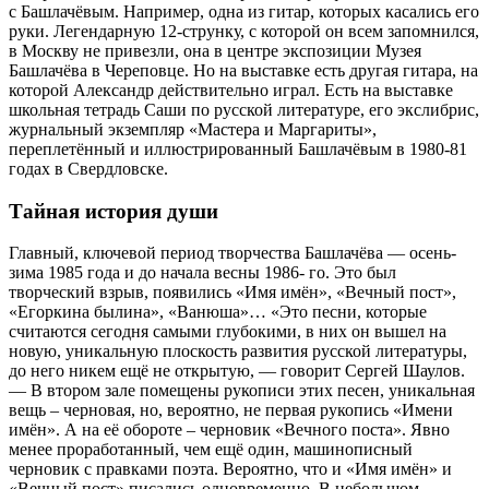
с Башлачёвым. Например, одна из гитар, которых касались его
руки. Легендарную 12-струнку, с которой он всем запомнился,
в Москву не привезли, она в центре экспозиции Музея
Башлачёва в Череповце. Но на выставке есть другая гитара, на
которой Александр действительно играл. Есть на выставке
школьная тетрадь Саши по русской литературе, его экслибрис,
журнальный экземпляр «Мастера и Маргариты»,
переплетённый и иллюстрированный Башлачёвым в 1980-81
годах в Свердловске.
Тайная история души
Главный, ключевой период творчества Башлачёва — осень-
зима 1985 года и до начала весны 1986- го. Это был
творческий взрыв, появились «Имя имён», «Вечный пост»,
«Егоркина былина», «Ванюша»… «Это песни, которые
считаются сегодня самыми глубокими, в них он вышел на
новую, уникальную плоскость развития русской литературы,
до него никем ещё не открытую, — говорит Сергей Шаулов.
— В втором зале помещены рукописи этих песен, уникальная
вещь – черновая, но, вероятно, не первая рукопись «Имени
имён». А на её обороте – черновик «Вечного поста». Явно
менее проработанный, чем ещё один, машинописный
черновик с правками поэта. Вероятно, что и «Имя имён» и
«Вечный пост» писались одновременно. В небольшом