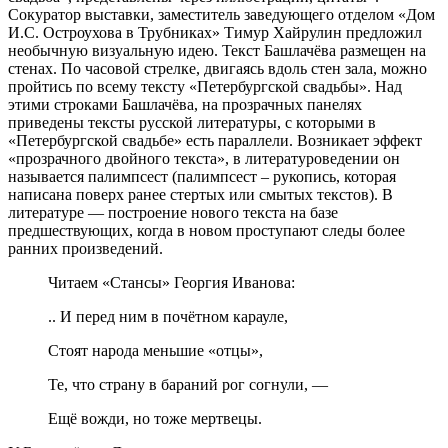
Сокуратор выставки, заместитель заведующего отделом «Дом
И.С. Остроухова в Трубниках» Тимур Хайрулин предложил
необычную визуальную идею. Текст Башлачёва размещен на
стенах. По часовой стрелке, двигаясь вдоль стен зала, можно
пройтись по всему тексту «Петербургской свадьбы». Над
этими строками Башлачёва, на прозрачных панелях
приведены тексты русской литературы, с которыми в
«Петербургской свадьбе» есть параллели. Возникает эффект
«прозрачного двойного текста», в литературоведении он
называется палимпсест (палимпсест – рукопись, которая
написана поверх ранее стертых или смытых текстов). В
литературе — построение нового текста на базе
предшествующих, когда в новом проступают следы более
ранних произведений.
Читаем «Стансы» Георгия Иванова:
.. И перед ним в почётном карауле,
Стоят народа меньшие «отцы»,
Те, что страну в бараний рог согнули, —
Ещё вожди, но тоже мертвецы.