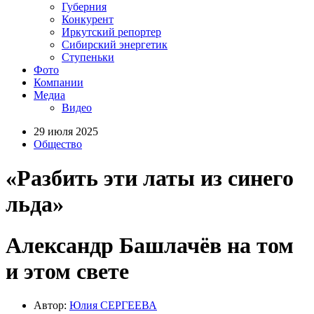
Губерния
Конкурент
Иркутский репортер
Сибирский энергетик
Ступеньки
Фото
Компании
Медиа
Видео
29 июля 2025
Общество
«Разбить эти латы из синего
льда»
Александр Башлачёв на том
и этом свете
Автор:
Юлия СЕРГЕЕВА