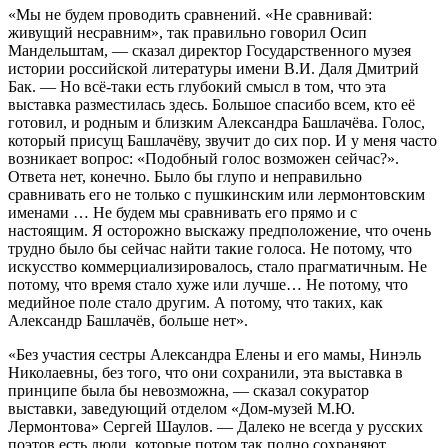
«Мы не будем проводить сравнений. «Не сравнивай:
живущий несравним», так правильно говорил Осип
Мандельштам, — сказал директор Государственного музея
истории российской литературы имени В.И. Даля Дмитрий
Бак. — Но всё-таки есть глубокий смысл в том, что эта
выставка разместилась здесь. Большое спасибо всем, кто её
готовил, и родным и близким Александра Башлачёва. Голос,
который присущ Башлачёву, звучит до сих пор. И у меня часто
возникает вопрос: «Подобный голос возможен сейчас?».
Ответа нет, конечно. Было бы глупо и неправильно
сравнивать его не только с пушкинским или лермонтовским
именами … Не будем мы сравнивать его прямо и с
настоящим. Я осторожно выскажу предположение, что очень
трудно было бы сейчас найти такие голоса. Не потому, что
искусство коммерциализировалось, стало прагматичным. Не
потому, что время стало хуже или лучше… Не потому, что
медийное поле стало другим. А потому, что таких, как
Александр Башлачёв, больше нет».
«Без участия сестры Александра Елены и его мамы, Нинэль
Николаевны, без того, что они сохранили, эта выставка в
принципе была бы невозможна, — сказал сокуратор
выставки, заведующий отделом «Дом-музей М.Ю.
Лермонтова» Сергей Шаулов. — Далеко не всегда у русских
поэтов есть люди, которые потом так полно сохраняют