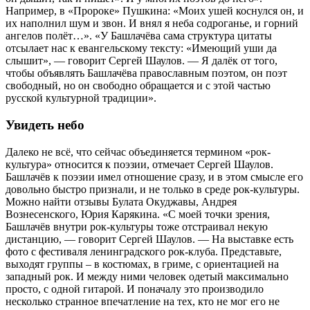
Например, в «Пророке» Пушкина: «Моих ушей коснулся он, и
их наполнил шум и звон. И внял я неба содроганье, и горний
ангелов полёт…». «У Башлачёва сама структура цитаты
отсылает нас к евангельскому тексту: «Имеющий уши да
слышит», — говорит Сергей Шаулов. — Я далёк от того,
чтобы объявлять Башлачёва православным поэтом, он поэт
свободный, но он свободно обращается и с этой частью
русской культурной традиции».
Увидеть небо
Далеко не всё, что сейчас объединяется термином «рок-
культура» относится к поэзии, отмечает Сергей Шаулов.
Башлачёв к поэзии имел отношение сразу, и в этом смысле его
довольно быстро признали, и не только в среде рок-культуры.
Можно найти отзывы Булата Окуджавы, Андрея
Вознесенского, Юрия Карякина. «С моей точки зрения,
Башлачёв внутри рок-культуры тоже отстраивал некую
дистанцию, — говорит Сергей Шаулов. — На выставке есть
фото с фестиваля ленинградского рок-клуба. Представьте,
выходят группы – в костюмах, в гриме, с ориентацией на
западный рок. И между ними человек одетый максимально
просто, с одной гитарой. И поначалу это производило
несколько странное впечатление на тех, кто не мог его не