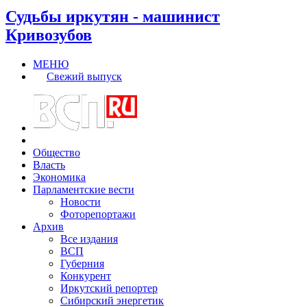
Судьбы иркутян - машинист
Кривозубов
МЕНЮ
Свежий выпуск
Общество
Власть
Экономика
Парламентские вести
Новости
Фоторепортажи
Архив
Все издания
ВСП
Губерния
Конкурент
Иркутский репортер
Сибирский энергетик