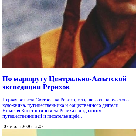
По маршруту Центрально-Азиатской
экспедиции Рерихов
Первая встреча Святослава Рериха, младшего сына русского
художника, путешественника и общественного деятеля
Николая Константиновича Рериха с индологом,
путешественницей и писательницей…
07 июля 2026
12:07