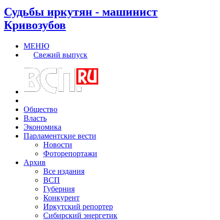
Судьбы иркутян - машинист
Кривозубов
МЕНЮ
Свежий выпуск
Общество
Власть
Экономика
Парламентские вести
Новости
Фоторепортажи
Архив
Все издания
ВСП
Губерния
Конкурент
Иркутский репортер
Сибирский энергетик