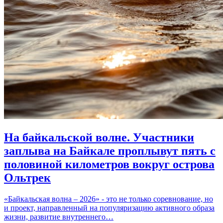
На байкальской волне. Участники
заплыва на Байкале проплывут пять с
половиной километров вокруг острова
Ольтрек
«Байкальская волна – 2026» - это не только соревнование, но
и проект, направленный на популяризацию активного образа
жизни, развитие внутреннего…