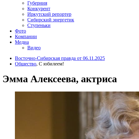
Губерния
Конкурент
Иркутский репортер
Сибирский энергетик
Ступеньки
Фото
Компании
Медиа
Видео
Восточно-Сибирская правда от 06.11.2025
Общество
, С юбилеем!
Эмма Алексеева, актриса