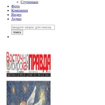
Ступеньки
Фото
Компании
Видео
Аудио
Восточно-Сибирская
правда №27243
06 ноября