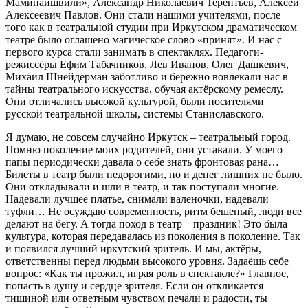
Маминайшвили», Александр Николаевич Терентьев, Алексей
Алексеевич Павлов. Они стали нашими учителями, после
того как в театральной студии при Иркутском драматическом
театре было оглашено магическое слово «принят». И нас с
первого курса стали занимать в спектаклях. Педагоги-
режиссёры Ефим Табачников, Лев Иванов, Олег Дашкевич,
Михаил Шнейдерман заботливо и бережно вовлекали нас в
тайны театрального искусства, обучая актёрскому ремеслу.
Они отличались высокой культурой, были носителями
русской театральной школы, системы Станиславского.
Я думаю, не совсем случайно Иркутск – театральный город.
Помню поколение моих родителей, они уставали. У моего
папы периодически давала о себе знать фронтовая рана…
Билеты в театр были недорогими, но и денег лишних не было.
Они откладывали и шли в театр, и так поступали многие.
Надевали лучшее платье, снимали валеночки, надевали
туфли… Не осуждаю современность, ритм бешеный, люди все
делают на бегу. А тогда поход в театр – праздник! Это была
культура, которая передавалась из поколения в поколение. Так
и появился лучший иркутский зритель. И мы, актёры,
ответственны перед людьми высокого уровня. Задаёшь себе
вопрос: «Как ты прожил, играя роль в спектакле?» Главное,
попасть в душу и сердце зрителя. Если он откликается
тишиной или ответным чувством печали и радости, ты