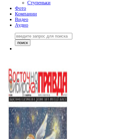
Ступеньки
Фото
Компании
Видео
Аудио
Восточно-Сибирская
правда №27243
06 ноября