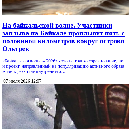
На байкальской волне. Участники
заплыва на Байкале проплывут пять с
половиной километров вокруг острова
Ольтрек
«Байкальская волна – 2026» - это не только соревнование, но
и проект, направленный на популяризацию активного образа
жизни, развитие внутреннего…
07 июля 2026
12:07