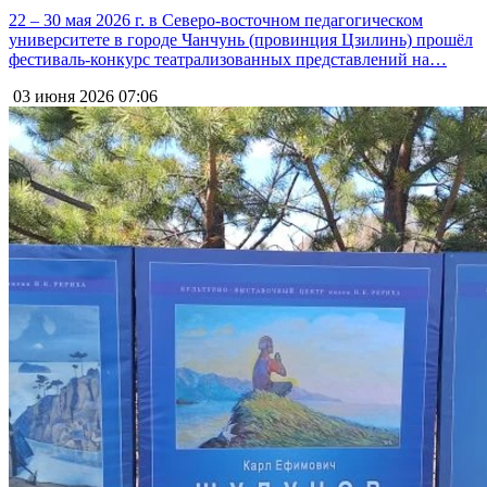
22 – 30 мая 2026 г. в Северо-восточном педагогическом
университете в городе Чанчунь (провинция Цзилинь) прошёл
фестиваль-конкурс театрализованных представлений на…
03 июня 2026
07:06