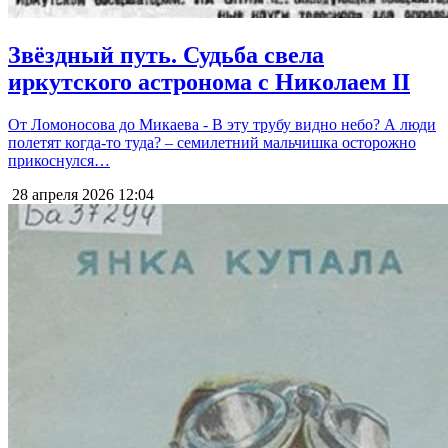
Звёздный путь. Судьба свела
иркутского астронома с Николаем II
От Ломоносова до Микаева - В эту трубу видно небо? А люди
полетят когда-то туда? – семилетний мальчишка осторожно
прикоснулся…
28 апреля 2026
12:04