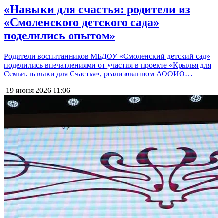
«Навыки для счастья: родители из
«Смоленского детского сада»
поделились опытом»
Родители воспитанников МБДОУ «Смоленский детский сад»
поделились впечатлениями от участия в проекте «Крылья для
Семьи: навыки для Счастья», реализованном АООИО…
19 июня 2026
11:06