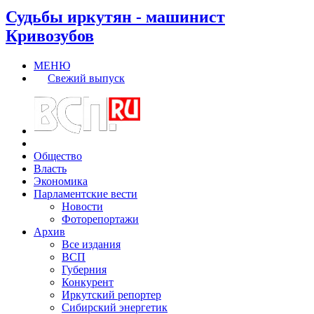
Судьбы иркутян - машинист
Кривозубов
МЕНЮ
Свежий выпуск
Общество
Власть
Экономика
Парламентские вести
Новости
Фоторепортажи
Архив
Все издания
ВСП
Губерния
Конкурент
Иркутский репортер
Сибирский энергетик